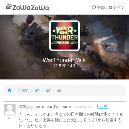
登録 / ログイン
WarThunder Wiki
D.520 / 49
D.520
47
48
49
名前なし
>> 48
2024/10/20 (日) 12:00:05
359ed@1a472
うーん、そっかぁ…今までの日本機での経験は使えそうも
49
ないな、迂回上昇を軸にまた死にまくって1から勉強する
わ…ありがとう