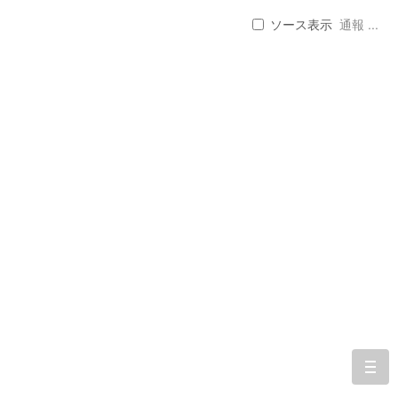
ソース表示
通報 ...
togg
navi