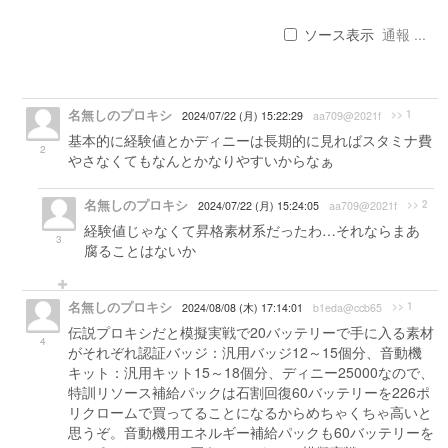
ソース表示
通報 ...
名無しのプロキシ
>> 1
2024/07/22 (月) 15:22:29
aa709@2021f
基本的に経験値とかディニーは長期的に見ればスタミナ費
2
やさなくてもなんとかなりやすいからなぁ
名無しのプロキシ
>> 2
2024/07/22 (月) 15:24:05
aa709@2021f
経験値じゃなくて昇格素材系だったわ…それならまあ
3
腐ることはないか
名無しのプロキシ
>> 1
2024/08/08 (木) 17:14:01
b1eda@ccb65
伝説プロキシだと模擬実戦で20バッテリーで手に入る素材
4
がそれぞれ認証バッジ：汎用バッジ12～15個分、音動機
キット：汎用キット15～18個分、ディニー25000なので、
特訓リソース補給パックは石割回復60バッテリーを226ポ
リクロームで買ってることになるからめちゃくちゃ高いと
思うぞ。音動機用エネルギー補給パックも60バッテリーを