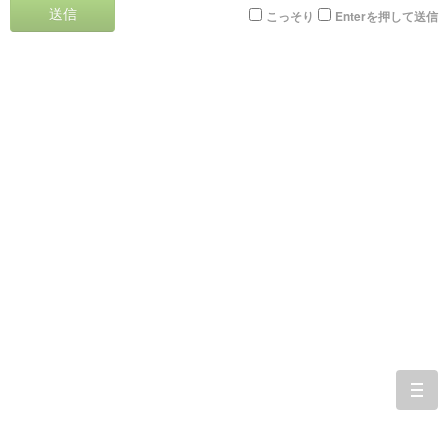
送信
こっそり
Enterを押して送信
togg
navi