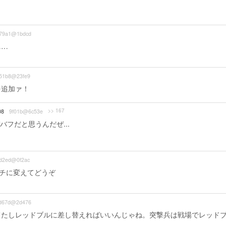
79a1@1bdcd
……
51b8@23fe9
を追加ァ！
>> 167
08
9f01b@6c53e
フだと思うんだぜ...
d2ed@0f2ac
ーチに変えてどうぞ
d67d@2d476
てたしレッドブルに差し替えればいいんじゃね。突撃兵は戦場でレッド