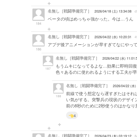
名無し［戦闘準備完了］
2026/04/18 (土) 13:34:08
d
ベータの頃はめっちゃ強かった。今は…うん
184
名無し［戦闘準備完了］
2026/04/22 (水) 10:20:31
4
アプデ後アニメーションが早すぎてなにやっ
186
名無し［戦闘準備完了］
2026/04/22 (水) 11:01:
もうムキになってるよな…効果に即時回復
187
色々あるのに使われるようにする工夫が早
名無し［戦闘準備完了］
2026/04/22 (水)
前線で使う想定なら遅すぎたはそれ
188
い気がする。突撃兵の現状のデザイ
前の8秒のために2秒使うのはかなり
4
名無し［戦闘準備完了］
2026/04/23 (木) 03:19:12
8