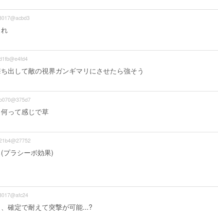
8017@acbd3
くれ
d1fb@e4fd4
撃ち出して敵の視界ガンギマリにさせたら強そう
b070@375d7
ら何って感じで草
21b4@27752
(プラシーボ効果)
8017@afc24
確定で耐えて突撃が可能...?