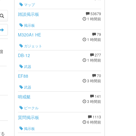
マップ
雑談掲示板
53679
1 時間前
掲示板
M320A1 HE
79
1 時間前
ガジェット
溜
DB-12
277
1 時間前
武器
EF88
70
3 時間前
武器
哨戒艇
141
3 時間前
ビークル
質問掲示板
1113
6 時間前
掲示板
する