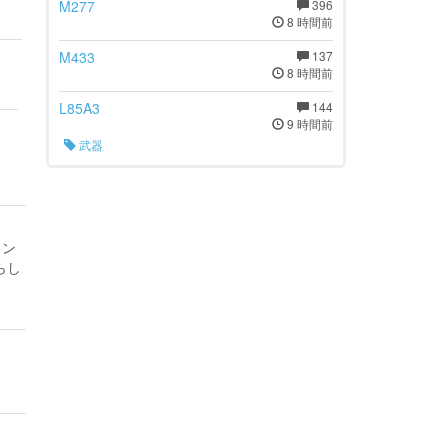
M277
396
8 時間前
M433
137
8 時間前
L85A3
144
9 時間前
武器
コン
らし