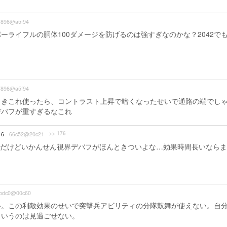
f896@a5f94
ライフルの胴体100ダメージを防げるのは強すぎなのかな？2042で
f896@a5f94
ときこれ使ったら、コントラスト上昇で暗くなったせいで通路の端でし
デバフが重すぎるなこれ
>> 176
16
66c52@20c21
だけどいかんせん視界デバフがほんときついよな…効果時間長いならま
bdc0@00c60
い。この利敵効果のせいで突撃兵アビリティの分隊鼓舞が使えない。自
というのは見過ごせない。