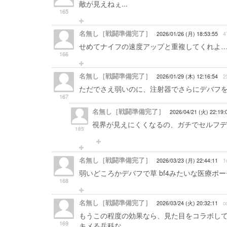
敵が見えねぇ...
165
名無し［戦闘準備完了］
2026/01/26 (月) 18:53:55
4
せめてナイフの速度アップと重複してくれよ
166
名無し［戦闘準備完了］
2026/01/29 (木) 12:16:54
2
ただでさえ弱いのに、注射器でさらにデバフ
167
名無し［戦闘準備完了］
2026/04/21 (火) 22:19:
視界が見えにくくなるの、ガチでセルフデバ
185
名無し［戦闘準備完了］
2026/03/23 (月) 22:44:11
1
弱いどころかデバフで草 bf4みたいな医療ポ
168
名無し［戦闘準備完了］
2026/03/24 (火) 20:32:11
c
もうこの程度の効果なら、見た目をコラボし
169
キメる兵科な。