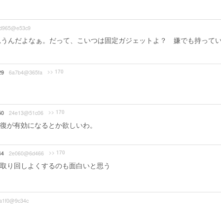
d965@e53c9
思うんだよなぁ。だって、こいつは固定ガジェットよ？ 嫌でも持って
>> 170
29
6a7b4@365fa
>> 170
50
24e13@51c06
復が有効になるとか欲しいわ。
>> 170
44
2e060@6d466
取り回しよくするのも面白いと思う
a1f0@9c34c