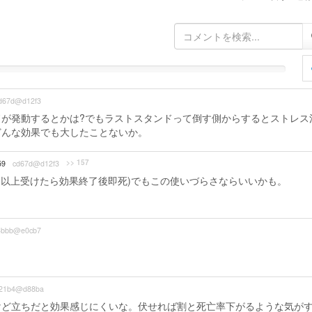
d67d@d12f3
が発動するとかは?でもラストスタンドって倒す側からするとストレス
どんな効果でも大したことないか。
>> 157
59
cd67d@d12f3
メ以上受けたら効果終了後即死)でもこの使いづらさならいいかも。
4bbb@e0cb7
？
21b4@d88ba
けど立ちだと効果感じにくいな。伏せれば割と死亡率下がるような気が