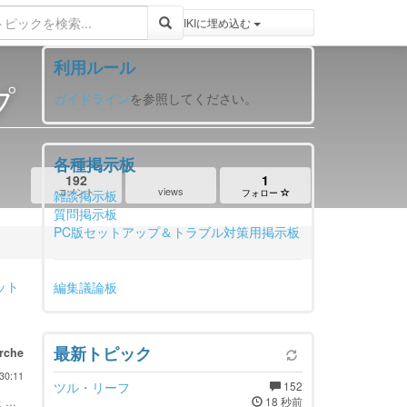
登録 / ログイン
トピックをWIKIWIKIに埋め込む
利用ルール
プ
ガイドライン
を参照してください。
各種掲示板
192
1
views
コメント
雑談掲示板
フォロー
質問掲示板
PC版セットアップ＆トラブル対策用掲示板
ット
編集議論板
最新トピック
rche
30:11
ツル・リーフ
152
...
18 秒前