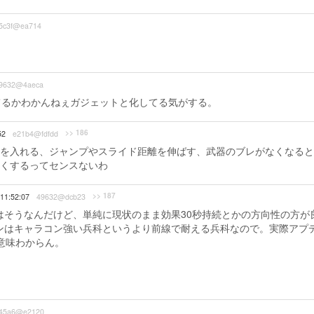
5c3f@ea714
9632@4aeca
てるかわかんねぇガジェットと化してる気がする。
>> 186
52
e21b4@fdfdd
を入れる、ジャンプやスライド距離を伸ばす、武器のブレがなくなると
くするってセンスないわ
>> 187
 11:52:07
49632@dcb23
はそうなんだけど、単純に現状のまま効果30秒持続とかの方向性の方が
ンはキャラコン強い兵科というより前線で耐える兵科なので。実際アプ
意味わからん。
45a6@e2120