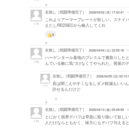
名無し［戦闘準備完了］
2026/04/02 (木) 17:43:47
1
これよりアーマープレートが欲しい。スナイパー
175
えたしREDSECから輸入してくれ
4
名無し［戦闘準備完了］
2026/04/04 (土) 23:55:18
1
ハーゲンタール基地のブレスルで裏取りした
176
んでいる敵に気づけなくてやられた。視覚の
名無し［戦闘準備完了］
2026/04/05 (日) 00:10:
音は聞こえやすくなるしダメ軽減もいいん
177
許せるんだけど
名無し［戦闘準備完了］
2026/04/10 (金) 05:09:59
4
とにかく視界デバフは早急に取り除いて欲し
178
人だけならともかく、味方にもデバフ与える