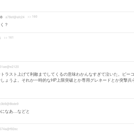
>> 160
33
a78ef@afc24
く？
>> 161
6
51ae@e2120
ントラスト上げて利敵までしてくるの意味わかんなすぎて泣いた。ビー
しょうよ。それか一時的なHP上限突破とか専用グレネードとか突撃兵
c3b9@8bde9
のになあ…などと
674a@f92ec