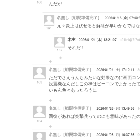
160
んだが
名無し［戦闘準備完了］
2026/01/16 (金) 07:40:
元々炎上は伏せると解除が早いからではな
161
木主
2026/01/21 (水) 13:21:07
e21b4@7f7e
それだ！
162
名無し［戦闘準備完了］
2026/01/24 (土) 17:12:11
3
ただでさえうんちみたいな効果なのに画面コ
163
設置機なんだしこの枠はビーコンでよかったで
いもん色々あったろうに
名無し［戦闘準備完了］
2026/01/26 (月) 13:49:36
1
回復があれば突撃兵ってのにも意味があった
164
名無し［戦闘準備完了］
2026/01/26 (月) 16:37:36
9