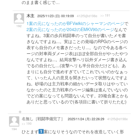
のまま書く感じで…
木主
>> 191
2025/11/23 (日) 00:19:09
412f5@d198e
1案の元になったのがBFVwikiのシャーマンのページ
で
192
2案の元になったのが2042のEMKV90のページ
なんで
すよね。3案の歩兵戦闘車のって自分が書いたメモ書
きなんですよね...。実はことの発端のRPGのページの
表すら自分のメモ書きだったり...。なので今ある各ペ
ージの対車両ダメージ表はほぼ全部自分がやったやつ
なんですよね...。結局攻撃ヘリ以外ダメージ書き込ん
でるの自分だし...(攻撃ヘリも半分自分だけども)。あ
まりにも自分で進めすぎていてこれでいいのかなぁっ
て、いったん人の意見を聞きたいって状態なんですよ
ね。砂場のは主力戦車の細かいデータ取りはやってい
なかったのと主力戦車のページ編集は進んでいないの
でどの案になっても問題ないんです。23複合案とかも
ありだと思っているので(各項目に書いて折りたたむ)
名無し［戦闘準備完了］
2025/11/24 (月) 22:26:29
412f5@d198e
>> 190
194
ひとまず
案になりそうなのでそれを改造していく形