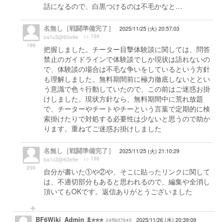
話になるので、白黒つけるのは不毛かなと…
名無し［戦闘準備完了］
2025/11/25 (火) 20:57:03
>> 196
ba1c3@60e9e
199
把握しました。チーター目撃体験談に関しては、問答
禁止のガイドラインで体験談でしか現状は語れないの
で、体験談の場合は不毛な争いをしているという方針
も理解しました。無料期間前に極力徹底しないととい
う意識で色々行動していたので、この前はご迷惑お掛
けしました。現状方針なら、無料期間中に荒れ放題
で、チーターやチートやチーという言葉で定期的に検
索掛けたりで対処する必要性は少ないと思うので助か
ります。重ねてご迷惑お掛けしました
名無し［戦闘準備完了］
2025/11/25 (火) 21:10:29
>> 196
ba1c3@60e9e
200
自分が書いた①や②や、そこに貼ったリンクに関して
は、不適切部分もあると思われるので、編集や全消し
頂いてもOKです。返信ありがとうございました
BF6Wiki_Admin
24ff8d7645
2025/11/26 (水) 20:39:09