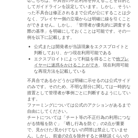
②こちらは、不具合の不正利用を抑えることを目的と
してガイドラインを設定しています。しかし、そうい
った不具合は修正されるまで公式が公にすることは少
なく、プレイヤー側の立場からは明確に線を引くこと
ができません。しかし、「管理者が優先的に調査する
際の基準」を明確にしておくことは可能です。その一
例を以下に記載します。
公式または開発者が当該現象をエクスプロイトと
判断しており、かつ現在利用可能である
エクスプロイトによって利益を得ることで
他プレ
イヤーに迷惑をかけることができ
、現在利用可能
な再現方法を記載している
不具合であるかどうかは明確に示せるのは公式サイド
のみです。そのため、不明な部分に関しては一時的な
措置として管理者が事例ごとに判断するようにしてい
ます。
ファーミングについては公式のアクションがあるまで
自由にしてください。
チートについては「チート等の不正行為の利用につな
がる情報を防ぐ」「晒し行為を防ぐ」の2点が重要
で、見かけた/見かけてないの問答は禁止していませ
ん。しかし、前途の2点を除外すると体験談くらいの