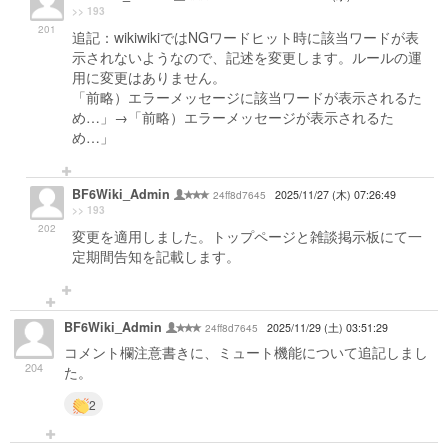
>> 193
201
追記：wikiwikiではNGワードヒット時に該当ワードが表
示されないようなので、記述を変更します。ルールの運
用に変更はありません。
「前略）エラーメッセージに該当ワードが表示されるた
め…」→「前略）エラーメッセージが表示されるた
め…」
BF6Wiki_Admin
24ff8d7645
2025/11/27 (木) 07:26:49
>> 193
202
変更を適用しました。トップページと雑談掲示板にて一
定期間告知を記載します。
BF6Wiki_Admin
24ff8d7645
2025/11/29 (土) 03:51:29
コメント欄注意書きに、ミュート機能について追記しまし
204
た。
2