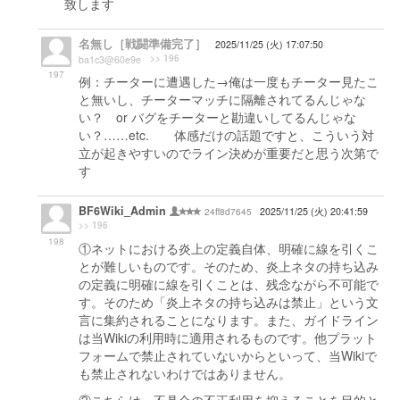
致します
名無し［戦闘準備完了］
2025/11/25 (火) 17:07:50
>> 196
ba1c3@60e9e
197
例：チーターに遭遇した→俺は一度もチーター見たこ
と無いし、チーターマッチに隔離されてるんじゃな
い？ or バグをチーターと勘違いしてるんじゃな
い？……etc. 体感だけの話題ですと、こういう対
立が起きやすいのでライン決めが重要だと思う次第で
す
BF6Wiki_Admin
24ff8d7645
2025/11/25 (火) 20:41:59
>> 196
198
①ネットにおける炎上の定義自体、明確に線を引くこ
とが難しいものです。そのため、炎上ネタの持ち込み
の定義に明確に線を引くことは、残念ながら不可能で
す。そのため「炎上ネタの持ち込みは禁止」という文
言に集約されることになります。また、ガイドライン
は当Wikiの利用時に適用されるものです。他プラット
フォームで禁止されていないからといって、当Wikiで
も禁止されないわけではありません。