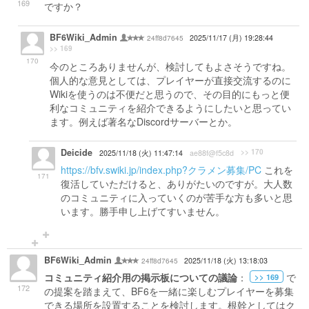
169
ですか？
BF6Wiki_Admin
24ff8d7645
2025/11/17 (月) 19:28:44
>> 169
170
今のところありませんが、検討してもよさそうですね。
個人的な意見としては、プレイヤーが直接交流するのに
Wikiを使うのは不便だと思うので、その目的にもっと便
利なコミュニティを紹介できるようにしたいと思ってい
ます。例えば著名なDiscordサーバーとか。
Deicide
>> 170
2025/11/18 (火) 11:47:14
ae88f@f5c8d
https://bfv.swiki.jp/index.php?クラメン募集/PC
これを
171
復活していただけると、ありがたいのですが。大人数
のコミュニティに入っていくのが苦手な方も多いと思
います。勝手申し上げてすいません。
BF6Wiki_Admin
24ff8d7645
2025/11/18 (火) 13:18:03
コミュニティ紹介用の掲示板についての議論
：
で
>> 169
172
の提案を踏まえて、BF6を一緒に楽しむプレイヤーを募集
できる場所を設置することを検討します。根幹としてはク