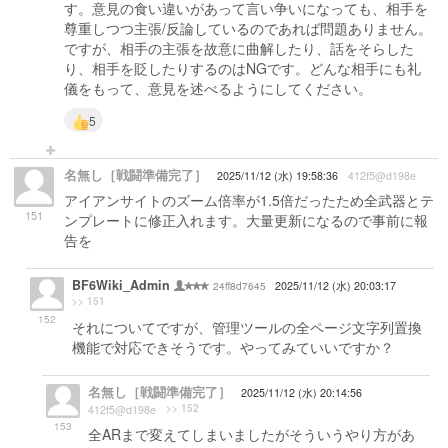
す。意見の食い違いがあって言い争いになっても、相手を
尊重しつつ主張/反論しているのであれば問題ありません。
ですが、相手の主張を故意に曲解したり、話をそらした
り、相手を貶したりするのはNGです。どんな相手にも礼
儀をもって、意見を述べるようにしてください。
5
名無し［戦闘準備完了］
2025/11/12 (水) 19:58:36
412f5@d198e
アイアンサイトのズーム倍率が1.5倍だったため全武器とテ
151
ンプレートに修正入れます。大量更新になるので事前に報
告を
BF6Wiki_Admin
24ff8d7645
2025/11/12 (水) 20:03:17
>> 151
152
それについてですが、管理ツールの全ページ文字列置換
機能で対応できそうです。やってみていいですか？
名無し［戦闘準備完了］
2025/11/12 (水) 20:14:56
>> 152
412f5@d198e
153
全ARまで変えてしまいましたがそういうやり方があ