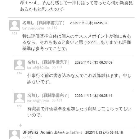
考１〜４」そんな感じで一押し語って貰ったら何か新発見
あるかもと思ったので
名無し［戦闘準備完了］
2025/11/13 (木) 06:35:37
>> 160
ba1c3@60e9e
161
特に評価基準自体は個人のオススメポイントが他にもあ
るなら、それもあると良いと思うので、あくまでも評価
基準は参考ってことで。
名無し［戦闘準備完了］
2025/11/13 (木) 06:37:09
>> 161
ba1c3@60e9e
162
仕事行く前の書き込みなんでこれ以降離れます。申し
訳ないです。
名無し［戦闘準備完了］
2025/11/13 (木) 06:38:44
>> 161
ba1c3@60e9e
163
有識者で評価基準を追加したり削除してもらってもい
いので。
BF6Wiki_Admin
24ff8d7645
2025/11/13 (木) 06:49:18
>> 160