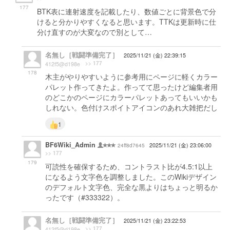
177
BTK表に連射速度を記載したり、数値ごとに背景色で分
けると分かりやすくなると思います。TTKは更新時に仕
分け直すのが大変なので別として…
名無し［戦闘準備完了］
2025/11/21 (金) 22:39:15
>> 177
412f5@d198e
178
木主がやりやすいように参考用にページに軽くカラー
パレット作ってきたよ。作ってて思ったけど編集者用
のどこかのページにカラーパレットあってもいいかも
しれない。色付けスポイトアイコンのあれ大雑把だし
1
BF6Wiki_Admin
24ff8d7645
2025/11/21 (金) 23:06:00
>> 177
179
可読性を確保するため、コントラスト比が4.5:1以上
になるよう文字色を調整しました。このWikiデザイン
のデフォルト文字色、完全な黒よりはちょっと明るか
ったです（#333322）。
名無し［戦闘準備完了］
2025/11/21 (金) 23:22:53
>> 177
412f5@d198e