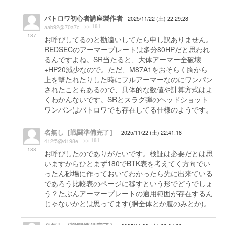
バトロワ初心者講座製作者
2025/11/22 (土) 22:29:28
>> 181
aab92@70a7c
187
お呼びしてるのと勘違いしてたら申し訳ありません。
REDSECのアーマープレートは多分80HPだと思われ
るんですよね。SR当たると、大体アーマー全破壊
+HP20減少なので。ただ、M87A1をおそらく胸から
上を撃たれたりした時にフルアーマーなのにワンパン
されたこともあるので、具体的な数値や計算方式はよ
くわかんないです。SRとスラグ弾のヘッドショット
ワンパンはバトロワでも存在してる仕様のようです。
名無し［戦闘準備完了］
2025/11/22 (土) 22:41:18
>> 181
412f5@d198e
188
お呼びしたのでありがたいです。検証は必要だとは思
いますからひとまず180でBTK表を考えてく方向でい
ったん砂場に作っておいてわかったら先に出来ている
であろう比較表のページに移すという形でどうでしょ
う？たぶんアーマープレートの適用範囲が存在するん
じゃないかとは思ってます(胴全体とか腹のみとか)。