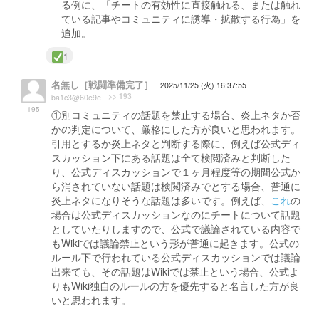
る例に、「チートの有効性に直接触れる、または触れ
ている記事やコミュニティに誘導・拡散する行為」を
追加。
1
名無し［戦闘準備完了］
2025/11/25 (火) 16:37:55
>> 193
ba1c3@60e9e
195
①別コミュニティの話題を禁止する場合、炎上ネタか否
かの判定について、厳格にした方が良いと思われます。
引用とするか炎上ネタと判断する際に、例えば公式ディ
スカッション下にある話題は全て検閲済みと判断した
り、公式ディスカッションで１ヶ月程度等の期間公式か
ら消されていない話題は検閲済みでとする場合、普通に
炎上ネタになりそうな話題は多いです。例えば、
これ
の
場合は公式ディスカッションなのにチートについて話題
としていたりしますので、公式で議論されている内容で
もWikiでは議論禁止という形が普通に起きます。公式の
ルール下で行われている公式ディスカッションでは議論
出来ても、その話題はWikiでは禁止という場合、公式よ
りもWiki独自のルールの方を優先すると名言した方が良
いと思われます。