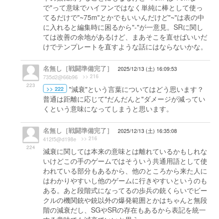
で"って意味でハイフンではなく単純に棒として使っ
てるだけで"~75m"とかでもいいんだけど"~"は表の中
に入れると編集時に困るから"-"が一意見。SRに関し
ては改善の余地があるけど、まあそこを直せばいいだ
けでテンプレートを直すような話にはならないかな。
名無し［戦闘準備完了］
2025/12/13 (土) 16:09:53
>> 216
735d2@66b96
223
"減衰"という言葉についてはどう思います？
>> 222
普通は距離に応じて"だんだんと"ダメージが減ってい
くという意味になってしまうと思います。
名無し［戦闘準備完了］
2025/12/13 (土) 16:35:08
>> 216
412f5@d198e
224
減衰に関しては本来の意味とは離れているかもしれな
いけどこの手のゲームではそういう共通用語として使
われている部分もあるから、他のところから来た人に
はわかりやすいし他のゲームに行きやすいというのも
ある。あと段階式になってるの歩兵の銃くらいでビー
クルの機関銃や銃以外の爆発範囲とかはちゃんと無段
階の減衰だし、SGやSRの存在もあるから表記を統一