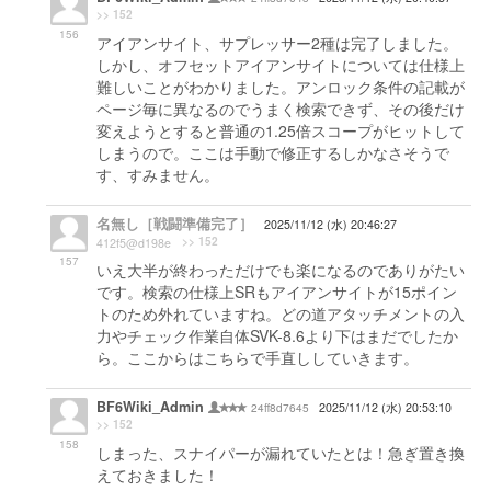
>> 152
156
アイアンサイト、サプレッサー2種は完了しました。
しかし、オフセットアイアンサイトについては仕様上
難しいことがわかりました。アンロック条件の記載が
ページ毎に異なるのでうまく検索できず、その後だけ
変えようとすると普通の1.25倍スコープがヒットして
しまうので。ここは手動で修正するしかなさそうで
す、すみません。
名無し［戦闘準備完了］
2025/11/12 (水) 20:46:27
>> 152
412f5@d198e
157
いえ大半が終わっただけでも楽になるのでありがたい
です。検索の仕様上SRもアイアンサイトが15ポイン
トのため外れていますね。どの道アタッチメントの入
力やチェック作業自体SVK-8.6より下はまだでしたか
ら。ここからはこちらで手直ししていきます。
BF6Wiki_Admin
24ff8d7645
2025/11/12 (水) 20:53:10
>> 152
158
しまった、スナイパーが漏れていたとは！急ぎ置き換
えておきました！