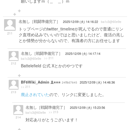
願いしますｍ（＿ ＿）ｍ
名無し［戦闘準備完了］
2025/12/09 (火) 14:16:22
ba1c3@60e9e
トップページのtwitter_timelineが死んでるので普通にリン
211
ク直埋め込みでいいのではと思いましたけど、復活の兆し
とか情勢が分からないので、有識者の方にお任せします
名無し［戦闘準備完了］
2025/12/09 (火) 14:17:14
>> 211
ba1c3@60e9e
212
Battelefield 公式 Xとかのやつです
BF6Wiki_Admin
24ff8d7645
2025/12/09 (火) 14:46:36
>> 211
213
廃止されていた
ので、リンクに変更しました。
名無し［戦闘準備完了］
2025/12/09 (火) 15:23:56
>> 213
ba1c3@60e9e
214
対応ありがとうございます！