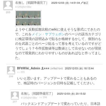
名無し［戦闘準備完了］
2025/12/03 (水) 14:51:04
修正
412f5@d198e
205
ようやく反動拡散比較のwikiに使えそうな形式にできたの
で、これを
メイン・サブウェポン
のページの該当カテゴリ
に検証環境の説明込みで貼るか格納するかして、個別のも
のを武器ごとのページ貼るって形を考えているのですがど
うでしょう？今作拡散値等は数値として出せないのが現状
なので視覚的にわかりやすいものがあればなと作ってまし
た。
BF6Wiki_Admin
24ff8d7645
2025/12/03 (水) 18:13:44
>> 205
206
いいと思います。アップデートで変わることもあるの
で、検証時のバージョンか日時を記載してください。
名無し［戦闘準備完了］
2025/12/03 (水) 20:15:32
>> 206
412f5@d198e
207
バックエンドアップデートで変わっていたり、日本語