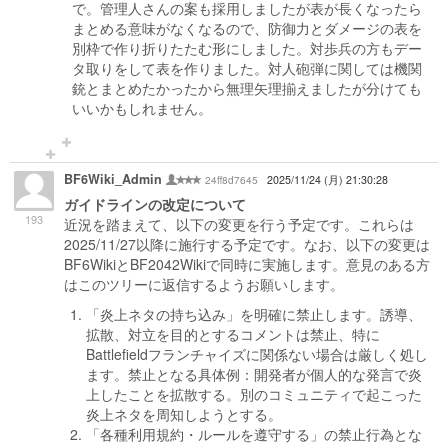
で。管理人さんの案も採用しましたが表が長くなったら
まとめる意味がなくなるので、防御力とダメージの表を
別枠で作り折りたたむ形にしました。対歩兵の方もデー
タ取りをして表を作りました。対人砲弾に関しては機関
銃とまとめたかったから無理矢理揃えましたが分けても
いいかもしれません。
BF6Wiki_Admin
24ff8d7645
2025/11/24 (月) 21:30:28
ガイドラインの改定について
193
近況を踏まえて、以下の変更を行う予定です。これらは
2025/11/27以降に施行する予定です。なお、以下の変更は
BF6WikiとBF2042Wikiで同時に実施します。意見のある方
はこのツリーに返信するようお願いします。
「炎上ネタの持ち込み」を明確に禁止します。誘導、
拡散、対立を目的とするコメントは禁止、特に
Battlefieldフランチャイズに関係ない場合は厳しく処し
ます。禁止となる具体例：開発者が個人的な発言で炎
上したことを拡散する。別のコミュニティで起こった
炎上ネタを周知しようとする。
「各種利用規約・ルールを遵守する」の禁止行為とな