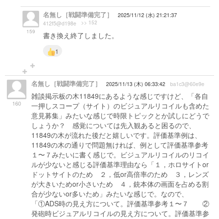
名無し［戦闘準備完了］
2025/11/12 (水) 21:21:37
>> 152
412f5@d198e
159
書き換え終了しました。
1
名無し［戦闘準備完了］
2025/11/13 (木) 06:33:42
ba1c3@60e9e
雑談掲示板の木11849にあるような感じですけど、「各自
160
一押しスコープ（サイト）のビジュアルリコイルも含めた
意見募集」みたいな感じで時限トピックとか試しにどうで
しょうか？ 感覚については先入観あると困るので、
11849の木が流れた後だと嬉しいです。評価基準例は、
11849の木の通りで問題無ければ、例として評価基準参考
１〜７みたいに書く感じで。ビジュアルリコイルのリコイ
ルが少ないと感じる評価基準理由なら「１，ホロサイトor
ドットサイトのため ２，低or高倍率のため ３，レンズ
が大きいためor小さいため ４，銃本体の画面を占める割
合が少ないor多いため」みたいな感じで。なので、
「①ADS時の見え方について。評価基準参考１〜７ ②
発砲時ビジュアルリコイルの見え方について。評価基準参