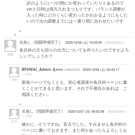
訳のようにいつの間にか変わっていたりとあるので
verと日時は両方入れるつもりです。バランス調整が
入った時にどのくらい変わったかわかるようにもした
いので次の調整までには一通り間に合わせたいです
名無し［戦闘準備完了］
2025/12/06 (土) 19:25:49
2f82b@88fcc
各兵科の立ち回りの仕方についてを作りたいのですがよろ
208
しいでしょうか？
BF6Wiki_Admin
24ff8d7645
2025/12/06 (土) 20:43:17
>> 208
209
新規ページでなくとも、初心者講座や各兵科ページに書
くことができると思います。それで不都合があれば、ご
相談ください。
名無し［戦闘準備完了］
2025/12/07 (日) 08:52:58
2f82b@88fcc
>> 208
210
確かに...そうですね。盲点でした。すみません各兵科の
ページに書いておきます。また何かあったらよろしくお