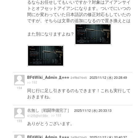
るならお任せしてもいいですか？対象はアイアンサイ
トとオフセットアイアンになります。ついでにいつの
間にか変わっていた日本語訳の修正対応もしていたの
ですが、そちらは文章の追加になるので置き換えとは
また別になりますよね？
BF6Wiki_Admin
24ff8d7645
2025/11/12 (水) 20:28:49
>> 152
154
同じ行に足し引きするのもできます！これも実行して
おきますね。
名無し［戦闘準備完了］
2025/11/12 (水) 20:33:13
>> 152
412f5@d198e
155
ありがとうございます。
BF6Wiki_Admin
24ff8d7645
2025/11/12 (水) 20:40:37