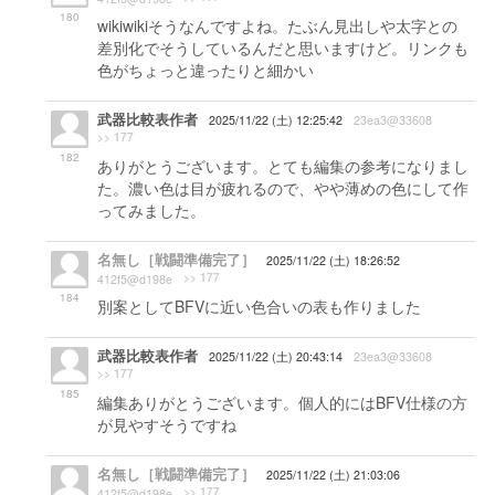
180
wikiwikiそうなんですよね。たぶん見出しや太字との
差別化でそうしているんだと思いますけど。リンクも
色がちょっと違ったりと細かい
武器比較表作者
2025/11/22 (土) 12:25:42
23ea3@33608
>> 177
182
ありがとうございます。とても編集の参考になりまし
た。濃い色は目が疲れるので、やや薄めの色にして作
ってみました。
名無し［戦闘準備完了］
2025/11/22 (土) 18:26:52
>> 177
412f5@d198e
184
別案としてBFVに近い色合いの表も作りました
武器比較表作者
2025/11/22 (土) 20:43:14
23ea3@33608
>> 177
185
編集ありがとうございます。個人的にはBFV仕様の方
が見やすそうですね
名無し［戦闘準備完了］
2025/11/22 (土) 21:03:06
>> 177
412f5@d198e