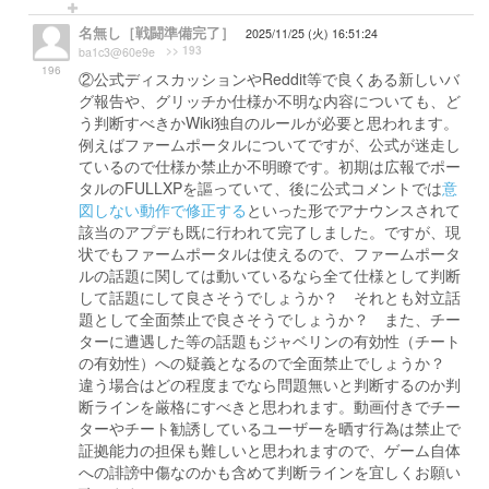
名無し［戦闘準備完了］
2025/11/25 (火) 16:51:24
>> 193
ba1c3@60e9e
196
②公式ディスカッションやReddit等で良くある新しいバ
グ報告や、グリッチか仕様か不明な内容についても、ど
う判断すべきかWiki独自のルールが必要と思われます。
例えばファームポータルについてですが、公式が迷走し
ているので仕様か禁止か不明瞭です。初期は広報でポー
タルのFULLXPを謳っていて、後に公式コメントでは
意
図しない動作で修正する
といった形でアナウンスされて
該当のアプデも既に行われて完了しました。ですが、現
状でもファームポータルは使えるので、ファームポータ
ルの話題に関しては動いているなら全て仕様として判断
して話題にして良さそうでしょうか？ それとも対立話
題として全面禁止で良さそうでしょうか？ また、チー
ターに遭遇した等の話題もジャベリンの有効性（チート
の有効性）への疑義となるので全面禁止でしょうか？
違う場合はどの程度までなら問題無いと判断するのか判
断ラインを厳格にすべきと思われます。動画付きでチー
ターやチート勧誘しているユーザーを晒す行為は禁止で
証拠能力の担保も難しいと思われますので、ゲーム自体
への誹謗中傷なのかも含めて判断ラインを宜しくお願い