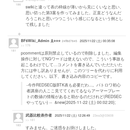
186
swikiと違って表の枠線が薄いから見にくいなと思い、
思い切った第3案を作ってみました。正直どうなんだ
ろうこれと思いつつこういう感じになるという例とし
て残しました
BF6Wiki_Admin
24ff8d7645
2025/11/22 (土) 00:35:08
>> 176
181
pcommentは原則禁止しているので削除しました。編集
操作に対してNGワードは使えないので、こういう事故も
起こるわけでして…コメントを書き込んでいただたいた
方には申し訳ありませんが、このツリーを代わりに利用
してください。以下、書き込み内容のコピーです。
-今作REDSEC版BTK表も必要だわ...。バトロワ初心
者講座の人ここ見ててくれてるならアーマープレー
トの数値の情報があると助かるのだけれど(REDSEC
やってない) -- &new{2025-11-22 (土) 00:02:20};
武器比較表作者
2025/11/22 (土) 12:26:49
23ea3@33608
>> 181
183
すみません、ご迷惑をお掛けしました。