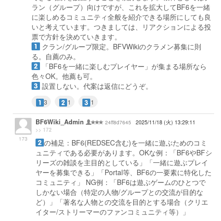
ラン（グループ）向けですが、これを拡大してBF6を一緒
に楽しめるコミュニティ全般を紹介できる場所にしても良
いと考えています。つきましては、リアクションによる投
票で方針を決めていきます。
クラン/グループ限定。BFVWikiのクラメン募集に則
る。自薦のみ。
「BF6を一緒に楽しむプレイヤー」が集まる場所なら
色々OK。他薦も可。
設置しない。代案は返信にどうぞ。
3
1
1
BF6Wiki_Admin
24ff8d7645
2025/11/18 (火) 13:29:11
>> 172
173
の補足：BF6(REDSEC含む)を一緒に遊ぶためのコミ
ュニティである必要があります。OKな例：「BF6やBFシ
リーズの雑談を主目的としている」「一緒に遊ぶプレイ
ヤーを募集できる」「Portal等、BF6の一要素に特化した
コミュニティ」 NG例：「BF6は遊ぶゲームのひとつで
しかない場合（特定の人物/グループとの交流が目的な
ど）」「著名な人物との交流を目的とする場合（クリエ
イター/ストリーマーのファンコミュニティ等）」