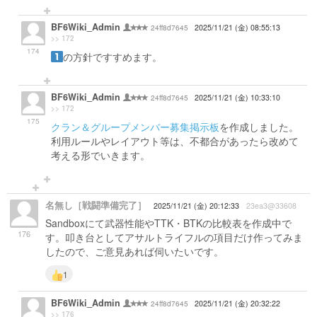
BF6Wiki_Admin
24ff8d7645
2025/11/21 (金) 08:55:13
>> 172
174
の方針ですすめます。
BF6Wiki_Admin
24ff8d7645
2025/11/21 (金) 10:33:10
>> 172
175
クラン＆グループメンバー募集掲示板
を作成しました。
利用ルールやレイアウト等は、不都合があったら改めて
考える形でいきます。
名無し［戦闘準備完了］
2025/11/21 (金) 20:12:33
23ea3@33608
Sandboxにて武器性能やTTK・BTKの比較表を作成中で
176
す。叩き台としてアサルトライフルの項目だけ作ってみま
したので、ご意見あれば伺いたいです。
1
BF6Wiki_Admin
24ff8d7645
2025/11/21 (金) 20:32:22
>> 176