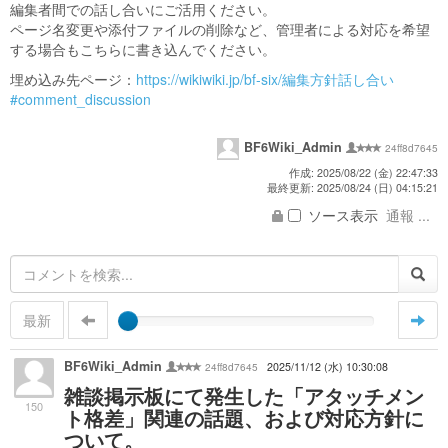
編集者間での話し合いにご活用ください。
ページ名変更や添付ファイルの削除など、管理者による対応を希望
する場合もこちらに書き込んでください。
埋め込み先ページ：
https://wikiwiki.jp/bf-six/編集方針話し合い
#comment_discussion
BF6Wiki_Admin
24ff8d7645
作成: 2025/08/22 (金) 22:47:33
最終更新: 2025/08/24 (日) 04:15:21
ソース表示
通報 ...
最新
BF6Wiki_Admin
24ff8d7645
2025/11/12 (水) 10:30:08
雑談掲示板にて発生した「アタッチメン
150
ト格差」関連の話題、および対応方針に
ついて。