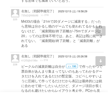
する意味でも減衰でいいと思う。
名無し［戦闘準備完了］
2025/12/13 (土) 19:58:29
>> 216
735d2@66b96
225
M433の場合「21mで20ダメージに減衰する」だった
ら意味は分かるし他のゲームでも使われてるかもしれ
ないけど、「減衰開始/終了距離が-75mでダメージは
togg
20」ってのは意味不明では。あと、表記は既に統一さ
navi
れてない。「減衰開始/終了距離」と「減衰距離」が
ある
名無し［戦闘準備完了］
2025/12/13 (土) 20:26:58
>> 216
412f5@d198e
228
ビークルの減衰距離は自分が
で作ったやつで
>> 190
票自体があんまり集まってないのもあってわかるデー
タだけを入れてあるだけの暫定版。コピペしやすいよ
うに圧縮して作ってるだけだから表記は最終的には銃
に合わせて統一したいんだけど、ダメージ項目が長く
なるのも避けたいからレイアウト考え中。PCから見
る分にはいいけどスマホで見ると酷いし
名無し［戦闘準備完了］
2025/12/13 (土) 21:14:11