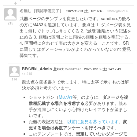
名無し［戦闘準備完了］
2025/12/13 (土) 13:16:46
735d2@66b96
武器ページのテンプレを変更したいです。sandboxの後ろ
215
の方にM433を追加しています。要点は 1. ダメージ表を見
出し無しでトップに持ってくる 2. "減衰"距離という記述を
止める 3. 距離は区間ごとに両端の距離を距離を明記する。
4. 区間幅に合わせて表の大きさを変える ことです。SR
に関してはダメージモデルがよくわかっていないので意見
募集です。
BF6Wiki_Admin
24ff8d7645
2025/12/13 (土) 14:17:49
>> 215
216
懸念点を箇条書きで示します。特に太字で示すものは解
決が必須と考えています。
ショットガン（
M87A1
等）のように、
ダメージを複
数種記載する場合を考慮する
必要があります。読み
手が混同しにくいよう心掛けたレイアウトが望まし
いです。
距離の表記方法は、
以前に意見を募っています
。
変
更する場合は再度アンケートを行うべき
です。
このテンプレートでは、
想定していないダメージモ