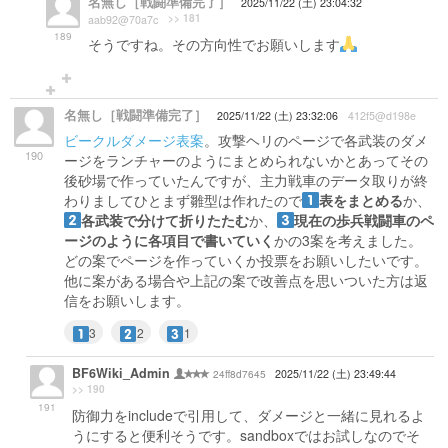
名無し［戦闘準備完了］
2025/11/22 (土) 23:04:32
>> 181
aab92@70a7c
189
そうですね。その方向性でお願いします
名無し［戦闘準備完了］
2025/11/22 (土) 23:32:06
412f5@d198e
ビークルダメージ表案
。攻撃ヘリのページで各武装のダメ
190
ージをランチャーのようにまとめられないかとあってその
後砂場で作っていたんですが、主力戦車のデータ取りが終
わりましてひとまず雛型は作れたので
表をまとめる
か、
各武装で分けて折りたたむ
か、
現在の歩兵戦闘車のペ
ージのように各項目で書いていく
かの3案を考えました。
どの案でページを作っていくか投票をお願いしたいです。
他に案がある場合や上記の案で改善点を思いついた方は返
信をお願いします。
3
2
1
BF6Wiki_Admin
24ff8d7645
2025/11/22 (土) 23:49:44
>> 190
191
防御力をincludeで引用して、ダメージと一緒に見れるよ
うにすると便利そうです。sandboxではお試しなのでそ