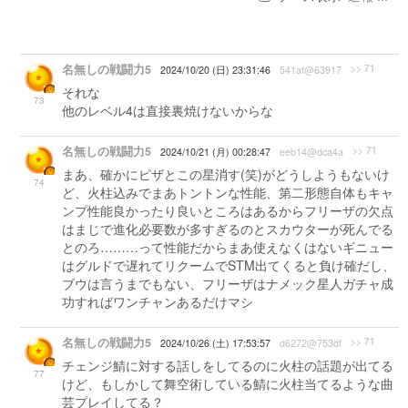
名無しの戦闘力5
>> 71
2024/10/20 (日) 23:31:46
541af@63917
それな
73
他のレベル4は直接裏焼けないからな
名無しの戦闘力5
>> 71
2024/10/21 (月) 00:28:47
eeb14@dca4a
まあ、確かにピザとこの星消す(笑)がどうしようもないけ
74
ど、火柱込みでまあトントンな性能、第二形態自体もキャ
ンプ性能良かったり良いところはあるからフリーザの欠点
はまじで進化必要数が多すぎるのとスカウターが死んでる
とのろ………って性能だからまあ使えなくはないギニュー
はグルドで遅れてリクームでSTM出てくると負け確だし、
ブウは言うまでもない、フリーザはナメック星人ガチャ成
功すればワンチャンあるだけマシ
名無しの戦闘力5
>> 71
2024/10/26 (土) 17:53:57
d6272@753df
チェンジ鯖に対する話しをしてるのに火柱の話題が出てる
77
けど、もしかして舞空術している鯖に火柱当てるような曲
芸プレイしてる？