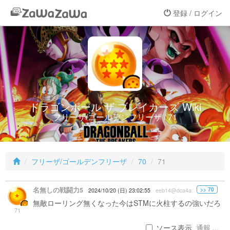
登録 / ログイン
ドラゴンボール ザ ブレイカーズ Wiki
フリーザ/ゴールデンフリーザ / 71
フリーザ/ゴールデンフリーザ
70
71
名無しの戦闘力5
>> 70
2024/10/20 (日) 23:02:55
eeb14@dca4a
無敵ローリング無くなった今はSTMに火柱するの強いだろ
71
ソース表示
通報 ...