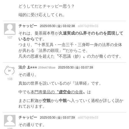
どうしてだとチャッピー思う？
端的に受け応えしてくれ。
チャッピー
2025/05/30 (金) 03:02:38
a6870@99e33
それは、曼荼羅本尊が
久遠実成の仏界そのものを図現して
107
いるから
です。
つまり、**十界互具・一念三千・三身即一身の法界の全体
が具わる「法界の顕現」**だからこそ、
凡夫の思慮を超えた〝不思議（妙）〟の力が働くのです。
法介
259e67dbae
2025/05/30 (金) 03:07:39
その通り。
108
真如の世界を説いているのが『法華経』です。
中でも
本門寿量品の〝
虚空会
の会座
〟は
まさに釈迦が
空観
から
中観
へ入っていく過程が詳しく説か
れております。
チャッピー
2025/05/30 (金) 03:07:59
a6870@99e33
その通りです。
109