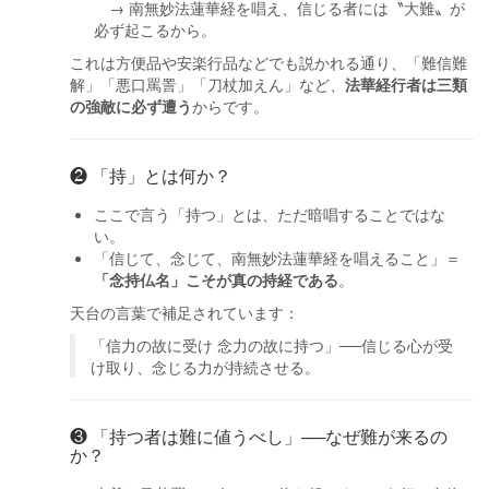
→ 南無妙法蓮華経を唱え、信じる者には〝大難〟が
必ず起こるから。
これは方便品や安楽行品などでも説かれる通り、「難信難
解」「悪口罵詈」「刀杖加えん」など、
法華経行者は三類
の強敵に必ず遭う
からです。
❷ 「持」とは何か？
ここで言う「持つ」とは、ただ暗唱することではな
い。
「信じて、念じて、南無妙法蓮華経を唱えること」＝
「念持仏名」こそが真の持経である
。
天台の言葉で補足されています：
「信力の故に受け 念力の故に持つ」──信じる心が受
け取り、念じる力が持続させる。
❸ 「持つ者は難に値うべし」──なぜ難が来るの
か？