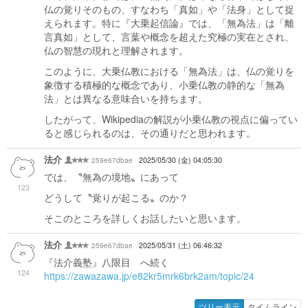
仏の覚りそのもの、すなわち「真如」や「法身」として捉
えられます。特に『大乗起信論』では、「無為法」は「離
言真如」として、言葉や概念を超えた究極の実在とされ、
仏の智慧の現れと理解されます。
このように、大乗仏教における「無為法」は、仏の覚りを
象徴する積極的な概念であり、小乗仏教の静的な「無為
法」とは異なる意味合いを持ちます。
したがって、Wikipediaの解説が小乗仏教の視点に偏ってい
ると感じられるのは、その通りだと思われます。
法介
259e67dbae
2025/05/30 (金) 04:05:30
では、〝無為の境地〟にあって
123
どうして〝覚りが起こる〟のか？
そこのところを詳しくお話したいと思います。
法介
259e67dbae
2025/05/31 (土) 06:46:32
『法介義塾』八限目 へ続く
124
https://zawazawa.jp/e82kr5mrk6brk2am/topic/24
ツリー表示
タイムライン