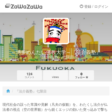
登録 / ログイン
～博多めんたい佛教大学～『法介義塾』
『法介義塾』七限目
124
0
views
コメント
フォロー
『法介義塾』七限目
現代社会の誤った常識や見解（凡夫の仮観）を、わたくし法介が仏
法者の視点（空の世界観）から鋭くエッジの効いた突っ込みで撃ち