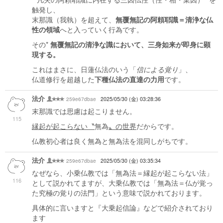
触発し、
末那識（我執）を超えて、
無覆無記の阿頼耶識＝清浄な仏
性の領域
へと入っていく行為です。
その*
無覆無記の清浄な識において、三身如来が即身に顕
現する。
これはまさに、日蓮仏法のいう「
信による覚り
」、
仏道修行を超越した
下種仏法の直達の力用
です。
法介
259e67dbae
2025/05/30 (金) 03:28:36
末那識では思慮は起こりません。
115
縁起が起こらない〝
無為
〟の世界
だからです。
仏教初心者は良く無為と無為法を混同しがちです。
法介
259e67dbae
2025/05/30 (金) 03:35:34
なぜなら、小乗仏教では「無為法＝縁起が起こらない法」
116
として説かれてますが、大乗仏教では「無為法＝仏が覚っ
た究極の覚りの法門」という意味で説かれております。
具体的に言いますと『大乗起信論』などで紹介されており
ます