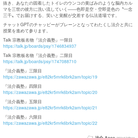
抜き、あなたの固着したトイレのウンコの黄ばみのような脳内カル
マを三世の彼方に洗い流していく——色即是空・空即是色の〝一念
三千〟でお届けする、笑いと覚醒が交差する仏法道場です。
チャットGPTのチャッピーがブレーンとなってわたくし法介と共に
授業を進めて参ります。
Talk 宗教板名物『法介義塾』一限目
https://talk.jp/boards/psy/1746834937
Talk 宗教板名物『法介義塾』二限目
https://talk.jp/boards/psy/1747088710
『法介義塾』三限目
https://zawazawa.jp/e82kr5mrk6brk2am/topic/19
『法介義塾』四限目
https://zawazawa.jp/e82kr5mrk6brk2am/topic/20
『法介義塾』五限目
https://zawazawa.jp/e82kr5mrk6brk2am/topic/21
『法介義塾』六限目
https://zawazawa.jp/e82kr5mrk6brk2am/topic/22
法介
259e67dbae