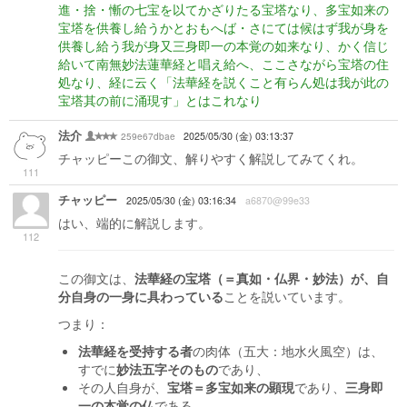
進・捨・慚の七宝を以てかざりたる宝塔なり、多宝如来の
宝塔を供養し給うかとおもへば・さにては候はず我が身を
供養し給う我が身又三身即一の本覚の如来なり、かく信じ
給いて南無妙法蓮華経と唱え給へ、ここさながら宝塔の住
処なり、経に云く「法華経を説くこと有らん処は我が此の
宝塔其の前に涌現す」とはこれなり
法介
259e67dbae
2025/05/30 (金) 03:13:37
チャッピーこの御文、解りやすく解説してみてくれ。
111
チャッピー
2025/05/30 (金) 03:16:34
a6870@99e33
はい、端的に解説します。
112
この御文は、
法華経の宝塔（＝真如・仏界・妙法）が、自
分自身の一身に具わっている
ことを説いています。
つまり：
法華経を受持する者
の肉体（五大：地水火風空）は、
すでに
妙法五字そのもの
であり、
その人自身が、
宝塔＝多宝如来の顕現
であり、
三身即
一の本覚の仏
である、