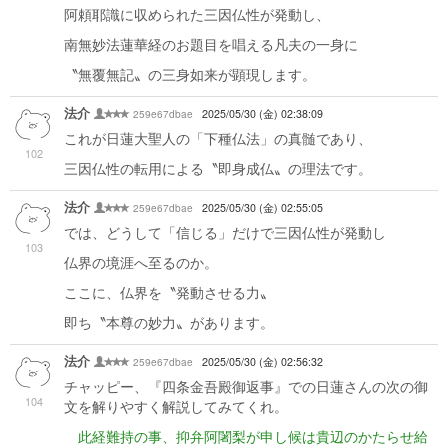
阿頼耶識に収められた三因仏性が発動し、
南無妙法蓮華経のお題目を唱える凡夫の一身に
〝無覆無記〟の三身如来が顕現します。
法介
259e67dbae
2025/05/30 (金) 02:38:09
これが日蓮大聖人の「下種仏法」の真髄であり、
102
三因仏性の転用による〝即身成仏〟の理法です。
法介
259e67dbae
2025/05/30 (金) 02:55:05
では、どうして「信じる」だけで三因仏性が発動し
103
仏界の境涯へ至るのか。
ここに、仏界を〝発動させる力〟
即ち〝本尊の妙力〟があります。
法介
259e67dbae
2025/05/30 (金) 02:56:32
チャッピー、『四条金吾殿御返事』での日蓮さんの次の御
104
文を解りやすく解説してみてくれ。
此経難持の事、抑弁阿闍梨が申し候は貴辺のかたらせ給