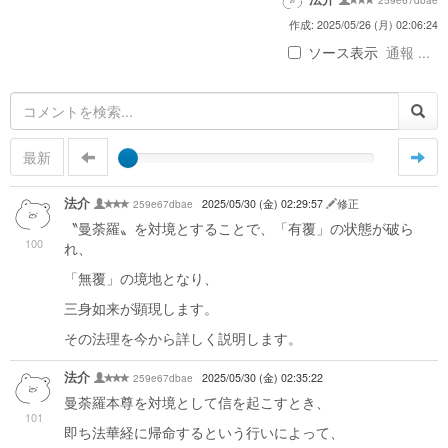
作成: 2025/05/26 (月) 02:06:24
ソース表示
通報 ...
最新
法介
259e67dbae
2025/05/30 (金) 02:29:57
修正
〝曼荼羅〟を対境とすることで、「有覆」の状態が破ら
100
れ、
「無覆」の境地となり、
三身如来が顕現します。
その法理を今から詳しく説明します。
法介
259e67dbae
2025/05/30 (金) 02:35:22
曼荼羅本尊を対境として信を起こすとき、
101
即ち法華経に帰命するという行いによって、