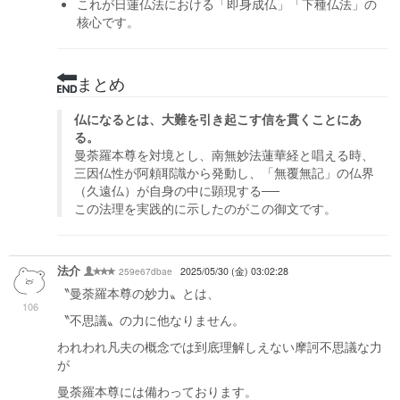
これが日蓮仏法における「即身成仏」「下種仏法」の
核心です。
まとめ
仏になるとは、大難を引き起こす信を貫くことにあ
る。
曼荼羅本尊を対境とし、南無妙法蓮華経と唱える時、
三因仏性が阿頼耶識から発動し、「無覆無記」の仏界
（久遠仏）が自身の中に顕現する──
この法理を実践的に示したのがこの御文です。
法介
259e67dbae
2025/05/30 (金) 03:02:28
〝曼荼羅本尊の妙力〟とは、
106
〝不思議〟の力に他なりません。
われわれ凡夫の概念では到底理解しえない摩訶不思議な力
が
曼荼羅本尊には備わっております。