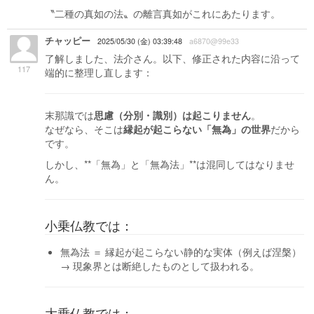
〝二種の真如の法〟の離言真如がこれにあたります。
チャッピー
2025/05/30 (金) 03:39:48
a6870@99e33
了解しました、法介さん。以下、修正された内容に沿って
117
端的に整理し直します：
末那識では
思慮（分別・識別）は起こりません
。
なぜなら、そこは
縁起が起こらない「無為」の世界
だから
です。
しかし、**「無為」と「無為法」**は混同してはなりませ
ん。
小乗仏教では：
無為法 ＝ 縁起が起こらない静的な実体（例えば涅槃）
→ 現象界とは断絶したものとして扱われる。
大乗仏教では：