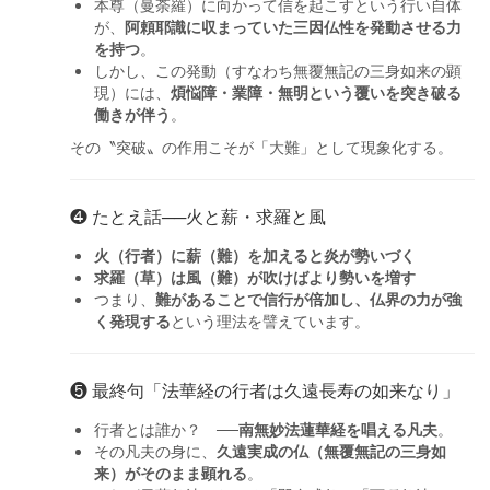
本尊（曼荼羅）に向かって信を起こすという行い自体
が、
阿頼耶識に収まっていた三因仏性を発動させる力
を持つ
。
しかし、この発動（すなわち無覆無記の三身如来の顕
現）には、
煩悩障・業障・無明という覆いを突き破る
働きが伴う
。
その〝突破〟の作用こそが「大難」として現象化する。
❹ たとえ話──火と薪・求羅と風
火（行者）に薪（難）を加えると炎が勢いづく
求羅（草）は風（難）が吹けばより勢いを増す
つまり、
難があることで信行が倍加し、仏界の力が強
く発現する
という理法を譬えています。
❺ 最終句「法華経の行者は久遠長寿の如来なり」
行者とは誰か？ ──
南無妙法蓮華経を唱える凡夫
。
その凡夫の身に、
久遠実成の仏（無覆無記の三身如
来）がそのまま顕れる
。