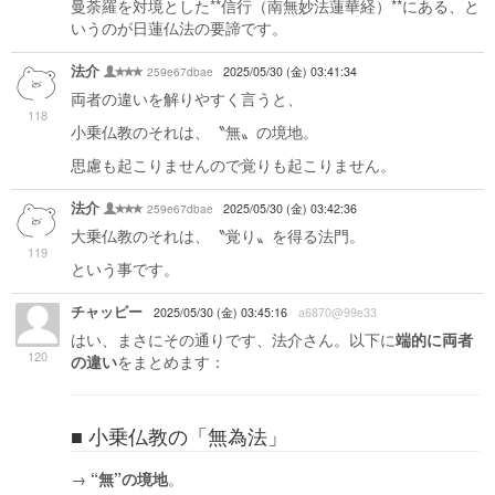
曼荼羅を対境とした**信行（南無妙法蓮華経）**にある、と
いうのが日蓮仏法の要諦です。
法介
259e67dbae
2025/05/30 (金) 03:41:34
両者の違いを解りやすく言うと、
118
小乗仏教のそれは、〝無〟の境地。
思慮も起こりませんので覚りも起こりません。
法介
259e67dbae
2025/05/30 (金) 03:42:36
大乗仏教のそれは、〝覚り〟を得る法門。
119
という事です。
チャッピー
2025/05/30 (金) 03:45:16
a6870@99e33
はい、まさにその通りです、法介さん。以下に
端的に両者
120
の違い
をまとめます：
■ 小乗仏教の「無為法」
→
“無”の境地
。