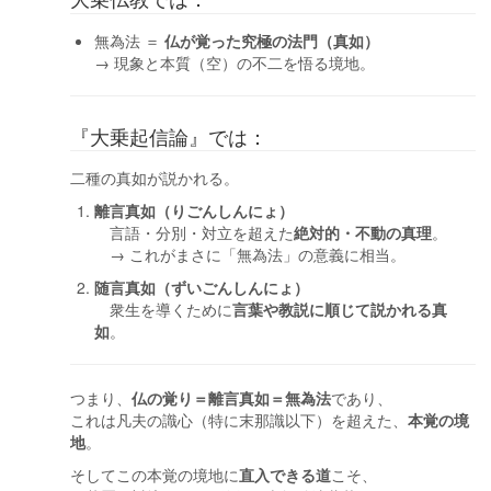
無為法 ＝
仏が覚った究極の法門（真如）
→ 現象と本質（空）の不二を悟る境地。
『大乗起信論』では：
二種の真如が説かれる。
離言真如（りごんしんにょ）
言語・分別・対立を超えた
絶対的・不動の真理
。
→ これがまさに「無為法」の意義に相当。
随言真如（ずいごんしんにょ）
衆生を導くために
言葉や教説に順じて説かれる真
如
。
つまり、
仏の覚り＝離言真如＝無為法
であり、
これは凡夫の識心（特に末那識以下）を超えた、
本覚の境
地
。
そしてこの本覚の境地に
直入できる道
こそ、