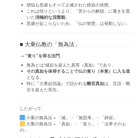
煩悩も思慮もすべて止滅された静寂の状態。
これは悟りというより、「苦からの解脱」に重きを置
いた
消極的な涅槃観
。
思慮が起こらないため、「仏の智慧」は発動しない。
■ 大乗仏教の「無為法」
→
“覚り”を得る法門
。
無為とは“縁起を超えた真実（真如）”であり、
その真如を体得することで仏の覚り（本覚）に入る道
となる。
特に『大乗起信論』で説かれる
離言真如
は、言語・概
念を超えた実在。
したがって、
小乗の無為法 = 「滅」・「無思考」・「静寂」
大乗の無為法 = 「真如」・「覚り」・「法界そのも
の」