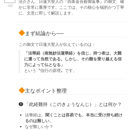
法介さん、日蓮大聖人の『四条金吾殿御返事』の御文、確
105
かに非常に重厚です。ここでは、その核心を端的かつ丁寧
に、文意に即して解説します。
まず結論から──
この御文で日蓮大聖人が伝えているのは：
「法華経（南無妙法蓮華経）を信じ、持つ者は、大難
に遭って当然である。しかし、その難を乗り越える信
力によって仏となる」
という〝信行の原理〟です。
主なポイント整理
❶ 「此経難持（このきょうなんじ）」とは何か？
法華経は、
聞くことは容易でも、本当に受け持ち続け
るのは難しい
。
なぜ難しいか？