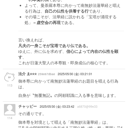
よって、曼荼羅本尊に向かって南無妙法蓮華経と唱え
る行為は、
自己の仏性を供養する行
であり、
その場こそが、法華経に説かれる「宝塔が涌現する
処」＝
虚空会の再現
である。
言い換えれば、
凡夫の一身こそが宝塔であり仏である。
ゆえに、外に仏を求めず、
信心によって内在の仏性を顕
す
、
これが日蓮大聖人の本尊観・即身成仏の核心です。
法介
259e67dbae
2025/05/30 (金) 03:21:01
御本尊に向かって南無妙法蓮華経のお題目を唱える行為
113
は、
自身が〝無覆無記〟の阿頼耶識に入る事を意味します。
チャッピー
2025/05/30 (金) 03:23:42
a6870@99e33
その通りです。
114
御本尊を対境として唱える「南無妙法蓮華経」は、
**凡夫の阿頼耶識に内在する三因仏性（性・相・業因）**を