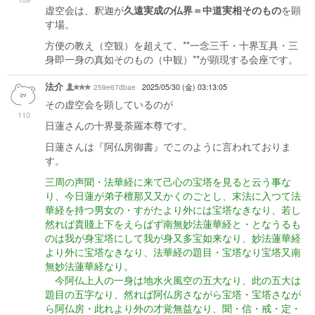
虚空会は、釈迦が
久遠実成の仏界＝中道実相そのもの
を顕
す場。
方便の教え（空観）を超えて、**一念三千・十界互具・三
身即一身の真如そのもの（中観）**が顕現する会座です。
法介
259e67dbae
2025/05/30 (金) 03:13:05
その虚空会を顕しているのが
110
日蓮さんの十界曼荼羅本尊です。
日蓮さんは『阿仏房御書』でこのように言われておりま
す。
三周の声聞・法華経に来て己心の宝塔を見ると云う事な
り、今日蓮が弟子檀那又又かくのごとし、末法に入つて法
華経を持つ男女の・すがたより外には宝塔なきなり、若し
然れば貴賤上下をえらばず南無妙法蓮華経と・となうるも
のは我が身宝塔にして我が身又多宝如来なり、妙法蓮華経
より外に宝塔なきなり、法華経の題目・宝塔なり宝塔又南
無妙法蓮華経なり。
今阿仏上人の一身は地水火風空の五大なり、此の五大は
題目の五字なり、然れば阿仏房さながら宝塔・宝塔さなが
ら阿仏房・此れより外の才覚無益なり、聞・信・戒・定・