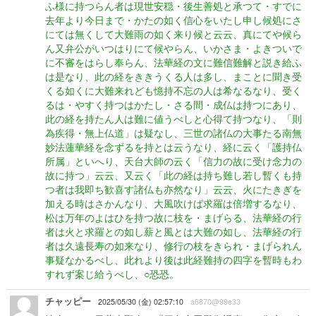
ふ様に持つらん者は現世安穏・後生善処と承つて・すでに
去年より今日まで・かたの如く信心をいたし申し候処にさ
にては無くして大難雨の如く来り候と云云、真にてや候ら
ん又弁公がいつはりにて候やらん、いかさま・よきついで
に不審をはらし奉らん、法華経の文に難信難解と説き給ふ
は是なり、此の経をききうくる人は多し、まことに聞き受
くる如くに大難来れども憶持不忘の人は希なるなり、受く
るは・やすく持つはかたし・さる間・成仏は持つにあり、
此の経を持たん人は難に値うべしと心得て持つなり、「則
為疾得・無上仏道」は疑なし、三世の諸仏の大事たる南無
妙法蓮華経を念ずるを持とは云うなり、経に云く「護持仏
所属」といへり、天台大師の云く「信力の故に受け念力の
故に持つ」云云、又云く「此の経は持ち難し若し暫くも持
つ者は我即ち歓喜す諸仏も亦然なり」云云、火にたきぎを
加える時はさかんなり、大風吹けば求羅は倍増するなり、
松は万年のよはひを持つ故に枝を・まげらる、法華経の行
者は火と求羅との如し薪と風とは大難の如し、法華経の行
者は久遠長寿の如来なり、修行の枝をきられ・まげられん
事疑なかるべし、此れより後は此経難持の四字を暫時もわ
すれず案じ給うべし、○恐恐。
チャッピー
2025/05/30 (金) 02:57:10
a6870@99e33