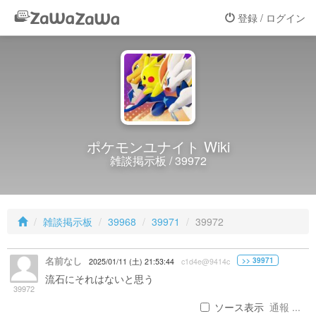
登録 / ログイン
ポケモンユナイト Wiki
雑談掲示板 / 39972
雑談掲示板
39968
39971
39972
名前なし
>> 39971
2025/01/11 (土) 21:53:44
c1d4e@9414c
流石にそれはないと思う
39972
ソース表示
通報 ...