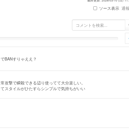
最終更新: 2026/05/10 (日) 11:
ソース表示
通報 
でBANすりゃええ？
通常攻撃で瞬殺できる辺り使ってて大分楽しい。
ってスタイルがひたすらシンプルで気持ちがいい