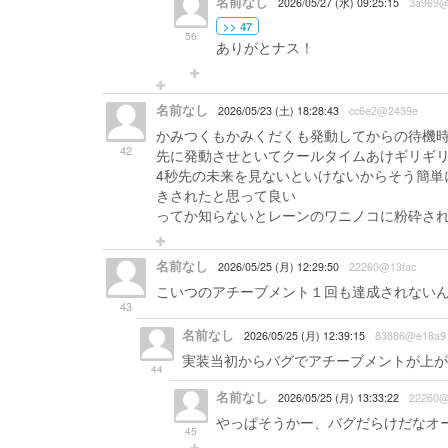
名前なし
2026/05/27 (水) 09:25:15
3a969@
>> 47
56
ありがとナス！
名前なし
2026/05/23 (土) 18:28:43
cc6e2@2439e
かみつくもかみくだくも発動してからの待機
42
先に発動させといてクールタイムあけギリギリ
4秒先の未来を見ないといけないからそう簡単
きされたと思って良い
ってか知らないとレーンのワニノコに粉砕
名前なし
2026/05/25 (月) 12:29:50
22260@13fac
こいつのアチーブメント１回も達成されない
43
名前なし
2026/05/25 (月) 12:39:15
83886@e18a9
実装当初からバグでアチーブメントが上が
44
名前なし
2026/05/25 (月) 13:33:22
22260@
やっぱそうかー、バグだらけだなオ
45