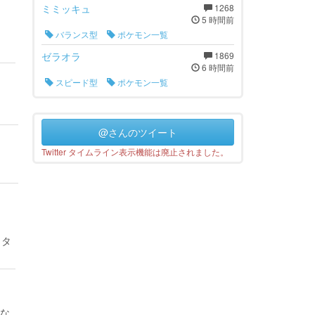
ミミッキュ
1268
5 時間前
バランス型
ポケモン一覧
ゼラオラ
1869
6 時間前
スピード型
ポケモン一覧
@さんのツイート
Twitter タイムライン表示機能は廃止されました。
イタ
な