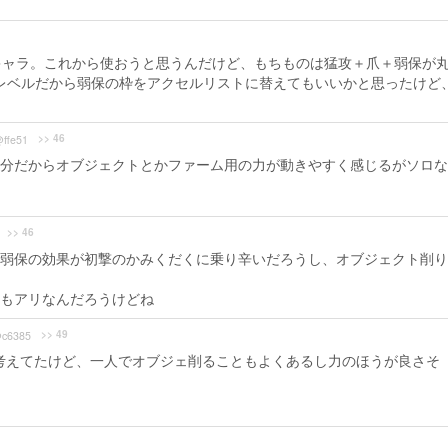
キャラ。これから使おうと思うんだけど、もちものは猛攻＋爪＋弱保が
レベルだから弱保の枠をアクセルリストに替えてもいいかと思ったけど
>> 46
ffe51
分だからオブジェクトとかファーム用の力が動きやすく感じるがソロな
>> 46
弱保の効果が初撃のかみくだくに乗り辛いだろうし、オブジェクト削り
もアリなんだろうけどね
>> 49
c6385
考えてたけど、一人でオブジェ削ることもよくあるし力のほうが良さそ