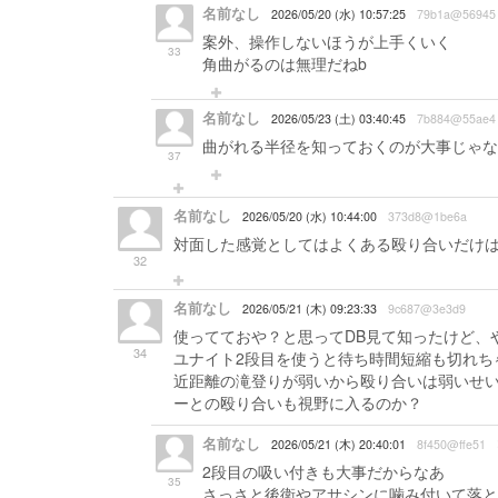
名前なし
2026/05/20 (水) 10:57:25
79b1a@56945
案外、操作しないほうが上手くいく
33
角曲がるのは無理だねb
名前なし
2026/05/23 (土) 03:40:45
7b884@55ae4
曲がれる半径を知っておくのが大事じゃな
37
名前なし
2026/05/20 (水) 10:44:00
373d8@1be6a
対面した感覚としてはよくある殴り合いだけ
32
名前なし
2026/05/21 (木) 09:23:33
9c687@3e3d9
使ってておや？と思ってDB見て知ったけど、
34
ユナイト2段目を使うと待ち時間短縮も切れち
近距離の滝登りが弱いから殴り合いは弱いせ
ーとの殴り合いも視野に入るのか？
名前なし
2026/05/21 (木) 20:40:01
8f450@ffe51
2段目の吸い付きも大事だからなあ
35
さっさと後衛やアサシンに噛み付いて落と