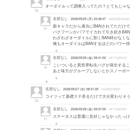
オーダイルって調整入ってたの？とてもじゃな
52
名前なし
2026/05/25 (月) 22:36:07
da6d2@3abab
新キャラだから適当にBANされてただけ
53
バクフーンがバフでイカれて引き続きBA
わざわざオーダイルに割くBAN枠がなく
俺もオーダイルはBANするほどのパワー
名前なし
2026/05/29 (金) 09:41:02
d417c@ffe51
こいついると異世界転生バグが発生するこ
58
あと味方がグループしないとかスノーボー
名前なし
2026/05/27 (水) 08:31:35
eaef8@d962f
コイツって基礎ステ弄るだけで大分変わりそ
55
名前なし
2026/05/29 (金) 09:37:00
d417c@ffe51
ステータスは普通に良好じゃなかったっけ
57