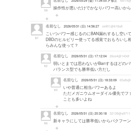
名前なし
2026/05/29 (金) 11:34:05
修正
66f14@
操作性が悪いだけでかなりパワー高いから
59
名前なし
2026/05/31 (日) 14:56:27
ce901@618a8
こいつパワー感じるのにBAN漏れするし空い
61
DBDのヒルビリー使ってる感覚でおもろいし相
らみんな使って？
名前なし
2026/05/31 (日) 17:12:04
26ce4@140df
弱いとまでは思わないがBanするほどの
62
バランス型でも勝率低い方だし
名前なし
2026/05/31 (日) 18:33:09
65afb@
いや普通に相当パワーあるよ
63
ただメガニウムオーダイル優先でフ
ことも多いよね
名前なし
2026/05/31 (日) 20:30:18
32139@a9711
新キャラにしては勝率低いからバクフーン
66