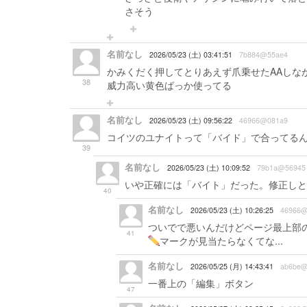
さそう
名前なし
2026/05/23 (土) 03:41:51
7b884@55ae4
かみくだく押してとりあえず爪乗せたAAしな
38
威力高い黄色ばっか使ってる
名前なし
2026/05/23 (土) 09:56:22
46966@081a9
コイツのユナイトって「バイド」で合ってる
39
名前なし
2026/05/23 (土) 10:09:52
79b1a@56945
いや正確には「バイト」だった。修正しと
40
名前なし
2026/05/23 (土) 10:26:25
46966@
ついでで悪いんだけどページ最上部の
41
マークが見当たらなくてな...
名前なし
2026/05/25 (月) 14:43:41
ab6be@
一番上の「編集」ボタン
47