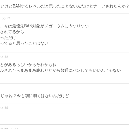
いけどBANするレベルだと思ったことないんだけどナーフされたんか
>> 52
で、今は最優先BAN対象がメガニウムにうつりつつ
Nされてるから
なっただけ
持ってると思ったことはない
>> 52
とがあるらしいからそれかもね
ルされたらまあまあ終わりだから普通にバンしてもいいんじゃない
うじゃね？今も別に弱くはないんだけど。
>> 55