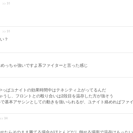
>> 31
>> 31
い？
はめっちゃ強いですよ系ファイターと言った感じ
やっぱユナイトの効果時間中はテネシティ上がってるんだ
ゃうし、フロントとの殴り合いは2段目を温存した方が強そう
いで基本アサシンとしての動きを強いられるが、ユナイト絡めればファ
>> 34
せたらそのまま勝てる場合がほとんどだし倒せる場面で温存はもったい