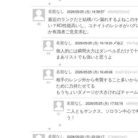
名前なし
2026/05/25 (月) 14:39:57
d8848@936d2
最近のランクだと結構バン漏れするよねこの
46
い？KO性能高いし、ユナイトのレシオがバグ
か有識者ご意見求む。
名前なし
2026/05/25 (月) 16:19:20
修正
39e7b@
個人的には瞬間火力はダンベル爪だけで十
48
まあリストでも強いと思うよ
名前なし
2026/05/25 (月) 16:49:06
9c687@241a0
相手のレンジ外から奇襲すること多いから
49
ために力持たせてる
もうちょいダメージが大きければチャーム
名前なし
2026/05/25 (月) 17:53:18
d8848@
二人ともサンクス。ソロラン中心で
51
う！
名前なし
2026/05/25 (月) 22:29:17
373d8@ffe51