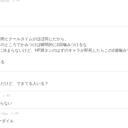
>> 40
081a9
時間とクールタイムがほぼ同じだから、
のところでかみつけば瞬間的に2回噛みつけるな
に決まらないけど、HP満タンのはずのキャラが即死したらこの2連噛み
される
んだけど、できてる人いる？
>> 43
らない
>> 44
13fac
ーダイル