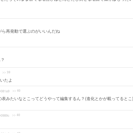
がら再発動で選ぶのがいいんだね
ん？
>> 39
いたよ
>> 40
081a9
表みたいなとこってどうやって編集するん？(進化とかが載ってるとこ
>> 40
0989c