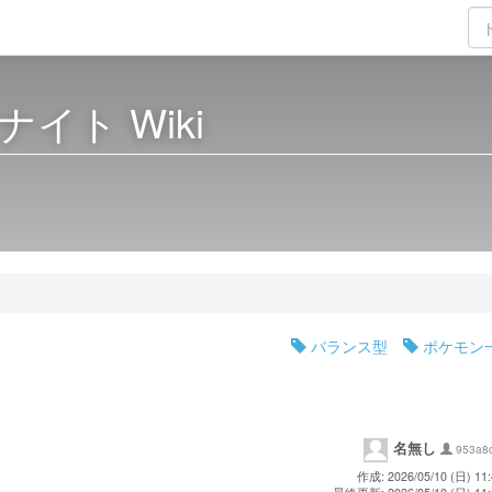
イト Wiki
バランス型
ポケモン
名無し
953a8
作成: 2026/05/10 (日) 11: