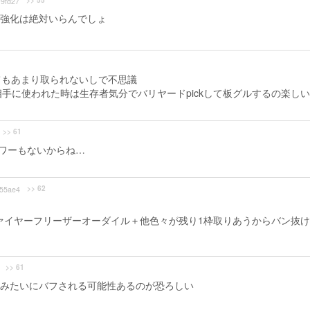
>> 55
9fd27
強化は絶対いらんでしょ
てもあまり取られないしで不思議
手に使われた時は生存者気分でバリヤードpickして板グルするの楽し
>> 61
パワーもないからね…
>> 62
55ae4
ァイヤーフリーザーオーダイル＋他色々が残り1枠取りあうからバン抜
>> 61
みたいにバフされる可能性あるのが恐ろしい