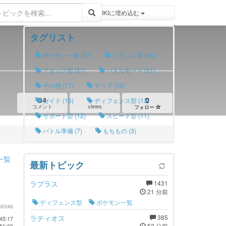
登録 / ログイン
トピックをWIKIWIKIに埋め込む
タグリスト
ポケモン一覧 (97)
バランス型 (34)
アタック型 (27)
バトルモード (21)
その他 (17)
マップ (16)
84
0
ガイド (15)
ディフェンス型 (13)
views
コメント
フォロー
サポート型 (12)
スピード型 (11)
バトル準備 (7)
もちもの (3)
一覧
最新トピック
ラプラス
1431
21 分前
ディフェンス型
ポケモン一覧
c0346
ラティオス
385
45:17
53 分前