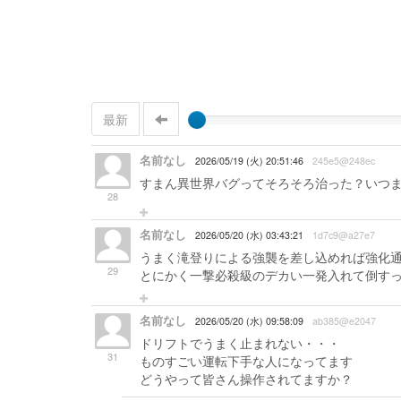
最新
名前なし
2026/05/19 (火) 20:51:46
245e5@248ec
すまん異世界バグってそろそろ治った？いつま
28
名前なし
2026/05/20 (水) 03:43:21
1d7c9@a27e7
うまく滝登りによる強襲を差し込めれば強化
29
とにかく一撃必殺級のデカい一発入れて倒す
名前なし
2026/05/20 (水) 09:58:09
ab385@e2047
ドリフトでうまく止まれない・・・
31
ものすごい運転下手な人になってます
どうやって皆さん操作されてますか？