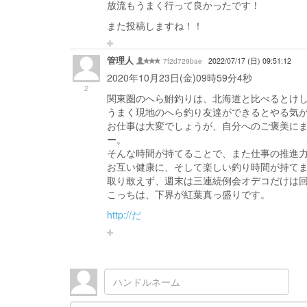
放流もうまく行って良かったです！
また投稿しますね！！
管理人
7f2d729bae
2022/07/17 (日) 09:51:12
2020年10月23日(金)09時59分4秒
2
関東圏のへら鮒釣りは、北海道と比べるとけ
うまく現地のへら釣り友達ができるとやる気
お仕事は大変でしょうが、自分へのご褒美に
ー。
そんな時間が持てることで、また仕事の推進
お互い健康に、そして楽しい釣り時間が持て
取り敢えず、週末は三連続例会オデコだけは
こっちは、下界が紅葉真っ盛りです。
http://だ