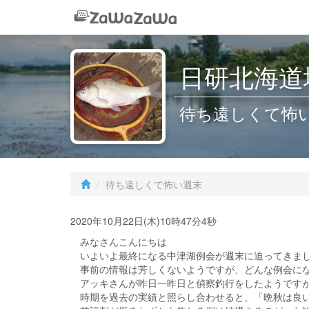
日研北海道
待ち遠しくて怖
待ち遠しくて怖い週末
2020年10月22日(木)10時47分4秒
みなさんこんにちは
いよいよ最終になる中津湖例会が週末に迫ってきま
事前の情報は芳しくないようですが、どんな例会にな
アッキさんが昨日一昨日と偵察釣行をしたようですが
時期を過去の実績と照らし合わせると、「晩秋は良い