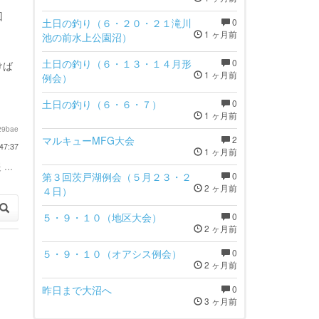
回
土日の釣り（６・２０・２１滝川
0
1 ヶ月前
池の前水上公園沼）
土日の釣り（６・１３・１４月形
0
けば
1 ヶ月前
例会）
土日の釣り（６・６・７）
0
1 ヶ月前
29bae
マルキューMFG大会
2
47:37
1 ヶ月前
...
第３回茨戸湖例会（５月２３・２
0
2 ヶ月前
４日）
５・９・１０（地区大会）
0
2 ヶ月前
５・９・１０（オアシス例会）
0
2 ヶ月前
昨日まで大沼へ
0
3 ヶ月前