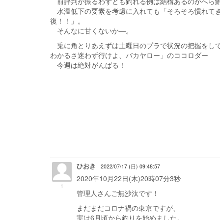
前評判が振るわずとも釣れる例は結構あるのがへら
水温低下の要素を考慮に入れても「そろそろ慣れてき
復！！」。
そんなに甘くないか―。
兎に角とりあえずは土曜日のプラで状況の把握をして
わかるさ迷わず行けよ、バカヤロー」のココロダー
今週は絶対がんばる！
ひおき
2022/07/17 (日) 09:48:57
2020年10月22日(木)20時07分3秒
1
管理人さんご無沙汰です！
まだまだコロナ禍の東京ですが、
実は6月頃から釣りを始めました。