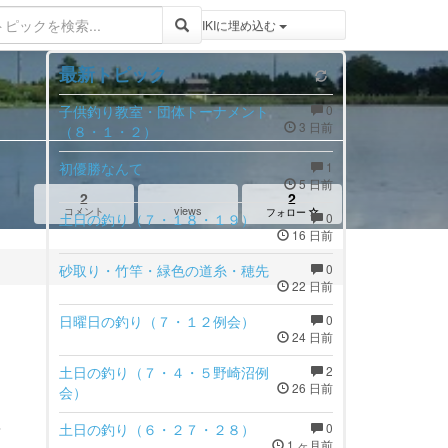
登録 / ログイン
トピックをWIKIWIKIに埋め込む
最新トピック
子供釣り教室・団体トーナメント
0
3 日前
（８・１・２）
初優勝なんて
1
5 日前
2
2
views
コメント
フォロー
土日の釣り（７・１８・１９）
0
16 日前
砂取り・竹竿・緑色の道糸・穂先
0
22 日前
日曜日の釣り（７・１２例会）
0
24 日前
土日の釣り（７・４・５野崎沼例
2
26 日前
会）
土日の釣り（６・２７・２８）
0
？
1 ヶ月前