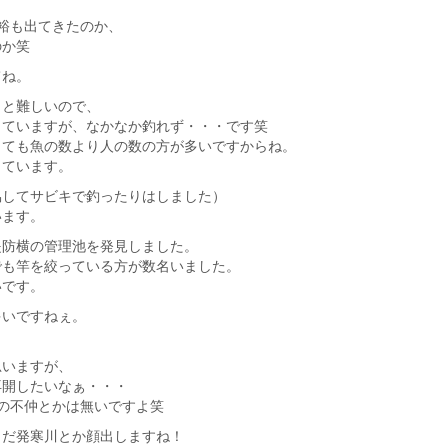
裕も出てきたのか、
のか笑
てね。
っと難しいので、
っていますが、なかなか釣れず・・・です笑
くても魚の数より人の数の方が多いですからね。
っています。
協してサビキで釣ったりはしました）
います。
堤防横の管理池を発見しました。
でも竿を絞っている方が数名いました。
いです。
多いですねぇ。
思いますが、
再開したいなぁ・・・
の不仲とかは無いですよ笑
まだ発寒川とか顔出しますね！