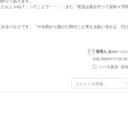
鮒釣りであります。
たんじゃね？」ってことで・・・、また「状況は底を打って反転Ｖ字
みるつもりです、「やる前から負けた時のこと考える奴いるかよ、行
管理人
7f2d7
作成: 2022/07/17 (日) 09:
ソース表示
通報 