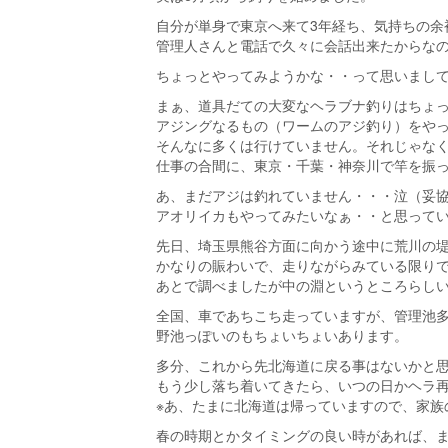
自分が単身で東京へ来て3年経ち、気持ちの余
管理人さんと電話で久々に会話出来たからな
ちょっとやってみようかな・・って思いまし
まぁ、道具だての大変なヘラブナ釣りはちょ
アジングなるもの（ワームのアジ釣り）をや
そんなに多くは行けていません。それじゃな
仕事の合間に、東京・千葉・神奈川で竿を振
あ、まだアジは釣れていません・・・泣（妥
アオリイカもやってみたいなぁ・・と思って
先日、埼玉県熊谷方面に向かう途中に荒川の
かなりの賑わいで、走りながらみている限り
あとで調べましたが中の淵というところらし
全国、車であちこち走っていますが、管理池
野池っぽいのもちょいちょいあります。
多分、これから先北海道に戻る事はないかと
もう少し落ち着いてきたら、いつの日かヘラ
※あ、たまに北海道は帰っていますので、家族
春の時期とかタイミングの良い時があれば、