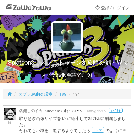
登録 / ログイン
Splatoon3 - スプラトゥーン3 攻略&検証 Wik
i
スプラ3wiki会議室 / 191
スプラ3wiki会議室
189
191
名無しのイカ
>> 189
2022/09/28 (水) 13:20:15
9188c@b5eeb
取り急ぎ画像サイズを1/4に縮小して287KBに削減しまし
191
た。
それでも帯域を圧迫するようでしたら
のように画
>> 60