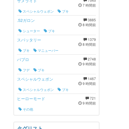
サメライド
7545
7 時間前
スペシャルウェポン
ブキ
.52ガロン
3885
8 時間前
シューター
ブキ
スパッタリー
1379
8 時間前
ブキ
マニューバー
パブロ
2748
9 時間前
フデ
ブキ
スペシャルウェポン
1467
9 時間前
スペシャルウェポン
ブキ
ヒーローモード
721
9 時間前
その他
タグリスト