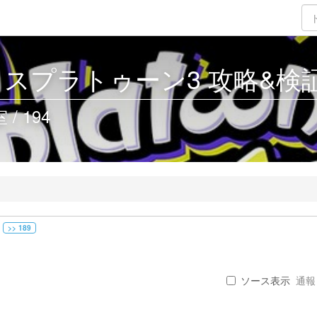
3 - スプラトゥーン3 攻略&検証 
/ 194
>> 189
ソース表示
通報 .