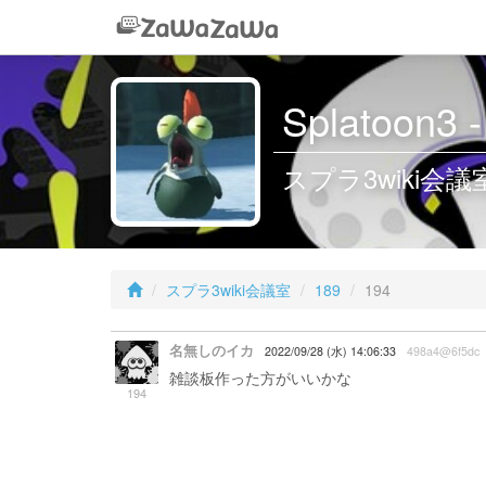
Splatoon
スプラ3wiki会議室 
スプラ3wiki会議室
189
194
名無しのイカ
2022/09/28 (水) 14:06:33
498a4@6f5dc
雑談板作った方がいいかな
194