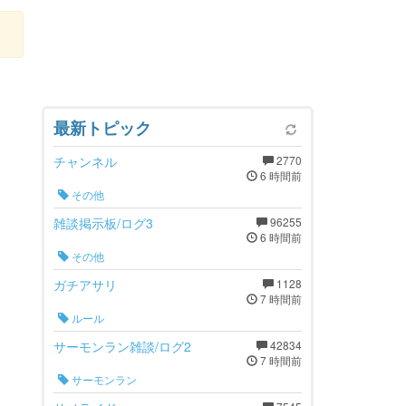
最新トピック
チャンネル
2770
6 時間前
その他
雑談掲示板/ログ3
96255
6 時間前
その他
ガチアサリ
1128
7 時間前
ルール
サーモンラン雑談/ログ2
42834
7 時間前
サーモンラン