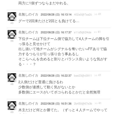
両方に1個ずつならまだやれる。
名無しのイカ
>> 41
2022/08/28 (日) 16:13:14
402a0@7aa2c
グーで2回来たけど2回とも負けてる…
43
名無しのイカ
>> 41
2022/08/28 (日) 16:17:37
e11d5@2f4de
下位チームは下位チーム側で協力して4人チームの脚を引
46
っ張ると見せかけて
出し抜いて地チームがシグナルを奪いたい+FFありで協
力するつもりが引っ張り合う事あるし
そこらへんを含めると割りとバランス良いような気がす
る・・・？
名無しのイカ
>> 41
2022/08/28 (日) 16:22:37
bae23@c0911
2人側だけど普通に負けるわ
48
少数側が連携して動く気がないとか
多数側にエースがいてボコられるとかだと全然無理
名無しのイカ
>> 41
2022/08/28 (日) 16:51:36
2b450@67e3b
木主だけど何とか勝てた。（ずっと４人チームでやって
49