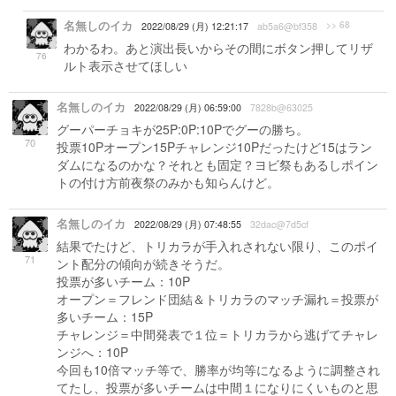
名無しのイカ
>> 68
2022/08/29 (月) 12:21:17
ab5a6@bf358
わかるわ。あと演出長いからその間にボタン押してリザ
76
ルト表示させてほしい
名無しのイカ
2022/08/29 (月) 06:59:00
7828b@63025
グーパーチョキが25P:0P:10Pでグーの勝ち。
70
投票10Pオープン15Pチャレンジ10Pだったけど15はラン
ダムになるのかな？それとも固定？ヨビ祭もあるしポイン
トの付け方前夜祭のみかも知らんけど。
名無しのイカ
2022/08/29 (月) 07:48:55
32dac@7d5cf
結果でたけど、トリカラが手入れされない限り、このポイ
71
ント配分の傾向が続きそうだ。
投票が多いチーム：10P
オープン＝フレンド団結＆トリカラのマッチ漏れ＝投票が
多いチーム：15P
チャレンジ＝中間発表で１位＝トリカラから逃げてチャレ
ンジへ：10P
今回も10倍マッチ等で、勝率が均等になるように調整され
てたし、投票が多いチームは中間１になりにくいものと思