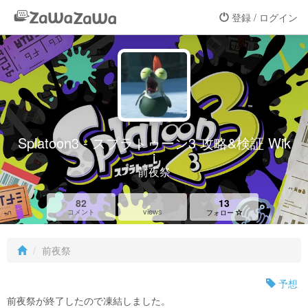
登録 / ログイン
Splatoon3 - スプラトゥーン3 攻略&検証 Wik
i
前夜祭
82
13
views
コメント
フォロー
前夜祭
予想
前夜祭が終了したので凍結しました。