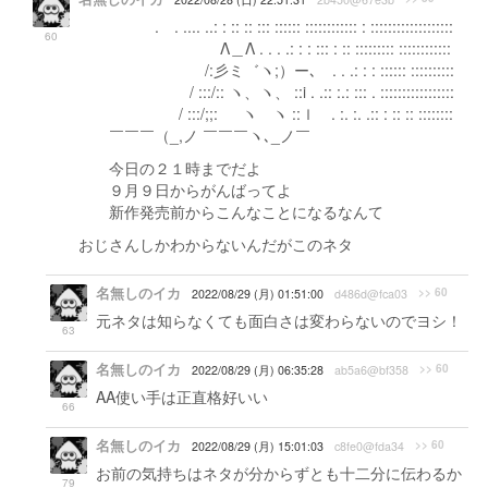
. . .... ..: : :: :: ::: :::::: :::::::::::: : :::::::::::::::::::
60
Λ＿Λ . . . .: : : ::: : :: ::::::::: ::::::::::::
/:彡ミ゛ヽ;）ー､ . . .: : : :::::: ::::::::::
/ :::/:: ヽ、ヽ、 ::i . .:: :.: ::: . :::::::::::::::::
/ :::/;;: ヽ ヽ ::ｌ . :. :. .:: : :: :: ::::::::
￣￣￣（_,ノ ￣￣￣ヽ､_ノ￣
今日の２１時までだよ
９月９日からがんばってよ
新作発売前からこんなことになるなんて
おじさんしかわからないんだがこのネタ
名無しのイカ
>> 60
2022/08/29 (月) 01:51:00
d486d@fca03
元ネタは知らなくても面白さは変わらないのでヨシ！
63
名無しのイカ
>> 60
2022/08/29 (月) 06:35:28
ab5a6@bf358
AA使い手は正直格好いい
66
名無しのイカ
>> 60
2022/08/29 (月) 15:01:03
c8fe0@fda34
お前の気持ちはネタが分からずとも十二分に伝わるか
79