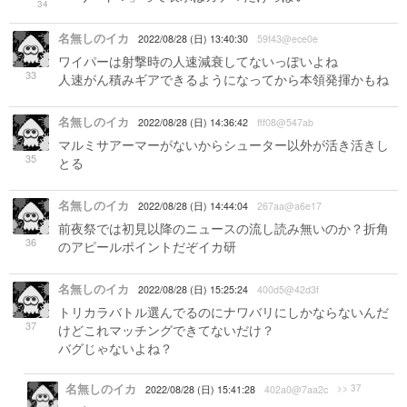
34
名無しのイカ
2022/08/28 (日) 13:40:30
59f43@ece0e
ワイパーは射撃時の人速減衰してないっぽいよね
33
人速がん積みギアできるようになってから本領発揮かもね
名無しのイカ
2022/08/28 (日) 14:36:42
fff08@547ab
マルミサアーマーがないからシューター以外が活き活きし
35
とる
名無しのイカ
2022/08/28 (日) 14:44:04
267aa@a6e17
前夜祭では初見以降のニュースの流し読み無いのか？折角
36
のアピールポイントだぞイカ研
名無しのイカ
2022/08/28 (日) 15:25:24
400d5@42d3f
トリカラバトル選んでるのにナワバリにしかならないんだ
37
けどこれマッチングできてないだけ？
バグじゃないよね？
名無しのイカ
>> 37
2022/08/28 (日) 15:41:28
402a0@7aa2c