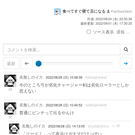
食べてすぐ寝て丑になる
PoleStar25800
作成: 2022/08/24 (水) 20:50:36
最終更新: 2022/09/01 (木) 17:30:25
ソース表示
通報 ...
最新
名無しのイカ
2022/08/28 (日) 10:08:39
5826d@3e8a0
今のところ弓が劣化チャージャー剣は劣化ローラーとしか
29
思えない
名無しのイカ
2022/08/28 (日) 10:40:52
3a892@4a549
普通にピンチって出るやんけ
30
名無しのイカ
>> 30
2022/08/28 (日) 14:13:05
42ca5@3231a
「リード！」って表示はガチマだけっぽい