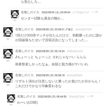
ら安心しろ…
名無しのイカ
>> 60
2022/08/30 (火) 23:09:04
a1752@a71a7
センター試験も過去の物か…
82
名無しのイカ
2022/08/28 (日) 23:08:01
修正
3dac6@57b87
1回だけ333倍マッチが出たんだけど、初動勝ったのに誰か
62
が回線落ちたせいで没収試合になってしまった…
名無しのイカ
2022/08/29 (月) 02:16:24
d486d@fca03
♪ちょーっと ちょーっと それじゃなーい ららら
64
前夜祭楽しかったなぁ。余韻と脱力感がヤバいわ
名無しのイカ
2022/08/29 (月) 06:38:18
fb02e@69dbf
リザルト演出が注意しないと勝ったか負けたか分からん！
68
これだけでかなり印象変わるな
名無しのイカ
>> 68
2022/08/29 (月) 06:44:50
32dac@7d5cf
わーい(LOSE)
69