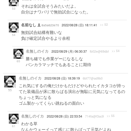
それは全試合そうみたいだよ。
53
自分はナワバリで無効試合になった。
名前なし
>> 52
8a5a623e70
2022/08/28 (日) 18:11:41
無効試合結構有難いな
54
負け確定試合やるより余程
名無しのイカ
>> 54
2022/08/29 (月) 06:30:37
fb02e@69dbf
勝ち確でも作業ゲーになるしな
65
バンカラマッチでもあることに期待
名無しのイカ
2022/08/28 (日) 18:39:19
6bf77@ad9b0
これ気にするの俺だけかもだけどやられたイカタコが持っ
55
てた装備品が床に散らばる演出が無駄に元気になってるの
ちょっと気になる
ゴム製かってくらい跳ねるの面白い
名無しのイカ
>> 55
2022/08/28 (日) 22:53:54
714fa@f3ac9
わかる草
61
なんかウェーイって感じに散らばって元気だよね