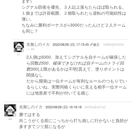
ます）
シグナル防衛を優先、３人以上落ちたらほぼ取られる。
１個までは許容範囲、２個取られたら逆転の可能絵性は
薄い。
ちなみに勝利ボーナスが+3000だったんけど２人チーム
も同じ？
名無しのイカ
2022/08/28 (日) 17:15:45
修正
18683@00956
>> 49
51
2人側は6000、加えてシグナルを自チームが確保した
ら回数
2500、確保できなければ自チームのトライ回
数
300(上限があるかは不明)貰えて、塗りポイントは
関係なし
だから開発は一位チームが有利なルールのつもりでい
るらしいね、実際同格くらいに見える相手一位チーム
には地形差で不利が付いてる感じ
名無しのイカ
2022/08/28 (日) 16:16:18
6495c@ed7a3
勝てはする
44
向こうがくる前にこっちから打ち崩しに行かないと負担が
多すぎてジリ貧になるが