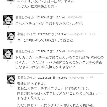
一応トリカラバトルは一回だけできた
38
たぶん人数の関係だと思う
名無しのイカ
2022/08/28 (日) 15:51:04
9ff03@903f8
こちとらチョキだが全部トリカラバトルだぜ。
39
名無しのイカ
>> 39
2022/08/28 (日) 16:02:45
bae23@c0911
グーは10回やって1回だけって感じだ
40
名無しのイカ
2022/08/28 (日) 16:04:41
2b450@67e3b
トリカラの４人チームで勝てた人いる？これ結局4VS4なの
41
に４人チームだけナワバリ確保となんとかシグナルの防衛
しなきゃいけないの負担でかすぎない？
名無しのイカ
>> 41
2022/08/28 (日) 16:09:52
9ff03@903f8
普通に勝ってるよ。
42
要領はガチマッチでオブジェクト守るのと同じ。
同じ方向からは2人ずつしか来ないことを考えて進行ルー
トをよく見ておく。
ただし同じチームにシグナル2個取られたら負け確。