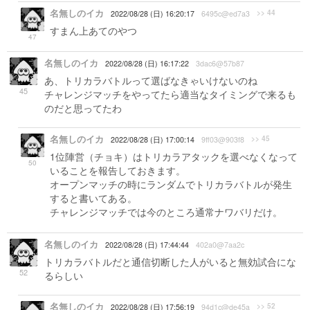
名無しのイカ
>> 44
2022/08/28 (日) 16:20:17
6495c@ed7a3
すまん上あてのやつ
47
名無しのイカ
2022/08/28 (日) 16:17:22
3dac6@57b87
あ、トリカラバトルって選ばなきゃいけないのね
45
チャレンジマッチをやってたら適当なタイミングで来るも
のだと思ってたわ
名無しのイカ
>> 45
2022/08/28 (日) 17:00:14
9ff03@903f8
1位陣営（チョキ）はトリカラアタックを選べなくなって
50
いることを報告しておきます。
オープンマッチの時にランダムでトリカラバトルが発生
すると書いてある。
チャレンジマッチでは今のところ通常ナワバリだけ。
名無しのイカ
2022/08/28 (日) 17:44:44
402a0@7aa2c
トリカラバトルだと通信切断した人がいると無効試合にな
52
るらしい
名無しのイカ
>> 52
2022/08/28 (日) 17:56:19
94d1c@de45a