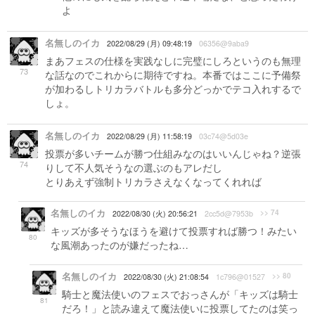
よ
名無しのイカ
2022/08/29 (月) 09:48:19
06356@9aba9
まあフェスの仕様を実践なしに完璧にしろというのも無理
73
な話なのでこれからに期待ですね。本番ではここに予備祭
が加わるしトリカラバトルも多分どっかでテコ入れするで
しょ。
名無しのイカ
2022/08/29 (月) 11:58:19
03c74@5d03e
投票が多いチームが勝つ仕組みなのはいいんじゃね？逆張
74
りして不人気そうなの選ぶのもアレだし
とりあえず強制トリカラさえなくなってくれれば
名無しのイカ
>> 74
2022/08/30 (火) 20:56:21
2cc5d@7953b
キッズが多そうなほうを避けて投票すれば勝つ！みたい
80
な風潮あったのが嫌だったね…
名無しのイカ
>> 80
2022/08/30 (火) 21:08:54
1c796@01527
騎士と魔法使いのフェスでおっさんが「キッズは騎士
81
だろ！」と読み違えて魔法使いに投票してたのは笑っ