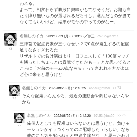
われる。
よって、相変わらず勝敗に興味がもてなそうだ。お題も当
たり障り無いものが選ばれるだろうし。選んだものが勝て
なくてもいいけど、結果がモヤの中ってのがなー。
名無しのイカ
2022/08/29 (月) 08:03:36
修正
c570d@1c211
三陣営で配点要素が三つなせい？で0点が発生するの配慮
72
足りなさすぎわろた
リザルトでの負け演出より一日フェスして「100倍マッチ
も勝ったしちょっとは貢献できたかもー」とか思ってると
ころに「お前のチーム0点なｗｗ」って言われる方がよほ
ど心に来ると思うけど
名無しのイカ
>> 72
2022/08/29 (月) 12:16:25
ab5a6@bf358
そんな配慮いらんやろ、最近の運動会や劇じゃないんや
75
から
名無しのイカ
>> 75
2022/08/29 (月) 12:42:20
97c53@faa20
俺個人としても配慮はいらないとは思うけど、負けモ
77
ーションがイラつくってのに配慮した（らしい）なら
他のにも気を配らねえと中途半端だな、と思ったわけ