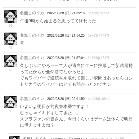
名無しのイカ
2022/08/28 (日) 21:35:18
0e158@cee5a
午後9時から始まると思ってて終わった
56
名無しのイカ
2022/08/28 (日) 21:54:25
5e763@4747f
草
57
名無しのイカ
2022/08/28 (日) 21:57:04
5e763@4747f
久しぶりにやろ～って人が適当にグーに投票して新武器持
58
ってたからか全然勝てなかったよ…
でもワイパーで連続キル取れて楽しい瞬間はあったらヨシ
トリカラのワイパーはとても弱かったのでナシ
名無しのイカ
2022/08/28 (日) 22:01:50
bae23@c0911
いよいよ明日が前夜祭本番ですよ！
59
むっちゃドキドキしてきた…。
スプラファンの皆さん、今日くらいはゲームは休んで明日
に備えますよね？
名無しのイカ
>> 59
2022/08/28 (日) 22:51:31
2b450@67e3b