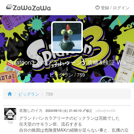
登録 / ログイン
Splatoon3 - スプラトゥーン3 攻略&検証 Wik
i
ビッグラン / 759
ビッグラン
759
名無しのイカ
2024/09/10 (火) 21:40:10
修正
cdfba@4a456
グランドバンカラアリーナのビックランは完敗でした
759
任天堂のサモラン班、流石すぎる
自分の敗因は危険度MAXの経験が足らない事と、乱獲の立