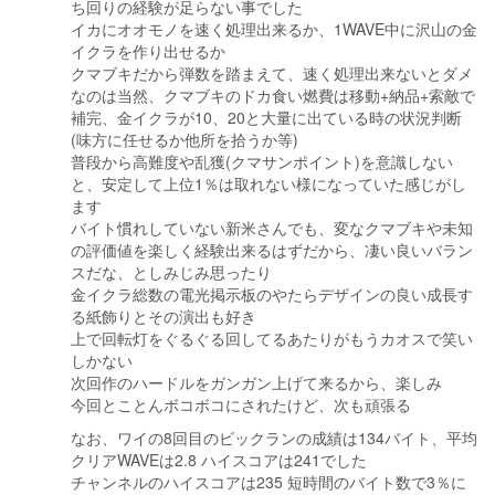
ち回りの経験が足らない事でした
イカにオオモノを速く処理出来るか、1WAVE中に沢山の金
イクラを作り出せるか
クマブキだから弾数を踏まえて、速く処理出来ないとダメ
なのは当然、クマブキのドカ食い燃費は移動+納品+索敵で
補完、金イクラが10、20と大量に出ている時の状況判断
(味方に任せるか他所を拾うか等)
普段から高難度や乱獲(クマサンポイント)を意識しない
と、安定して上位1％は取れない様になっていた感じがし
ます
バイト慣れしていない新米さんでも、変なクマブキや未知
の評価値を楽しく経験出来るはずだから、凄い良いバラン
スだな、としみじみ思ったり
金イクラ総数の電光掲示板のやたらデザインの良い成長す
る紙飾りとその演出も好き
上で回転灯をぐるぐる回してるあたりがもうカオスで笑い
しかない
次回作のハードルをガンガン上げて来るから、楽しみ
今回とことんボコボコにされたけど、次も頑張る
なお、ワイの8回目のビックランの成績は134バイト、平均
クリアWAVEは2.8 ハイスコアは241でした
チャンネルのハイスコアは235 短時間のバイト数で3％に