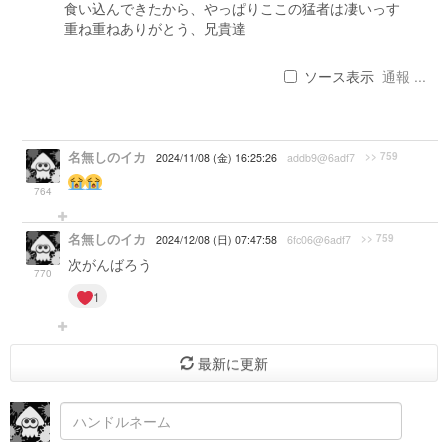
食い込んできたから、やっぱりここの猛者は凄いっす
重ね重ねありがとう、兄貴達
ソース表示
通報 ...
名無しのイカ
>> 759
2024/11/08 (金) 16:25:26
addb9@6adf7
764
名無しのイカ
>> 759
2024/12/08 (日) 07:47:58
6fc06@6adf7
次がんばろう
770
1
最新に更新