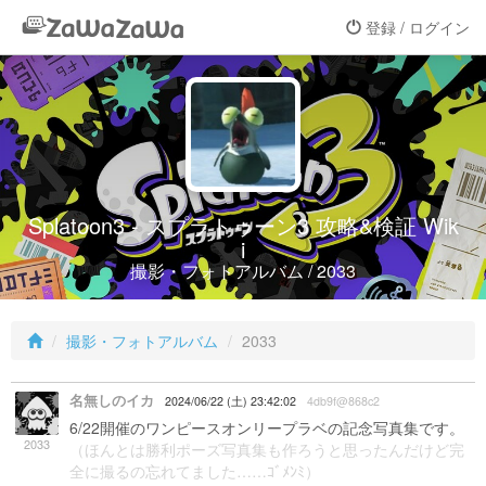
登録 / ログイン
Splatoon3 - スプラトゥーン3 攻略&検証 Wik
i
撮影・フォトアルバム / 2033
撮影・フォトアルバム
2033
名無しのイカ
2024/06/22 (土) 23:42:02
4db9f@868c2
6/22開催のワンピースオンリープラベの記念写真集です。
2033
（ほんとは勝利ポーズ写真集も作ろうと思ったんだけど完
全に撮るの忘れてました……ｺﾞﾒﾝﾐ）