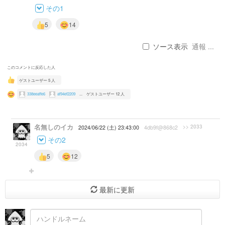
その1
5
14
ソース表示
通報 ...
このコメントに反応した人
ゲストユーザー 5 人
338eeaffe6
af94ef2209
...
ゲストユーザー 12 人
名無しのイカ
>> 2033
2024/06/22 (土) 23:43:00
4db9f@868c2
その2
2034
5
12
最新に更新