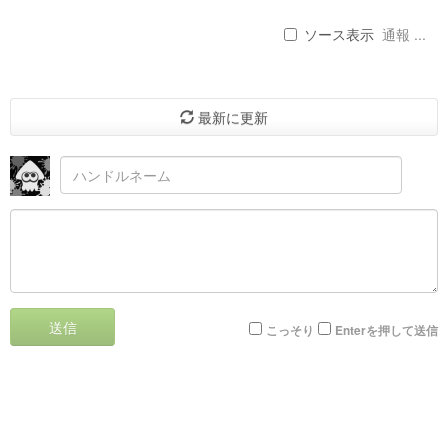
ソース表示
通報 ...
最新に更新
送信
こっそり
Enterを押して送信