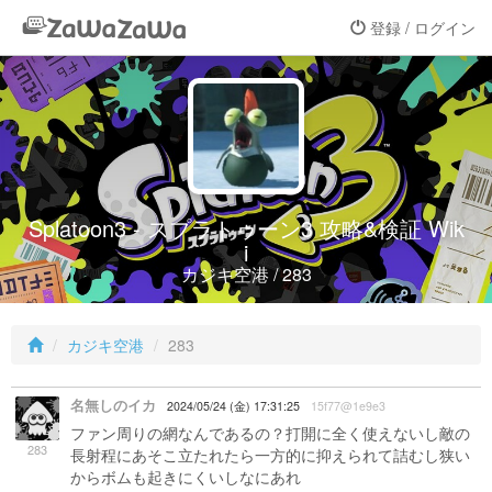
登録 / ログイン
Splatoon3 - スプラトゥーン3 攻略&検証 Wik
i
カジキ空港 / 283
カジキ空港
283
名無しのイカ
2024/05/24 (金) 17:31:25
15f77@1e9e3
ファン周りの網なんであるの？打開に全く使えないし敵の
283
長射程にあそこ立たれたら一方的に抑えられて詰むし狭い
からボムも起きにくいしなにあれ