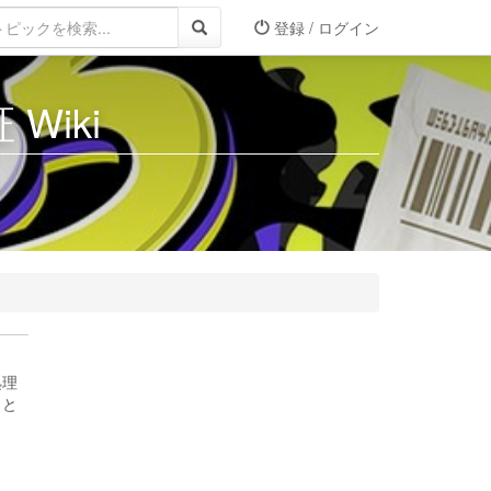
登録 / ログイン
Wiki
処理
こと