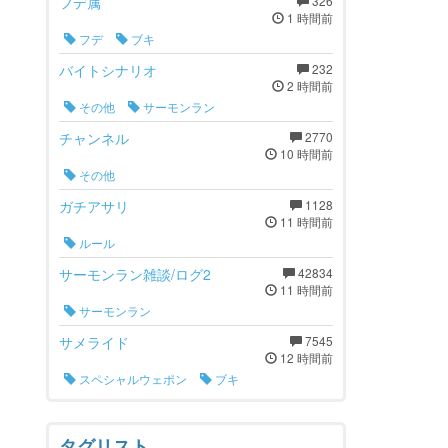
フデ属
326
1 時間前
フデ
ブキ
バイトシナリオ
232
2 時間前
その他
サーモンラン
チャンネル
2770
10 時間前
その他
ガチアサリ
1128
11 時間前
ルール
サーモンラン雑談/ログ2
42834
11 時間前
サーモンラン
サメライド
7545
12 時間前
スペシャルウェポン
ブキ
タグリスト