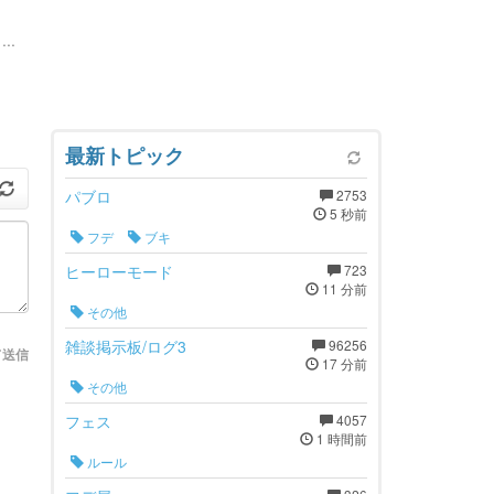
..
最新トピック
パブロ
2753
5 秒前
フデ
ブキ
ヒーローモード
723
11 分前
その他
雑談掲示板/ログ3
96256
て送信
17 分前
その他
フェス
4057
1 時間前
ルール