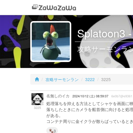
Splatoon
攻略サーモンラン /
攻略サーモンラン
3222
3225
名無しのイカ
2024/10/12 (土) 08:59:07
6e0b7@e9361
処理落ちを抑える方法としてシャケを画面に
3225
落ちしたときにカメラを船首側に向けると処
がある。
コンテナ周りに金イクラが散らばっていると
3