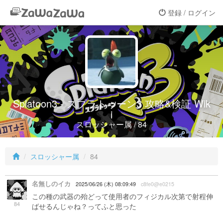
登録 / ログイン
Splatoon3 - スプラトゥーン3 攻略&検証 Wik
i
スロッシャー属 / 84
スロッシャー属
84
名無しのイカ
2025/06/26 (木) 08:09:49
c8fe0@e0215
この種の武器の殆どって使用者のフィジカル次第で射程伸
84
ばせるんじゃね？ってふと思った