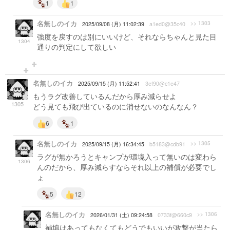
1
1
名無しのイカ
>> 1303
2025/09/08 (月) 11:02:39
a1ed0@35c40
強度を戻すのは別にいいけど、それならちゃんと見た目
1304
通りの判定にして欲しい
名無しのイカ
2025/09/15 (月) 11:52:41
3ef90@c1e47
もうラグ改善しているんだから厚み減らせよ
1305
どう見ても飛び出ているのに消せないのなんなん？
6
1
名無しのイカ
>> 1305
2025/09/15 (月) 16:34:45
b5183@cdb91
ラグが無かろうとキャンプが環境入って無いのは変わら
1306
んのだから、厚み減らすならそれ以上の補償が必要でし
ょ
5
12
名無しのイカ
>> 1306
2026/01/31 (土) 09:24:58
0733f@660c9
補填はあってもなくてもどうでもいいが攻撃が当たら