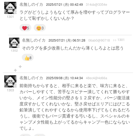
名無しのイカ
2025/07/21 (月) 00:42:49
314cb@3354e
ラグがどうしようもなくて厚みを増やすってプログラマー
1301
として恥ずかしくないんか？
5
3
名無しのイカ
>> 1301
2025/07/21 (月) 06:51:28
06ab0@90718
そのラグを多少改善したんだから薄くしろよとは思う
1302
8
名無しのイカ
2025/09/08 (月) 10:44:34
48ec4@4d66a
前衛持ちからすると、相手に来ると楽で、味方に来ると、
1303
カバーしやすくて、苦手なスピナー潰してくれて勝ちやす
いから、メイン性能分の堅さを１２戻すか、パージ復活速
度戻すかしてくれないかな。堅さ戻せばエリアにはびこる
鉛筆潰してくれやすくなるから使用率下げてもくれるだろ
うし。後衛でもパージ貫通する弓いるし、スペシャルのキ
ャンプメタ性能も上がってるからキャンプ一色にならない
でしょ。