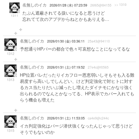
名無しのイカ
>> 1310
2026/01/28 (水) 07:23:59
26f65@84155
たぶん遮蔽されてる扱いになると思うけど
1311
忘れてて次のアプデからねとかもありえる…
名無しのイカ
2026/01/30 (金) 03:36:11
25a43@94110
予想通りHPバーの都合で色々可哀想なことになってるな
1312
名無しのイカ
2026/01/31 (土) 07:19:52
27e4c@f0565
HP位置バレだったりイカフロー恩恵弱いしそもそも入る難
1313
易度すら高いしでしんどい、けど判定強化で対ヒトに対す
るカス当たりだいぶ減ったし増えたダイナモにかなり強く
出られるのでなんとかなってる、HP表示でカバー入れても
らう機会も増えた
名無しのイカ
2026/01/31 (土) 11:53:05
ca4e9@c244c
イカ判定強化はパージ潜伏強くなったんじゃって思うけど
1315
そうでもないのか