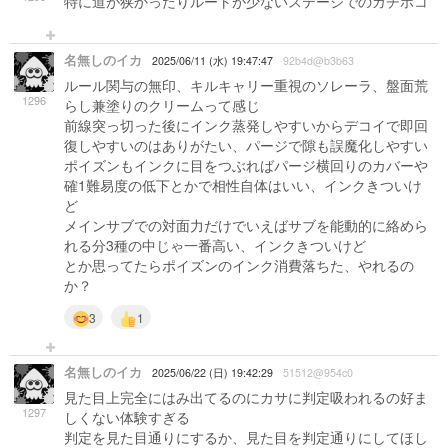
特に道が狭かったりルートが少ないステージでのガチホコ
名無しのイカ
2025/06/11 (水) 19:47:47
92b4d@b3b63
ルール関与の無印、キルキャリー重視のソレーラ、盤面荒
1296
らし兼塗りのクリームって感じ
前線突っ切った後にインク蒸発しやすいからデコイで即回
復しやすいのはありがたい、パージで隙も誤魔化しやすい
ポイズンもインクに目をつぶればパージ横回りのカバーや
確1難易度の低下とかで相性自体はいい、インクきついけ
ど
メインサブでの対面力だけでいえばサブを能動的に絡めら
れる分3種の中じゃ一番高い、インクきついけど
とか思ってたらポイズンのインク消費落ちた、やれるの
か？
3
1
名無しのイカ
2025/06/22 (日) 19:42:29
51512@954c0
見た目上完全にはみ出てるのにカサに判定吸われるの好ま
1297
しくない体験すぎる
判定を見た目通りにするか、見た目を判定通りにしてほし