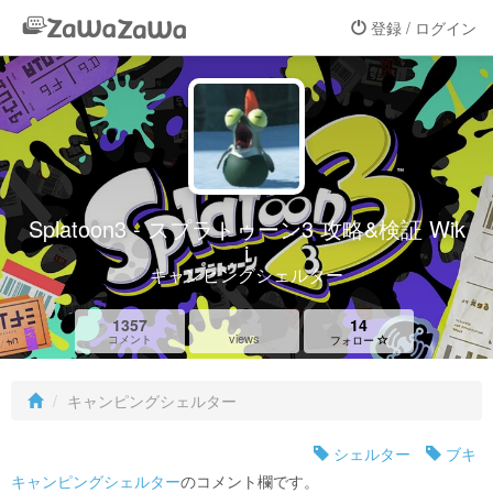
登録 / ログイン
Splatoon3 - スプラトゥーン3 攻略&検証 Wik
i
キャンピングシェルター
1357
14
views
コメント
フォロー
キャンピングシェルター
シェルター
ブキ
キャンピングシェルター
のコメント欄です。