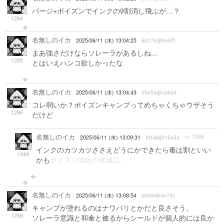
パージ+ポイズンでインクの9割消し飛ぶが…？
1284
名無しのイカ
2025/06/11 (水) 13:04:25
6d176@be9f5
まあ強さだけならソレーラがあるしね…
1285
とはいえハンコ欲しかったな
名無しのイカ
2025/06/11 (水) 13:04:43
09a5a@ca60d
コレ弱いか？ポイズンキャンプってめちゃくちゃウザそう
1286
だけど
名無しのイカ
>> 1286
2025/06/11 (水) 13:09:31
fd1b8@16d3a
インクのカツカツささえどうにかできたら毒は割といい
1289
かも
ポイズン強化の伏線説…
名無しのイカ
2025/06/11 (水) 13:08:54
ddfde@4e74c
キャンプが塗れるのはナワバリとかだと良さそう。
1288
ソレーラ意識と和傘と被るからシールドが個人的には良か