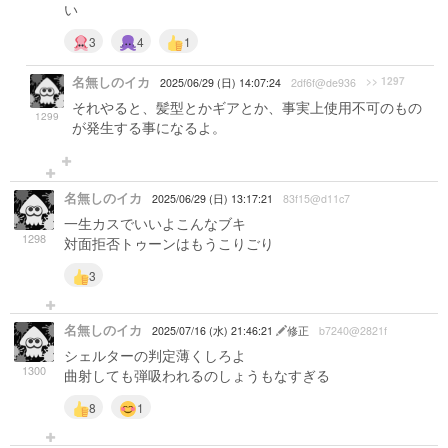
い
3
4
1
名無しのイカ
>> 1297
2025/06/29 (日) 14:07:24
2df6f@de936
それやると、髪型とかギアとか、事実上使用不可のもの
1299
が発生する事になるよ。
名無しのイカ
2025/06/29 (日) 13:17:21
83f15@d11c7
一生カスでいいよこんなブキ
1298
対面拒否トゥーンはもうこりごり
3
名無しのイカ
2025/07/16 (水) 21:46:21
修正
b7240@2821f
シェルターの判定薄くしろよ
1300
曲射しても弾吸われるのしょうもなすぎる
8
1