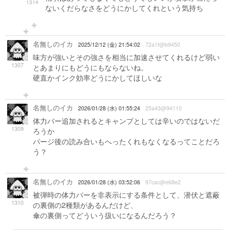
1314
ないくだらなさをどうにかしてくれという気持ち
名無しのイカ
2025/12/12 (金) 21:54:02
72a1f@b9450
味方が強いとその強さを相当に加速させてくれるけど弱い
1307
とあまりにもどうにもならないね。
硬直かインク効率どうにかしてほしいな
名無しのイカ
2026/01/28 (水) 01:55:24
25a43@94110
体力バー追加されるとキャンプとしては辛いのではないだ
1309
ろうか
パージ後の読み合いもへったくれもなくなるってことだろ
う？
名無しのイカ
2026/01/28 (水) 03:52:06
97cac@e68e2
被弾時の体力バーを非表示にする条件として、潜伏と遮蔽
1310
の裏側の2種類があるんだけど、
傘の裏側ってどういう扱いになるんだろう？