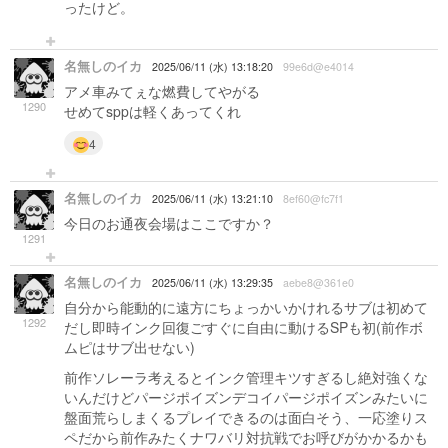
ったけど。
名無しのイカ
2025/06/11 (水) 13:18:20
99e6d@e4014
アメ車みてぇな燃費してやがる
1290
せめてsppは軽くあってくれ
4
名無しのイカ
2025/06/11 (水) 13:21:10
8ef60@fc7f1
今日のお通夜会場はここですか？
1291
名無しのイカ
2025/06/11 (水) 13:29:35
aebe8@361e0
自分から能動的に遠方にちょっかいかけれるサブは初めて
1292
だし即時インク回復ごすぐに自由に動けるSPも初(前作ボ
ムピはサブ出せない)
前作ソレーラ考えるとインク管理キツすぎるし絶対強くな
いんだけどパージポイズンデコイパージポイズンみたいに
盤面荒らしまくるプレイできるのは面白そう、一応塗りス
ペだから前作みたくナワバリ対抗戦でお呼びがかかるかも