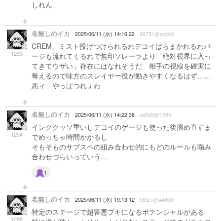
しれん
名無しのイカ
2025/06/11 (水) 14:16:22
99751@edcb6
CREM、ミスト投げつけられるわデコイばらまかれるわパ
1293
ージも流れてくるわで無印ソレーラより「絶対視界に入っ
てきてウザい」存在にはなれそうだ 相手の視線を確実に
奪えるので味方のスレイヤー役が動きやすくなるはず……
悪ィ やっぱつれぇわ
名無しのイカ
2025/06/11 (水) 14:22:38
ca5d5@1ff99
インククッソ重いしデコイのゲージも使った後溜め直すま
1294
でめっちゃ時間かかるし
そもそものサブスペの組み合わせ的にもどのルールも噛み
合わせづらいっていう…
1
名無しのイカ
2025/06/11 (水) 19:13:12
58f27@a4d08
特定のステージで超害悪ブキになるポテンシャルがある
1295