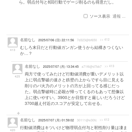
ら。弱点付与と8回行動でゲージ削るのも得意だし。
ソース表示
通報 ...
名前なし
>> 412
2025/07/06 (日) 22:11:56
7d323@bf650
むしろ末日だと行動値ガンガン使うから結構きつくない
413
か…？
名前なし
>> 413
2025/07/07 (月) 13:34:45
a71f6@d7bb7
両方で使ってみたけど行動値消費が重いデメリット以
425
上に弱点撃破の速さと鉄壁の上からですら目に見える
削りのバ火力のメリットの方が上回ってる感じだっ
た。弱点撃破時に必殺が帰ってくるのもあって想像以
上に使いやすい。3900とか目指すと厳しいだろうけど
3700越え付近のスコアが安定して出せる。
名前なし
>> 412
2025/07/07 (月) 01:59:02
30111@e30fc
行動値消費はキツいけど物理弱点付与と靭性削り量は凄ま
420