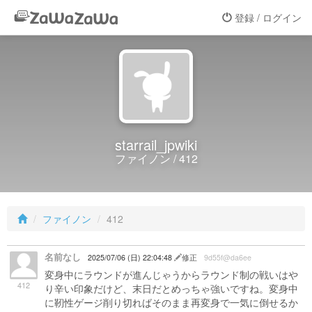
登録 / ログイン
starrail_jpwiki
ファイノン / 412
ファイノン
412
名前なし
2025/07/06 (日) 22:04:48
修正
9d55f@da6ee
変身中にラウンドが進んじゃうからラウンド制の戦いはや
412
り辛い印象だけど、末日だとめっちゃ強いですね。変身中
に靭性ゲージ削り切ればそのまま再変身で一気に倒せるか