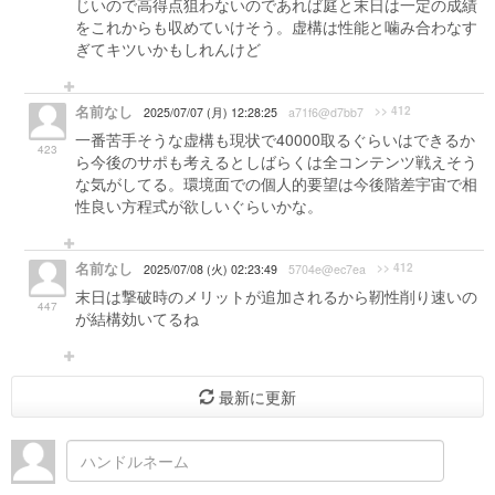
じいので高得点狙わないのであれば庭と末日は一定の成績
をこれからも収めていけそう。虚構は性能と噛み合わなす
ぎてキツいかもしれんけど
名前なし
>> 412
2025/07/07 (月) 12:28:25
a71f6@d7bb7
一番苦手そうな虚構も現状で40000取るぐらいはできるか
423
ら今後のサポも考えるとしばらくは全コンテンツ戦えそう
な気がしてる。環境面での個人的要望は今後階差宇宙で相
性良い方程式が欲しいぐらいかな。
名前なし
>> 412
2025/07/08 (火) 02:23:49
5704e@ec7ea
末日は撃破時のメリットが追加されるから靭性削り速いの
447
が結構効いてるね
最新に更新