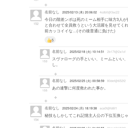
名前なし
2025/02/13 (木) 20:06:02
4cdb0@3ac22
今日の階差ンポは死のミーム相手に味方3人が
152
と合わせて全員救うという大活躍を見せてく
前カッコイイな…(その後普通に負けた)
5
名前なし
2025/02/18 (火) 10:14:51
2b17f@2a1cf
スヴァローグの手といい、ミームといい、
153
し。
名前なし
2025/02/25 (火) 00:58:59
80def@652f2
あの連撃に何度救われた事か。
155
名前なし
2025/02/24 (月) 18:19:38
aca0f@fd6f1
秘技もしかしてこれ記憶主人公の下位互換じ
154