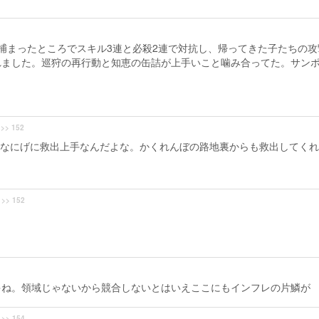
捕まったところでスキル3連と必殺2連で対抗し、帰ってきた子たちの攻
れました。巡狩の再行動と知恵の缶詰が上手いこと噛み合ってた。サン
>> 152
なにげに救出上手なんだよな。かくれんぼの路地裏からも救出してくれ
>> 152
ゃね。領域じゃないから競合しないとはいえここにもインフレの片鱗が
>> 154