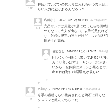
持続パでルアンの代わりに入れるやつ素人目
142
らい火力に差があるんだろう？
名前なし
2024/10/22 (火) 10:15:26
477e8@c0b2e
完凸サンポは風化が5層になったら毎回戦
144
ツくなって火力が出ない。以降蛇足だけど
な。対精鋭限定の強さだけど、ルカはSP
用適性が高め。
名前なし
2024/10/29 (火) 13:00:23
89814@
PTメンバー欄にも書いてあるけどル
145
カより良いはずよ サンポは開示さ
いから 全体的にスワンが居るとサ
出来れば敵に物理弱点が欲しい
名前なし
2024/11/11 (月) 17:04:33
1d5aa@d36d2
今季の虚構くらい接待されると流石に輝くな
146
クスワンと組んでもらった