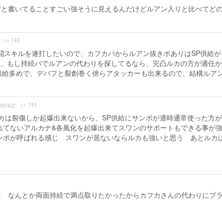
だと書いてることすごい強そうに見えるんだけどルアン入りと比べてど
>> 142
闘スキルを連打したいので、カフカパからルアン抜きポありはSP供給が
、もし持続パでルアンの代わりを探してるなら、完凸ルカの方が適任か
供給多めで、デバフと裂創巻く傍らアタッカーも出来るので、結構ルア
>> 144
824c2
カは裂傷しか起爆出来ないから、SP供給にサンポが適時通常使った方
れてないアルカナ&各風化を起爆出来てスワンのサポートもできる事が
ンポが呼ばれる感じ スワンが居ないならルカも強いと思う あとルカ
ー なんとか両面持続で満点取りたかったからカフカさんの代わりにブ