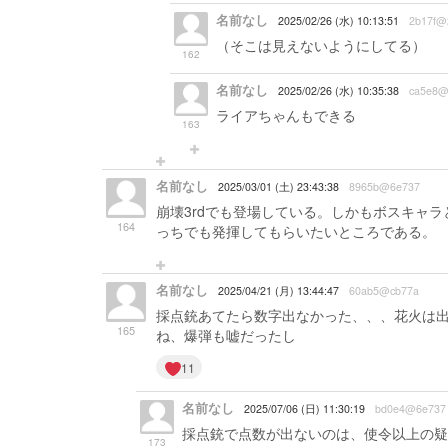
名前なし
2025/02/26 (水) 10:13:51
2b17f@
（そこは見えないようにしてる）
162
名前なし
2025/02/26 (水) 10:35:38
ca5e8@
ライアちゃんもできる
163
名前なし
2025/03/01 (土) 23:43:38
8965b@6e737
崩壊3rdでも登場している。しかもボスキャ
164
っちでも発揮してもらいたいところである。
名前なし
2025/04/21 (月) 13:44:47
60ab5@cb77a
採点銃あてたら数字出なかった、、、花火は
165
ね、爆弾も嘘だったし
11
名前なし
2025/07/06 (日) 11:30:19
bd0e4@6e737
採点銃で点数が出ないのは、使令以上の疑
173