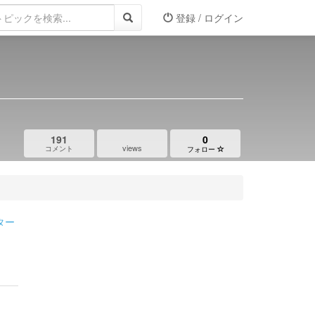
登録 / ログイン
191
0
views
コメント
フォロー
ター