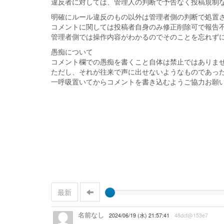
違反者に対しては、管理人の判断で予告なく投稿規制
明確にルール違反のもの以外は管理者側の判断で処置
コメントに関しては投稿者自身のみ修正削除可で報告
管理者側では操作内容がわかるのでそのことを忘れず
愚痴について
コメント欄での愚痴を書くこと自体は禁止ではありま
ただし、それが往来で声に出せないようなものであっ
一呼吸置いてからコメントを書き込むようご協力お願
最新
名前なし
2024/06/19 (水) 21:57:41
48dcf@153e7