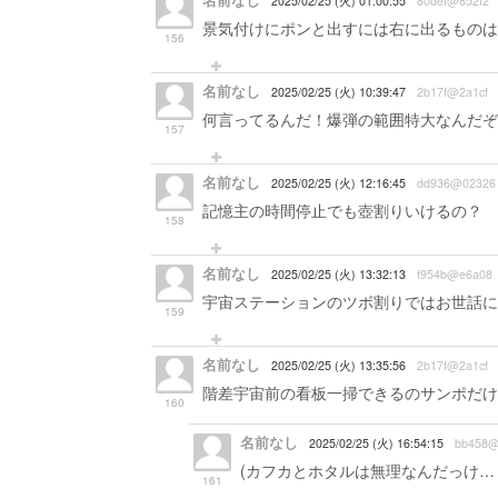
名前なし
2025/02/25 (火) 01:00:55
80def@652f2
景気付けにポンと出すには右に出るものは
156
名前なし
2025/02/25 (火) 10:39:47
2b17f@2a1cf
何言ってるんだ！爆弾の範囲特大なんだぞ
157
名前なし
2025/02/25 (火) 12:16:45
dd936@02326
記憶主の時間停止でも壺割りいけるの？
158
名前なし
2025/02/25 (火) 13:32:13
f954b@e6a08
宇宙ステーションのツボ割りではお世話に
159
名前なし
2025/02/25 (火) 13:35:56
2b17f@2a1cf
階差宇宙前の看板一掃できるのサンポだけ
160
名前なし
2025/02/25 (火) 16:54:15
bb458@
(カフカとホタルは無理なんだっけ…
161