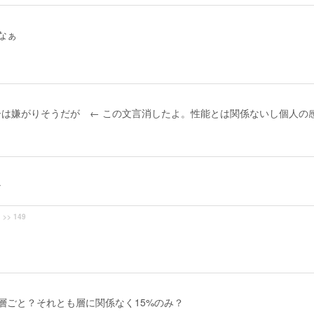
なぁ
は嫌がりそうだが ← この文言消したよ。性能とは関係ないし個人の
な
>> 149
層ごと？それとも層に関係なく15%のみ？