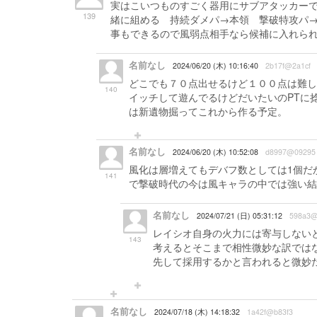
実はこいつものすごく器用にサブアタッカー
139
緒に組める 持続ダメパ→本領 撃破特攻パ
事もできるので風弱点相手なら候補に入れら
名前なし
2024/06/20 (木) 10:16:40
2b17f@2a1cf
どこでも７０点出せるけど１００点は難し
140
イッチして遊んでるけどだいたいのPTに
は新遺物掘ってこれから作る予定。
名前なし
2024/06/20 (木) 10:52:08
d8997@09295
風化は層増えてもデバフ数としては1個だ
141
で撃破時代の今は風キャラの中では強い結
名前なし
2024/07/21 (日) 05:31:12
598a3@
レイシオ自身の火力には寄与しない
143
考えるとそこまで相性微妙な訳では
先して採用するかと言われると微妙だが
名前なし
2024/07/18 (木) 14:18:32
1a42f@b83f3