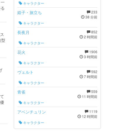
と一
キャラクター
盛る
姫子・旅立ち
233
38 分前
キャラクター
長夜月
852
ス
2 時間前
破型
キャラクター
花火
1906
3 時間前
キャラクター
げ
ヴェルト
592
7 時間前
キャラクター
青雀
559
って
11 時間前
あ優
キャラクター
アベンチュリン
1119
12 時間前
キャラクター