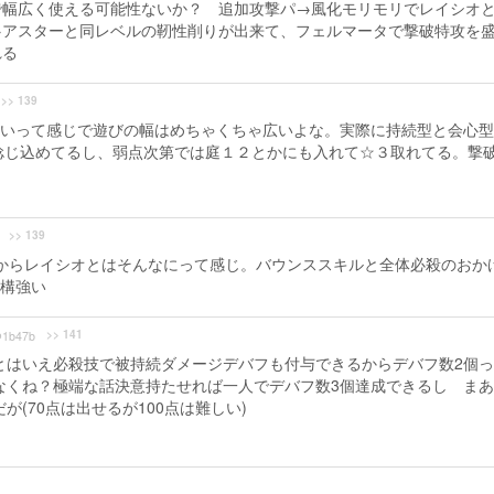
で幅広く使える可能性ないか？ 追加攻撃パ→風化モリモリでレイシオ
→アスターと同レベルの靭性削りが出来て、フェルマータで撃破特攻を
れる
>> 139
いって感じで遊びの幅はめちゃくちゃ広いよな。実際に持続型と会心型
捻じ込めてるし、弱点次第では庭１２とかにも入れて☆３取れてる。撃
>> 139
からレイシオとはそんなにって感じ。バウンススキルと全体必殺のおか
構強い
>> 141
1b47b
とはいえ必殺技で被持続ダメージデバフも付与できるからデバフ数2個
なくね？極端な話決意持たせれば一人でデバフ数3個達成できるし ま
(70点は出せるが100点は難しい)