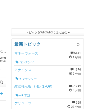
トピックをWIKIWIKIに埋め込む
最新トピック
なし
マネーウォーズ
5441
1 秒前
25:58
22:04
コンテンツ
...
アナイクス
1676
2 分前
キャラクター
雑談掲示板(ネタバレOK)
51249
8 分前
wiki常設
ケリュドラ
925
27 分前