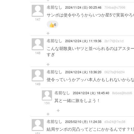
名前なし
2024/11/24 (日) 00:25:46
704ba@c7996
サンポは使令やろうからいつか星5で実装やろ
147
6
名前なし
2024/12/24 (火) 11:19:36
2b17f@2a1cf
こんな胡散臭いヤツと並べられるのはアスター
148
すぎ
名前なし
2024/12/24 (火) 13:36:20
0627b@9d2f4
使令っていうかアッハ本人かもしれないから
149
名前なし
2024/12/24 (火) 18:45:40
8ebee@bcbf6
其と一緒に旅をしよう！
150
名前なし
2025/02/10 (月) 11:24:33
d3a24@7ec38
結局サンポの完凸ってどこにかかるんです？1
151