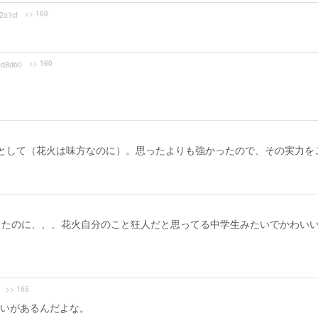
>> 160
2a1cf
>> 160
d8db0
ラとして（花火は味方なのに）。思ったよりも強かったので、その実力を
出たのに、、、花火自分のこと狂人だと思ってる中学生みたいでかわい
>> 165
いがあるんだよな。