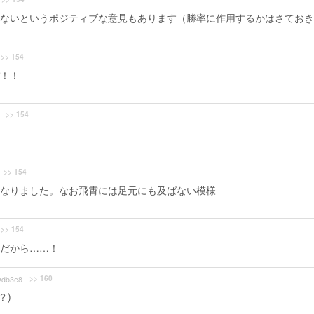
ないというポジティブな意見もあります（勝率に作用するかはさておき
>> 154
！！
>> 154
>> 154
なりました。なお飛霄には足元にも及ばない模様
>> 154
だから……！
>> 160
db3e8
？)