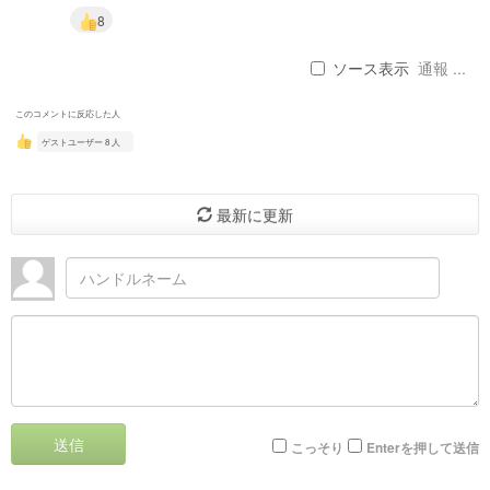
8
ソース表示
通報 ...
このコメントに反応した人
ゲストユーザー 8 人
最新に更新
送信
こっそり
Enterを押して送信