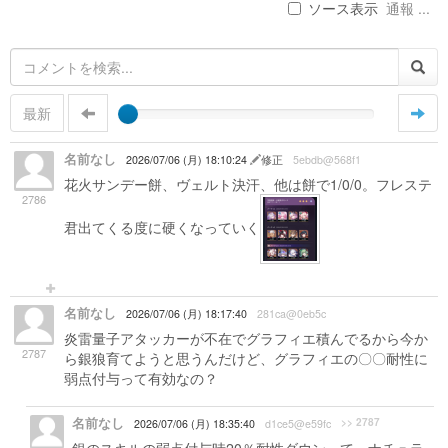
ソース表示
通報 ...
最新
名前なし
2026/07/06 (月) 18:10:24
修正
5ebdb@568f1
花火サンデー餅、ヴェルト決汗、他は餅で1/0/0。フレステ
2786
君出てくる度に硬くなっていく
名前なし
2026/07/06 (月) 18:17:40
281ca@0eb5c
炎雷量子アタッカーが不在でグラフィエ積んでるから今か
2787
ら銀狼育てようと思うんだけど、グラフィエの〇〇耐性に
弱点付与って有効なの？
名前なし
>> 2787
2026/07/06 (月) 18:35:40
d1ce5@e59fc