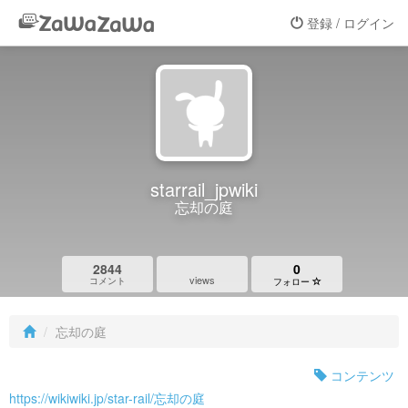
登録 / ログイン
starrail_jpwiki
忘却の庭
2844
0
views
コメント
フォロー
忘却の庭
コンテンツ
https://wikiwiki.jp/star-rail/忘却の庭