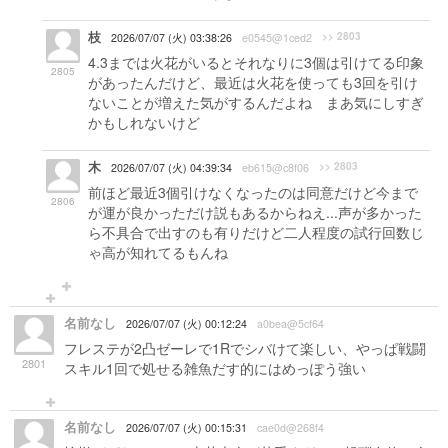
枝
>> 2803
2026/07/07 (火) 03:38:26
e0545@1ced2
4.3までは火花がいるとそれなりに3個は引けてる印象
2805
があったんだけど、最近は火花を使っても3回を引け
ないことが増えた気がするんだよね まあ気にしすぎ
かもしれないけど
木
>> 2803
2026/07/07 (火) 04:39:34
eb615@c8f06
前ほど最近3個引けなくなったのは同意だけど今まで
2806
が運が良かっただけ説もあるからねえ...声が多かった
ら不具合で出すのも有りだけど二人程度の試行回数じ
ゃ高が知れてるもんね
名前なし
2026/07/07 (火) 00:12:24
a0bea@5cf64
フレステが2凸ゼーレで1Rでシバけて楽しい、やっぱ戦闘
2801
スキル1回で処せる雑魚だす的にはめっぽう強い
名前なし
2026/07/07 (火) 00:15:31
cae0d@268f4