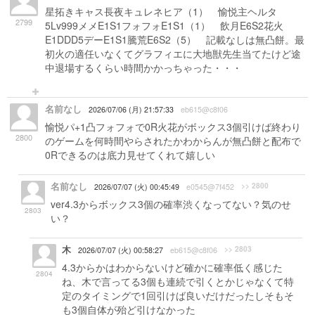
星拓きキャス長夜キュレネヒア（1） 愉悦主ヘルタ
2799
5Lv999メメE1S1フォフォE1S1（1） 飲月E6S2花火
E1DDD5デーE1S1騰荒E6S2（5） 記載なしは無凸餅。最
初火の適任いなくてグラフィエに大地獣先生当てたけど途
中退場するくらい時間かかっちゃった・・・
名前なし
2026/07/06 (月) 21:57:33
eb615@c8f06
愉悦パ+1凸フォフォで0R火花がボックス3個引けば終わり
2800
のゲームを何時間やらされたかわからんが無凸餅と配布で
0Rできるのは底力見せてくれて嬉しい
名前なし
>> 2800
2026/07/07 (火) 00:45:49
e0545@7f452
ver4.3からボックス3個の確率渋くなってない？気のせ
2803
い？
木
>> 2803
2026/07/07 (火) 00:58:27
eb615@c8f06
4.3からかはわからないけど確かに確率低く感じた
2804
ね、木で言ってる3個も連続で引くとかじゃなくて特
定のタイミングで1回引けば良いだけだったしそもそ
も3個自体が殆ど引けなかった