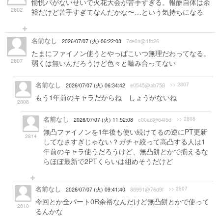
愉悦パがないせいで火花大会が苦手すぎる。報酬自体は余
2802
裕だけど苦手すぎてなんだかな〜…という気持ちになる
名前なし
2026/07/07 (火) 06:22:03
7ce0a@1fb26
たまにファイノン使うとやっぱこいつ無理だわってなる。
2807
弱くは無いんだろうけど色々と嚙み合ってない
名前なし
>> 2807
2026/07/07 (火) 06:34:42
e0545@ab758
もう1年前のキャラだからね しょうがないね
2808
名前なし
>> 2808
2026/07/07 (火) 11:52:08
e00ad@64f5d
無凸ファイノンを1年後も使い続けてるの逆にPT更新
2814
してなさすぎじゃない？ガチャ絞って高凸する人は1
年前のキャラ使うだろうけど、無凸餅とかで揃えるな
らほぼ最新で2PTくらいは組めそうだけど
名前なし
>> 2807
2026/07/07 (火) 09:41:40
88991@76d9f
今回とか全パート0R余裕なんだけど無凸餅とかで使って
2810
るんかな