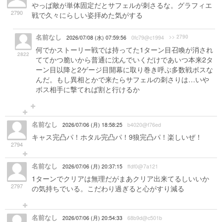
やっぱ敵が単体固定だとサフェルが刺さるな。グラフィエ
2790
戦で久々にらしい姿拝めた気がする
名前なし
>> 2790
2026/07/08 (水) 07:59:56
0fc79@c1994
何でかストーリー戦では持ってた1ターン目召喚が消され
2822
ててかつ脆いから普通に沈んでいくだけであいつ本来2タ
ーン目以降と2ゲージ目開幕に取り巻き呼ぶ多数戦ボスな
んだ。もし異相とかで来たらサフェルの刺さりは…いや
ボス相手に撃てれば割と行けるか
名前なし
2026/07/06 (月) 18:58:25
b4020@f76ed
キャス完凸パ！ホタル完凸パ！9狼完凸パ！楽しいぜ！
2794
名前なし
2026/07/06 (月) 20:37:15
ffdf0@7a121
1ターンでクリアは無理だがまあクリア出来てるしいいか
2797
の気持ちでいる。こだわり過ぎると心がすり減る
名前なし
2026/07/06 (月) 20:54:33
68b9d@c501b