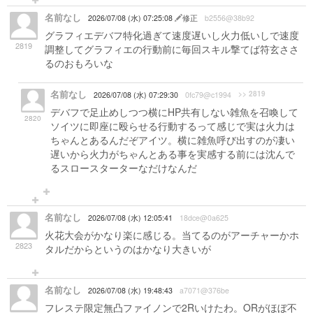
名前なし
2026/07/08 (水) 07:25:08
修正
b2556@38b92
グラフィエデバフ特化過ぎて速度遅いし火力低いしで速度
2819
調整してグラフィエの行動前に毎回スキル撃てば符玄ささ
るのおもろいな
名前なし
>> 2819
2026/07/08 (水) 07:29:30
0fc79@c1994
デバフで足止めしつつ横にHP共有しない雑魚を召喚して
2820
ソイツに即座に殴らせる行動するって感じで実は火力は
ちゃんとあるんだぞアイツ。横に雑魚呼び出すのが凄い
遅いから火力がちゃんとある事を実感する前には沈んで
るスロースターターなだけなんだ
名前なし
2026/07/08 (水) 12:05:41
18dce@0a625
火花大会がかなり楽に感じる。当てるのがアーチャーかホ
2823
タルだからというのはかなり大きいが
名前なし
2026/07/08 (水) 19:48:43
a7071@376be
フレステ限定無凸ファイノンで2Rいけたわ。ORがほぼ不