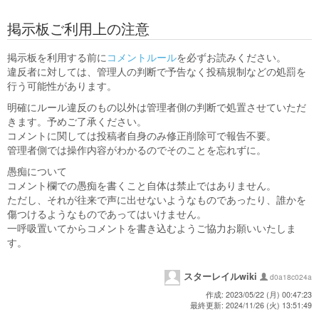
掲示板ご利用上の注意
掲示板を利用する前に
コメントルール
を必ずお読みください。
違反者に対しては、管理人の判断で予告なく投稿規制などの処罰を
行う可能性があります。
明確にルール違反のもの以外は管理者側の判断で処置させていただ
きます。予めご了承ください。
コメントに関しては投稿者自身のみ修正削除可で報告不要。
管理者側では操作内容がわかるのでそのことを忘れずに。
愚痴について
コメント欄での愚痴を書くこと自体は禁止ではありません。
ただし、それが往来で声に出せないようなものであったり、誰かを
傷つけるようなものであってはいけません。
一呼吸置いてからコメントを書き込むようご協力お願いいたしま
す。
スターレイルwiki
d0a18c024a
作成: 2023/05/22 (月) 00:47:23
最終更新: 2024/11/26 (火) 13:51:49