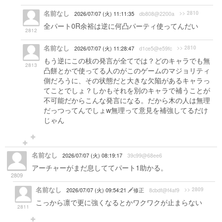
名前なし
>> 2810
2026/07/07 (火) 11:11:35
db808@2200a
全パート0R余裕は逆に何凸パーティ使ってんだい
2812
名前なし
>> 2810
2026/07/07 (火) 11:28:47
d1ce5@e59fc
もう逆にこの枝の発言が全てでは？どのキャラでも無
2813
凸餅とかで使ってる人のがこのゲームのマジョリティ
側だろうに、その状態だと大きな欠陥があるキャラっ
てことでしょ？しかもそれを別のキャラで補うことが
不可能だからこんな発言になる。だから木の人は無理
だっつってんでしょw無理って意見を補強してるだけ
じゃん
名前なし
2026/07/07 (火) 08:19:17
39c99@68ee6
アーチャーがまだ息しててパート1助かる。
2809
名前なし
>> 2809
2026/07/07 (火) 09:54:21
修正
8cbdf@f4af9
こっから凛で更に強くなるとかワクワクが止まらない
2811