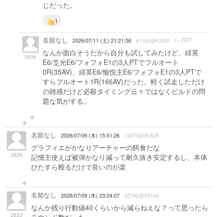
じだった。
1
名前なし
>> 2827
2026/07/11 (土) 21:21:56
411b2@b343f
なんか面白そうだから自分も試してみたけど、緋英
2836
E6/爻光E6/フォフォE1の3人PTでフルオート
0R(35AV)、緋英E6/愉悦主E6/フォフォE1の3人PTで
すらフルオート1R(166AV)だった。軽く試走しただけ
の雑感だけど必殺タイミング云々ではなくビルドの問
題な気がする。
名前なし
2026/07/09 (木) 15:51:26
74975@81839
グラフィエがかなりアーチャーの餌食だな
2829
記憶主使えば被弾かなり減って耐久抜き安定するし、本体
ひたすら殴るだけで良いのが楽
名前なし
2026/07/09 (木) 23:24:07
32762@931e5
なんか残り行動値40くらいから減らねえな？って思ったら
2833