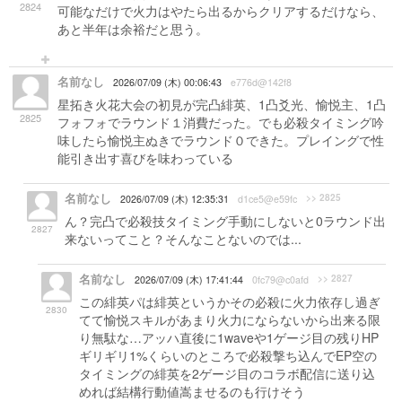
2824
可能なだけで火力はやたら出るからクリアするだけなら、
あと半年は余裕だと思う。
名前なし
2026/07/09 (木) 00:06:43
e776d@142f8
星拓き火花大会の初見が完凸緋英、1凸爻光、愉悦主、1凸
2825
フォフォでラウンド１消費だった。でも必殺タイミング吟
味したら愉悦主ぬきでラウンド０できた。プレイングで性
能引き出す喜びを味わっている
名前なし
>> 2825
2026/07/09 (木) 12:35:31
d1ce5@e59fc
ん？完凸で必殺技タイミング手動にしないと0ラウンド出
2827
来ないってこと？そんなことないのでは...
名前なし
>> 2827
2026/07/09 (木) 17:41:44
0fc79@c0afd
この緋英パは緋英というかその必殺に火力依存し過ぎ
2830
てて愉悦スキルがあまり火力にならないから出来る限
り無駄な…アッハ直後に1waveや1ゲージ目の残りHP
ギリギリ1%くらいのところで必殺撃ち込んでEP空の
タイミングの緋英を2ゲージ目のコラボ配信に送り込
めれば結構行動値嵩ませるのも行けそう