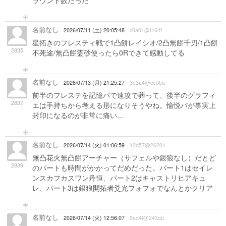
ラウンド数だった
名前なし
2026/07/11 (土) 20:05:48
c0a01@f164f
星拓きのフレスティ戦で1凸餅レイシオ/2凸無餅千刃/1凸餅
2835
不死途/無凸餅霊砂使ったら0Rできて感動してる
名前なし
2026/07/13 (月) 21:25:27
3e3a4@cedba
前半のフレステを記憶パで速攻で葬って、後半のグラフィ
2837
エは手持ちから考える形になりそうやね。愉悦パが事実上
封印になるのが非常に痛い...
名前なし
2026/07/14 (火) 01:06:59
42d57@26201
無凸花火無凸餅アーチャー（サフェルや銀狼なし）だとど
2839
のパートも時間がかかってだめだった。パート1はセイレ
ンスカフカスワン丹恒、パート2はキャストリヒアキュ
レ、パート3は銀狼開拓者爻光フォフォでなんとかクリア
名前なし
2026/07/14 (火) 12:56:07
9ad4f@243ab