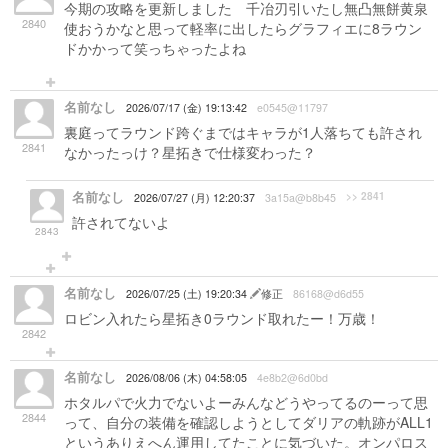
今期の攻略を更新しました 千冶刃引いたし無凸無餅黄泉
2840
使おうかなと思って軽率に出したらグラフィエに8ラウン
ドかかって笑っちゃったよね
名前なし
2026/07/17 (金) 19:13:42
e0545@11797
裏庭ってラウンド跨ぐまではキャラが1人落ちても許され
2841
なかったっけ？星拓きで仕様変わった？
名前なし
>> 2841
2026/07/27 (月) 12:20:37
3a15a@b8b45
許されてないよ
2843
名前なし
2026/07/25 (土) 19:20:34
修正
86168@d6d55
ロビン入れたら星拓き0ラウンド取れたー！万歳！
2842
名前なし
2026/08/06 (木) 04:58:05
4e8b2@6d0bd
ホタルパで火力でないよーみんなどうやってるのーって思
2844
って、自分の装備を確認しようとしてダリアの軌跡がALL1
というありえへん運用してたことに気づいた。オンパロス