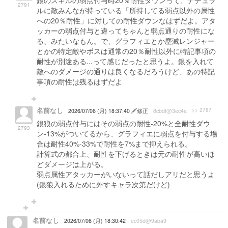
銀のスキルの弱点付与時20％耐性ダウンって、ナチュラ
2791
ルに敵みんなが持っている「所持してる弱点以外の属性
への20％耐性」に対しての耐性ダウンなはずだよ。アタ
ッカーの弱点付与と違ってちゃんと弱点通りの耐性にな
る、みたいなもん。で、グラフィエとか塵滅レンジャー
とかの特定敵やボスは通常の20％耐性以外に特記事項の
耐性が別途ある...って感じだったと思うよ。銀を入れて
敵へのダメージの通りは良くなるだろうけど、あの特記
事項の耐性は残るはずだよ
名前なし
>> 2787
2026/07/06 (月) 18:37:40
修正
8cbdf@3ec4a
銀狼の弱点付与にはその弱点の耐性-20%と全耐性ダウ
2793
ン-13%がついてるから、グラフィエに弱点を付与する場
合は耐性40%-33%で耐性を7%まで抑えられる。
計算式の都合上、耐性を下げるときは元の耐性が高いほ
どダメージは上がる。
弱点属性アタッカーがいないって話だしアリだと思うよ
(銀狼入れるために外すキャラ次第だけど)
名前なし
2026/07/06 (月) 18:30:42
ec05d@9aba9