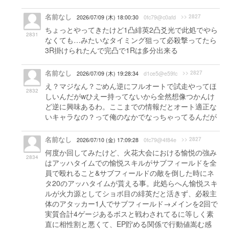
名前なし
>> 2827
2026/07/09 (木) 18:00:30
0fc79@c0afd
ちょっとやってきたけど1凸緋英2凸爻光で此処でやら
2831
なくても…みたいなタイミング狙って必殺撃ってたら
3R掛けられたんで完凸で1Rは多分出来る
名前なし
>> 2827
2026/07/09 (木) 19:28:34
d1ce5@e59fc
え？マジなん？ごめん逆にフルオートで試走やってほ
2832
しいんだがwひえー持ってないから全然想像つかんけ
ど逆に興味あるわ。ここまでの情報だとオート適正な
いキャラなの？って俺のなかでなっちゃってるんだが
名前なし
>> 2827
2026/07/10 (金) 17:09:28
0fc79@4f84e
何度か回してみたけど、火花大会における愉悦の強み
2834
はアッハタイムでの愉悦スキルがサブフィールドを全
員で殴れること&サブフィールドの敵を倒した時にネ
タ20のアッハタイムが貰える事。此処らへん愉悦スキ
ルが火力源としてショボ目の緋英だと活きず、必殺主
体のアタッカー1人でサブフィールド→メインを2回で
実質合計4ゲージあるボスと戦わされてるに等しく素
直に相性割と悪くて、EP貯める関係で行動値嵩む感