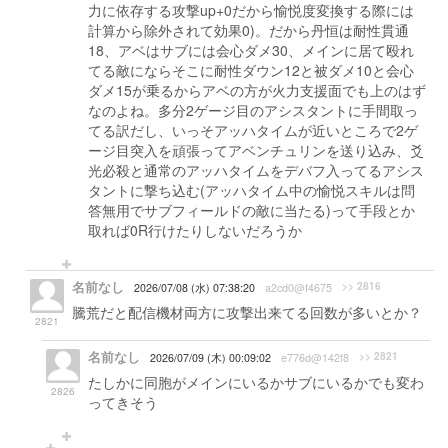
力に依存する攻撃up+0だから愉悦度変換する際には
計算から除外されて効果0)。だから丹恒は耐性貫通
18、アベはサブには会心ダメ30、メインに居て殴れ
てる敵にならそこに耐性ダウン12と被ダメ10と会心
ダメ15が乗るからアベの方が火力支援面でも上のはず
なのよね。多分2ゲージ目のアシスタントに手間取っ
てる訳だし、いっそアッハタイムが近いところで2ゲ
ージ目突入を頑張ってアベンチュリンを送り込み、爻
光必殺と通常のアッハタイムをデバフ入ってるアシス
タントに撃ち込む(アッハタイム中の愉悦スキルは問
答無用でサブフィールドの敵に当たる)って手段とか
取れば0R行けたりしないだろうか
名前なし
>> 2816
2026/07/08 (水) 07:38:20
a2cd0@f4675
騰荒だと配信機材両方に攻撃出来てる回数が多いとか？
2821
名前なし
>> 2821
2026/07/09 (木) 00:09:02
e776d@142f8
たしかに同胞がメインにいるかサブにいるかでも変わ
2826
ってきそう