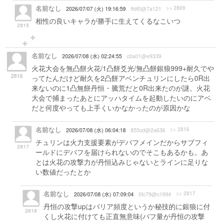
名前なし
>> 2809
2026/07/07 (火) 19:16:59
ffdf0@7a121
相性の良いキャラが勝手に生えてくるなこいつ
2815
名前なし
2026/07/08 (水) 02:24:55
c0a01@e9339
火花大会を無凸餅火花/1凸餅爻光/無凸餅銀狼999+耐久でや
2816
ってたんだけど耐久を2凸餅アベンチュリンにしたら0R出
来ないのに1凸無餅丹恒・騰荒だと0R出来たのが謎。火花
大会で捕まったあとにアッハタイムを起動したいのにアベ
だと何度やっても上手くいかなかったのが原因かな
名前なし
>> 2816
2026/07/08 (水) 06:04:18
855cd@2a636
チュリンは火力支援要素がデバフメインだからサブフィ
2817
ールドにデバフを届けられないのでそこもあるかも。あ
とは火花の攻撃力が丹恒込みじゃないとラインに足りな
い数値だったとか
名前なし
>> 2817
2026/07/08 (水) 07:09:04
0fc79@c1994
丹恒の攻撃upはバリア頻度というか秘技的に銀狼に付
2818
くし火花に付けても正直無意味(バフ量が丹恒の攻撃