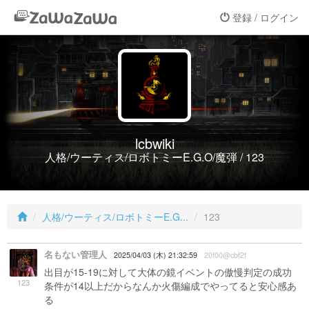
登録 / ログイン
lcbwiki
人格/ウーティス/ロボトミーE.G.O/魔弾 / 123
人格/ウーティス/ロボトミーE.G...
123
名もない管理人
2025/04/03 (木) 21:32:59
20f00@cbf2f
出目が15-19に対して大体の鏡イベントの傲慢判定の成功
123
条件が14以上だからなんか火傷編成でやってると安心感あ
る