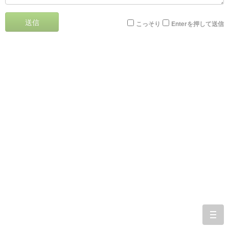
送信
こっそり
Enterを押して送信
togg