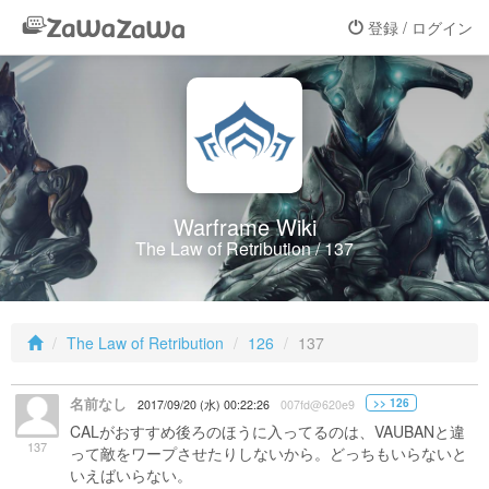
登録 / ログイン
Warframe Wiki
The Law of Retribution / 137
The Law of Retribution
126
137
名前なし
>> 126
2017/09/20 (水) 00:22:26
007fd@620e9
CALがおすすめ後ろのほうに入ってるのは、VAUBANと違
137
って敵をワープさせたりしないから。どっちもいらないと
いえばいらない。