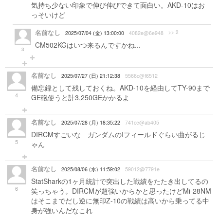
気持ち少ない印象で伸び伸びできて面白い。AKD-10はお
っそいけど
名前なし
>> 2
2025/07/04 (金) 13:00:00
4082e@6e948
CM502KGはいつ来るんですかね...
3
名前なし
2025/07/27 (日) 21:12:38
5566c@f6512
備忘録として残しておくね。AKD-10を経由してTY-90まで
4
GE砲使うと計3,250GEかかるよ
名前なし
2025/07/28 (月) 18:35:22
741ce@ab405
DIRCMすごいな ガンダムのIフィールドぐらい曲がるじ
5
ゃん
名前なし
2025/08/06 (水) 11:59:02
59012@7791e
StatSharkの1ヶ月統計で突出した戦績をたたき出してるの
6
笑っちゃう。DIRCMが超強いからかと思ったけどMi-28NM
はそこまでだし逆に無印Z-10の戦績は高いから乗ってる中
身が強いんだなこれ