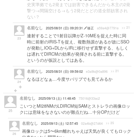
史実準拠でも2発までは妨害できるんだから木主の2発
撃つ→間隔空ける→もう2発だとどの道全部妨害され
ない？
名前なし
>> 21
2025/08/31 (日) 09:20:31
修正
a59a4@7791e
連射することで1射目以降がZ-10MEを捉えた時に同
23
時に前射のIRIS-Tを捉え、複数熱源があるが故にSSO
が発動しIOG+DLからIRに移行せず直撃する、もしく
は遅れてDIRCMの効果が発揮される前に直撃する。
というのが仮説としてはある。
名前なし
>> 21
2025/08/31 (日) 09:59:02
e3a9b@0a896
なるほどなぁ…今度サバリプでも見てみるか
24
名前なし
2025/09/13 (土) 11:48:45
75016@33ac2
こいつとMI28NMのLDIRCM短SAMとストレラの画像ロッ
25
クには意味をなさないのが難点だね…十分OPだけど
名前なし
>> 25
2025/09/13 (土) 12:57:45
02a4b@27d64
画像ロックは5〜6km離れちゃえば天気が良くてもロック
26