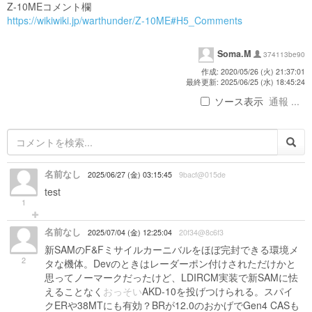
Z-10MEコメント欄
https://wikiwiki.jp/warthunder/Z-10ME#H5_Comments
Soma.M
374113be90
作成: 2020/05/26 (火) 21:37:01
最終更新: 2025/06/25 (水) 18:45:24
ソース表示
通報 ...
名前なし
2025/06/27 (金) 03:15:45
9bacf@015de
test
1
名前なし
2025/07/04 (金) 12:25:04
20f34@8c6f3
新SAMのF&Fミサイルカーニバルをほぼ完封できる環境メ
2
タな機体。Devのときはレーダーポン付けされただけかと
思ってノーマークだったけど、LDIRCM実装で新SAMに怯
えることなく
おっそい
AKD-10を投げつけられる。スパイ
クERや38MTにも有効？BRが12.0のおかげでGen4 CASも