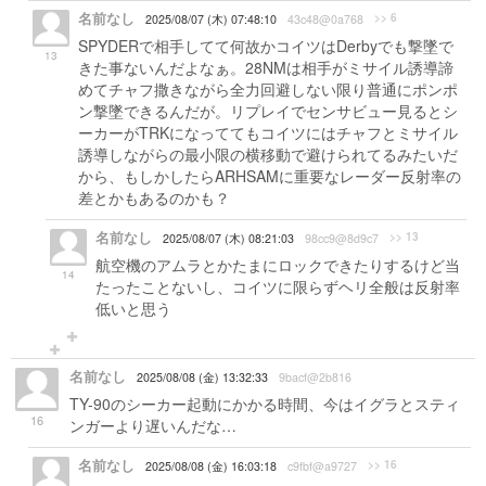
名前なし
>> 6
2025/08/07 (木) 07:48:10
43c48@0a768
SPYDERで相手してて何故かコイツはDerbyでも撃墜で
13
きた事ないんだよなぁ。28NMは相手がミサイル誘導諦
めてチャフ撒きながら全力回避しない限り普通にポンポ
ン撃墜できるんだが。リプレイでセンサビュー見るとシ
ーカーがTRKになっててもコイツにはチャフとミサイル
誘導しながらの最小限の横移動で避けられてるみたいだ
から、もしかしたらARHSAMに重要なレーダー反射率の
差とかもあるのかも？
名前なし
>> 13
2025/08/07 (木) 08:21:03
98cc9@8d9c7
航空機のアムラとかたまにロックできたりするけど当
14
たったことないし、コイツに限らずヘリ全般は反射率
低いと思う
名前なし
2025/08/08 (金) 13:32:33
9bacf@2b816
TY-90のシーカー起動にかかる時間、今はイグラとスティ
16
ンガーより遅いんだな…
名前なし
>> 16
2025/08/08 (金) 16:03:18
c9fbf@a9727