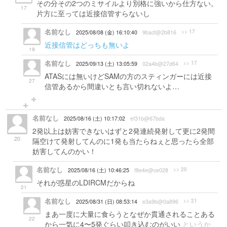
その分その2つのミサイルより別格に強いから仕方ない。
17
片方に至っては近接信管すらないし
名前なし
>> 17
2025/08/08 (金) 16:10:40
9bacf@2b816
近接信管はどっちも無いよ
19
名前なし
>> 17
2025/09/13 (土) 13:05:59
02a4b@27d64
ATASには無いけどSAMの方のスティンガーには近接
27
信管あるから間違いとも言い切れないよ…
名前なし
2025/08/16 (土) 10:17:02
ef31b@67bda
2発以上は妨害できないはずと2発連続発射して更に2発間
20
隔空けて発射してんのに1発も当たらねぇと思ったら全部
妨害してんのかい！
名前なし
>> 20
2025/08/16 (土) 10:46:25
f8e4e@ce028
それが惑星のLDIRCMだからね
21
名前なし
>> 21
2025/08/31 (日) 08:53:14
e3a9b@0a896
まあ一度に大量に食らうとなぜか貫通されることある
22
から一気に4〜5発ぐらい叩き込むのがいい
というか