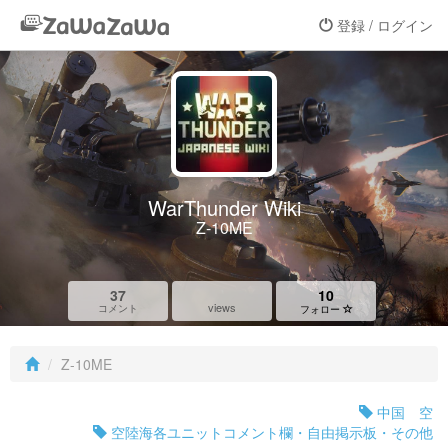
登録 / ログイン
WarThunder Wiki
Z-10ME
37
10
views
コメント
フォロー
Z-10ME
中国 空
空陸海各ユニットコメント欄・自由掲示板・その他