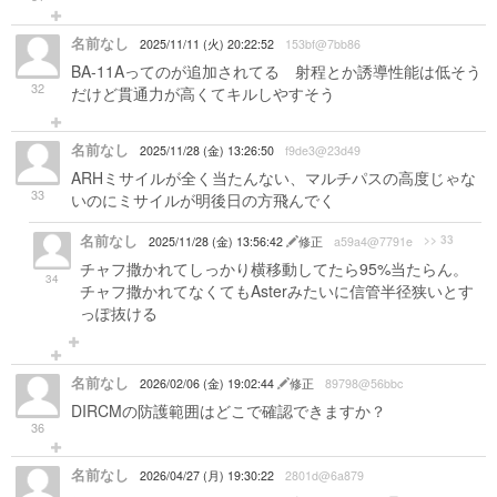
名前なし
2025/11/11 (火) 20:22:52
153bf@7bb86
BA-11Aってのが追加されてる 射程とか誘導性能は低そう
32
だけど貫通力が高くてキルしやすそう
名前なし
2025/11/28 (金) 13:26:50
f9de3@23d49
ARHミサイルが全く当たんない、マルチパスの高度じゃな
33
いのにミサイルが明後日の方飛んでく
名前なし
>> 33
2025/11/28 (金) 13:56:42
修正
a59a4@7791e
チャフ撒かれてしっかり横移動してたら95%当たらん。
34
チャフ撒かれてなくてもAsterみたいに信管半径狭いとす
っぽ抜ける
名前なし
2026/02/06 (金) 19:02:44
修正
89798@56bbc
DIRCMの防護範囲はどこで確認できますか？
36
名前なし
2026/04/27 (月) 19:30:22
2801d@6a879