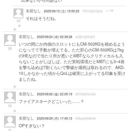
出来ないから問題ない
名前なし
>> 26
2025/09/13 (土) 13:50:23
75016@33ac2
それはそうだね。
28
名前なし
2025/09/24 (水) 02:39:28
ad961@8c6f3
いつの間にか内側のスロットにもCM-502KGを積めるよう
29
になってて手数が増えてる。ただ肝心のCM-502KGは7kg
のHEなので当たり所が悪いとMBTならクリティカルも入
らないことがしばしば。ただ実戦環境だとMBTにも3~4発
を撃ち込めば7割くらいで撃破か瀕死は取れるので、AKD-
10しかなかった頃からQoLは確実に上がってる印象を受け
ましたね。
名前なし
2025/09/26 (金) 22:05:19
28768@0ce3d
ファイアスネークどこいった……？
30
名前なし
2025/09/29 (月) 17:45:13
938ac@68048
OPすぎない？
31