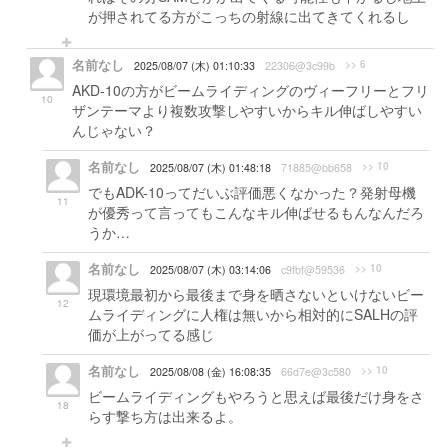
が押されてる方がこっちの射線に出てきてくれるし
名前なし
>> 6
2025/08/07 (木) 01:10:33
22306@3c99b
AKD-10の方がビームライディングのヴィーフリーとフリ
10
ザンテーマより複数攻撃しやすいからキル伸ばしやすい
んじゃない？
名前なし
>> 10
2025/08/07 (木) 01:48:18
71885@bb658
でもADK-10ってだいぶ評価悪くなかった？発射母機
11
が優秀って言ってもこんなキル伸ばせるもんなんだろ
うか…
名前なし
>> 10
2025/08/07 (木) 03:14:06
c9fbf@59536
現環境最初から最後まで身を晒さないといけないビー
12
ムライディングに人権は無いから相対的にSALHの評
価が上がってる感じ
名前なし
>> 10
2025/08/08 (金) 16:08:35
66d7e@3c580
ビームライディングもやろうと思えば最後だけ身をさ
18
らす撃ち方は出来るよ。