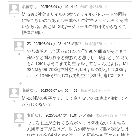
名前なし
>> 6
2025/08/06 (水) 19:14:49
66d7e@38189
MI-28は対空ミサイルと対地ミサイルがトレードで同時
7
に持てないのもあるし中華ヘリの対空ミサイルそくそ強
いからね。あとMI-28はモジュールの詳細化がきなくて
被弾に弱い。
木
>> 7
2025/08/06 (水) 23:14:26
修正
1cb12@7791e
でも体感として現状の12.0でTY-90の価値がそこまで
8
高いかと問われると微妙だと思うし、統計として見て
もZ-10MEはそこまで対空キルしてないんだよね。Mi-
28NMが96,703戦で対空16,424キルの対地117,885キ
ル、Z-10MEが79,170戦で対空21,392対地132,182。
名前なし
>> 6
2025/08/07 (木) 00:11:33
9bacf@2b816
Mi-28NMの数字がそこまで良くないのは地上が崩れてる
9
からじゃない？
名前なし
>> 9
2025/08/07 (木) 15:04:07
修正
35dfa@7791e
むしろ地上が崩れてる方がヘリはKS出ない？もちろ
15
ん勝率は下がるけど。味方の陸が弱くて敵が死ななけ
ればその分SAMとかが出てくる可能性も下がるし地上