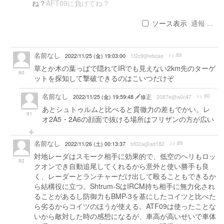
ね？
AFT09に負けてね？
ソース表示
通報 ...
名前なし
>> 89
2022/11/25 (金) 19:03:00
1f2c9@ebcae
草とか木の葉っぱで隠れてIRでも見えない2km先のターゲ
90
ットを探知して撃破できるのはこいつだけぞ
名前なし
>> 90
2022/11/25 (金) 19:59:48
修正
2087e@a0c47
あとシュトゥルムと比べると貫徹力の差もでかい。レ
91
オ2A5・2A6の顔面で抜ける場所はフリザンの方が広い
名前なし
>> 89
2022/11/26 (土) 00:13:37
bf02a@ad182
対地レーダはスモーク相手に効果的で、低空のヘリもロッ
92
クオンでき自動追尾してくれるから意外と使い勝手も良
く、レーダーとランチャーだけ出して殴ることもできるか
ら結構役に立つ。Shtrum-SはIRCM持ち相手に無力化され
ることがあるし防御力もBMP-3を基にしたコイツと比べた
ら劣るからコイツのほうが使える。ATF09は使ったことな
いから敵対した時の感想になるが、車高が高いせいで車体