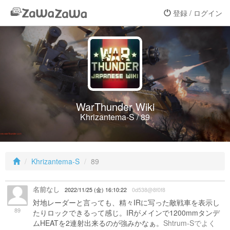
登録 / ログイン
WarThunder Wiki
Khrizantema-S / 89
Khrizantema-S
89
名前なし
2022/11/25 (金) 16:10:22
0d538@8f0f8
対地レーダーと言っても、精々IRに写った敵戦車を表示し
89
たりロックできるって感じ。IRがメインで1200mmタンデ
ムHEATを2連射出来るのが強みかなぁ。
Shtrum-Sでよく