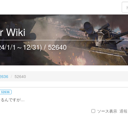
 Wiki
/1～12/31) / 52640
2636
52640
 52636
なるんですが…
ソース表示
通報 .