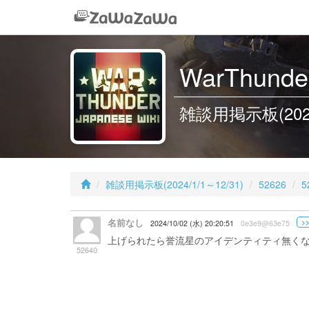
WarThunder
雑談用掲示板(2024/1
雑談用掲示板(2024/1/1～12/31)
52626
5
名前なし
>>
2024/10/02 (水) 20:20:51
0e3e9@63e75
上げられたら誉流星のアイデンティティ無く
52640