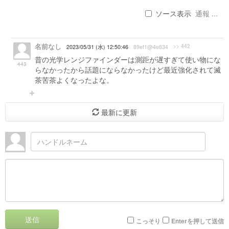
ソース表示
通報 ...
名前なし
>> 442
2023/05/31 (水) 12:50:46
89ef1@4e834
昔の光学レンジファインダーは測距が遅すぎて使い物にな
443
らなかったから話題にならなかったけど最近強化されて滅
茶苦茶よくなったよな。
最新に更新
送信
こっそり
Enterを押して送信