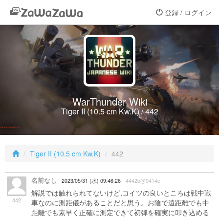
登録 / ログイン
WarThunder Wiki
Tiger II (10.5 cm Kw.K) / 442
Tiger II (10.5 cm Kw.K)
442
名前なし
2023/05/31 (水) 09:46:26
4442b@9414e
解説では触れられてないけど,コイツの良いところは戦中戦
442
車なのに測距儀があることだと思う。お陰で遠距離でも中
距離でも素早く正確に測定できて初弾を確実に叩き込める