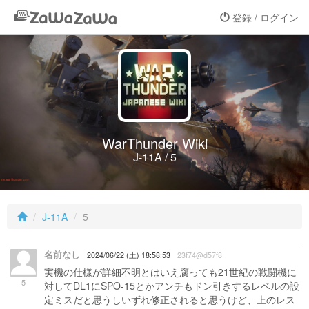
登録 / ログイン
WarThunder Wiki
J-11A / 5
J-11A
5
名前なし
2024/06/22 (土) 18:58:53
23f74@d57f8
実機の仕様が詳細不明とはいえ腐っても21世紀の戦闘機に
5
対してDL1にSPO-15とかアンチもドン引きするレベルの設
定ミスだと思うしいずれ修正されると思うけど、上のレス