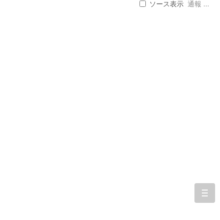
ソース表示
通報 ...
togg
navi