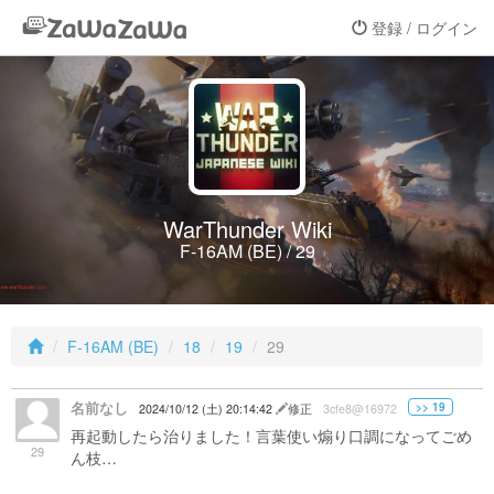
登録 / ログイン
WarThunder Wiki
F-16AM (BE) / 29
F-16AM (BE)
18
19
29
名前なし
>> 19
2024/10/12 (土) 20:14:42
修正
3cfe8@16972
再起動したら治りました！言葉使い煽り口調になってごめ
29
ん枝…