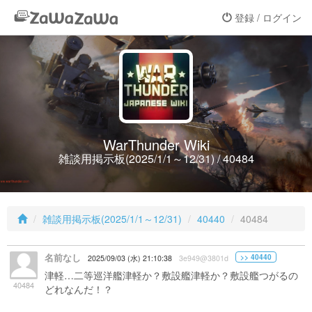
登録 / ログイン
WarThunder Wiki
雑談用掲示板(2025/1/1～12/31) / 40484
雑談用掲示板(2025/1/1～12/31)
40440
40484
名前なし
>> 40440
2025/09/03 (水) 21:10:38
3e949@3801d
津軽…二等巡洋艦津軽か？敷設艦津軽か？敷設艦つがるの
40484
どれなんだ！？