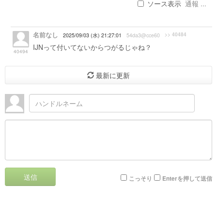
ソース表示
通報 ...
名前なし
>> 40484
2025/09/03 (水) 21:27:01
54da3@cce60
IJNって付いてないからつがるじゃね？
40494
最新に更新
送信
こっそり
Enterを押して送信