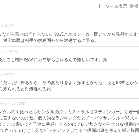
ソース表示
通報 .
>> 52127
取りながら飛べは当たらない。93式とかはシーカー開いてから発射するま
。対空車両は相手の射程圏外から対処するに限る。
>> 52147
4
飛んでも機関砲AAにカモ撃ちされるんで難しいです。笑
>> 52127
にだいたい居るから、そのあたりをよく探すとかかな。あと93式とかシ
ら来られると対処遅れるね
>> 52127
ba737
サンタルのを比べたらサンタルの持つミストラルはスティンガーより若干
に言えないのよね。個人的なランキングだとチャパ＜サンタル＜93式＝
してここに書いてる子達に共通してるのはフレア炊きながら十分な機動を
って言ってるけど十分なピッチアップしてる？投弾の事を考えて緩い旋