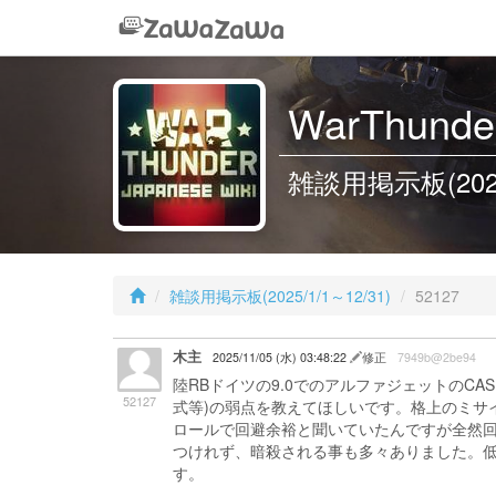
WarThunder
雑談用掲示板(2025/1
雑談用掲示板(2025/1/1～12/31)
52127
木主
2025/11/05 (水) 03:48:22
修正
7949b@2be94
陸RBドイツの9.0でのアルファジェットのCAS
52127
式等)の弱点を教えてほしいです。格上のミサ
ロールで回避余裕と聞いていたんですが全然回
つけれず、暗殺される事も多々ありました。低
す。