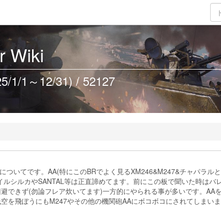
 Wiki
/1～12/31) / 52127
についてです。AA(特にこのBRでよく見るXM246&M247&チャパラルと
イルシルカやSANTAL等は正直諦めてます。前にこの板で聞いた時はバ
避できず(勿論フレア炊いてます)一方的にやられる事が多いです。AA
空を飛ぼうにもM247やその他の機関砲AAにボコボコにされてしまいま