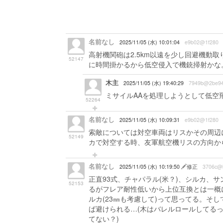
名前なし
2025/11/05 (水) 10:01:04
e9b02@1f280
高射機関砲は2.5km以遠を少し回避機動
52147
に時間掛かるから低空侵入で機銃掃射かな
木主
2025/11/05 (水) 19:40:29
7949b@2be9
ミサイルAAを処理しようとして低空
52264
名前なし
2025/11/05 (水) 10:09:31
e9b02@1f280
索敵については対空車両はリスかその周辺
52149
カで対空する時、友軍航空機リスの方向か
名前なし
2025/11/05 (水) 10:19:50
修正
3706c@
正直93式、チャパラル(米？)、シルカ、
52153
るがフレア耐性低いから上位互換とは一概
ルカ(23㎜も考慮して)って思ってる。そ
ば避けられる…(木はバレルロールしてる
てない？)