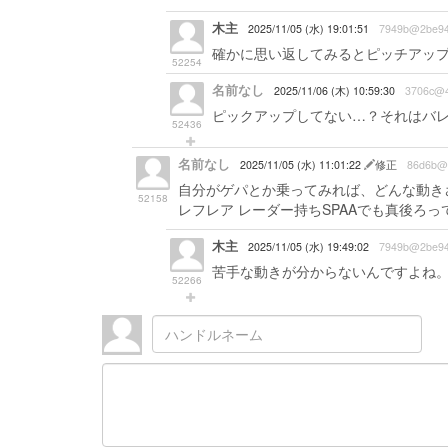
木主
2025/11/05 (水) 19:01:51
7949b@2be9
確かに思い返してみるとピッチアッ
52254
名前なし
2025/11/06 (木) 10:59:30
3706c@
ピックアップしてない…？それはバ
52436
名前なし
2025/11/05 (水) 11:01:22
修正
86d6b@
自分がゲパとか乗ってみれば、どんな動き
52158
レフレア レーダー持ちSPAAでも真後ろ
木主
2025/11/05 (水) 19:49:02
7949b@2be9
苦手な動きが分からないんですよね
52266