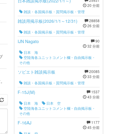
日本雑談掲示板(2022/1/1～)
25931
20 分前
雑談・各国掲示板・質問掲示板・管理
。
雑談用掲示板(2026/1/1～12/31)
28858
26 分前
雑談・各国掲示板・質問掲示板・管理
IJN Nagato
90
32 分前
日本 海
プ
空陸海各ユニットコメント欄・自由掲示板・
その他
ソビエト雑談掲示板
20085
33 分前
す。
雑談・各国掲示板・質問掲示板・管理
F-15J(M)
1537
43 分前
日本 海
日本 空
空陸海各ユニットコメント欄・自由掲示板・
その他
F-16AJ
1177
45 分前
日本 空