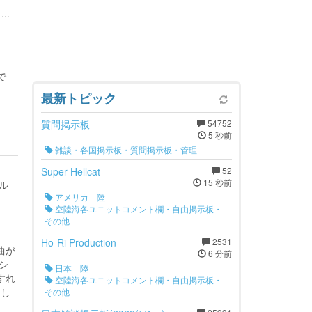
..
で
最新トピック
質問掲示板
54752
5 秒前
雑談・各国掲示板・質問掲示板・管理
Super Hellcat
52
15 秒前
ル
アメリカ 陸
空陸海各ユニットコメント欄・自由掲示板・
その他
Ho-Ri Production
2531
曲が
6 分前
シ
日本 陸
すれ
空陸海各ユニットコメント欄・自由掲示板・
回し
その他