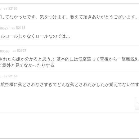
>> 52153
4
プしてなかったです。気をつけます。教えて頂きありがとうございます
>> 52153
46b27
レルロールじゃなくロールなのでは…
>> 52127
600a8
されたら嫌か分かると思うよ 基本的には低空這って背後から一撃離脱&
って意外と見てなかったりする
>> 52158
4
。航空機に落とされなさすぎてどんな落とされたかしたか覚えてないで