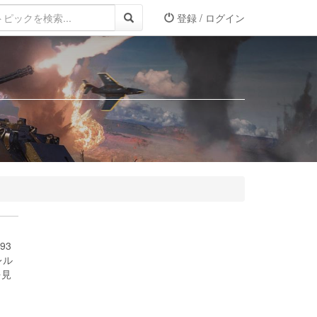
登録 / ログイン
93
レル
を見