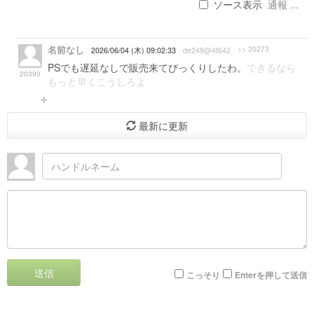
ソース表示
通報 ...
名前なし
>> 20273
2026/06/04 (木) 09:02:33
de248@4f642
PSでも遅延なしで販売来てびっくりしたわ。
できるなら
20390
もっと早くこうしろよ
最新に更新
送信
こっそり
Enterを押して送信