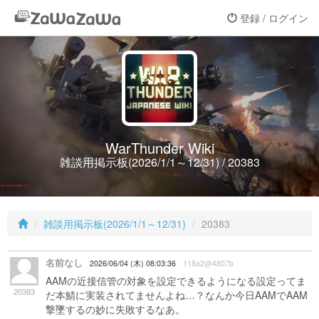
登録 / ログイン
WarThunder Wiki
雑談用掲示板(2026/1/1～12/31) / 20383
雑談用掲示板(2026/1/1～12/31)
20383
名前なし
2026/06/04 (木) 08:03:36
118a2@4807b
AAMの近接信管の対象を設定できるようになる設定ってま
20383
だ本鯖に実装されてませんよね…？なんか今日AAMでAAM
撃墜するの妙に失敗するなあ。