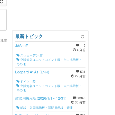
最新トピック
て送信
JAS39E
119
4 分前
スウェーデン 空
空陸海各ユニットコメント欄・自由掲示板・
その他
Leopard A1A1 (L/44)
531
27 分前
ドイツ 陸
空陸海各ユニットコメント欄・自由掲示板・
その他
雑談用掲示板(2026/1/1～12/31)
28948
30 分前
雑談・各国掲示板・質問掲示板・管理