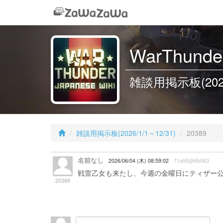
WarThunder
雑談用掲示板(2026/1
雑談用掲示板(2026/1/1～12/31)
20389
名前なし
2026/06/04 (木) 08:59:02
71a95@6b063
戦雷乙女も来たし、今週の金曜日にティザー
20389