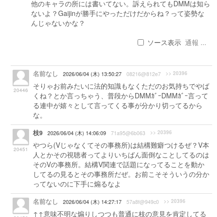
他のキャラの所には書いてない。訴えられてもDMMは知ら
ないよ？Gaijinが勝手にやっただけだからね？って姿勢な
んじゃないかな？
ソース表示
通報 ...
名前なし
>> 20396
2026/06/04 (木) 13:50:27
08216@812e7
そりゃお前みたいに法的知識もなくただのお気持ちでやば
20446
くね？とか言っちゃう、普段からDMMｶﾞｰDMMｶﾞｰ言って
る連中が嬉々として言ってくる事が分かり切ってるから
な。
枝9
>> 20396
2026/06/04 (木) 14:06:09
71a95@6b063
やつら(Vじゃなくてその事務所)は結構難癖つけるぜ？V本
20451
人とかその視聴者ってよりいちばん面倒なことしてるのは
そのVの事務所。結構V関連で話題になってることを動か
してるの見るとその事務所だぜ。お前こそそういうの分か
ってないのに下手に煽るなよ
名前なし
>> 20396
2026/06/04 (木) 14:27:17
57a8f@949c0
↑↑意味不明な煽りしつつも普通に枝の意見を肯定してる