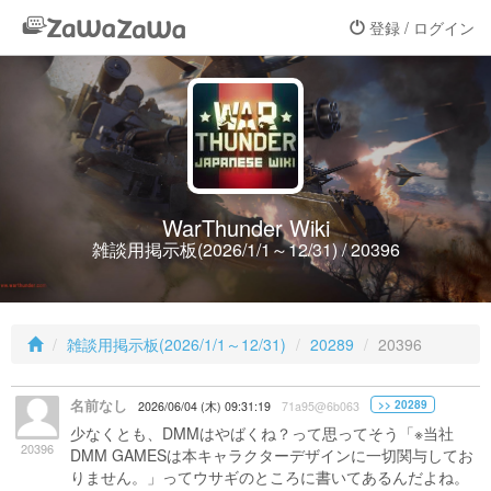
登録 / ログイン
WarThunder Wiki
雑談用掲示板(2026/1/1～12/31) / 20396
雑談用掲示板(2026/1/1～12/31)
20289
20396
名前なし
>> 20289
2026/06/04 (木) 09:31:19
71a95@6b063
少なくとも、DMMはやばくね？って思ってそう「※当社
20396
DMM GAMESは本キャラクターデザインに一切関与してお
りません。」ってウサギのところに書いてあるんだよね。