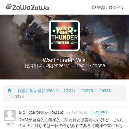
登録 / ログイン
WarThunder Wiki
雑談用掲示板(2026/1/1～12/31) / 20398
雑談用掲示板(2026/1/1～12/31)
20378
20388
20398
葉１
>> 20388
2026/06/04 (木) 09:52:23
ee47a@49d10
DMMが自発的に積極的に関われとは言わないけど、この手
20398
の企画に対しては一日の長があるであろう関連企業に対し