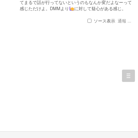
てまるで話が行ってないというのもなんか変だよなーって
感じただけよ。DMMより
に対して疑心がある感じ。
ソース表示
通報 ...
togg
navi