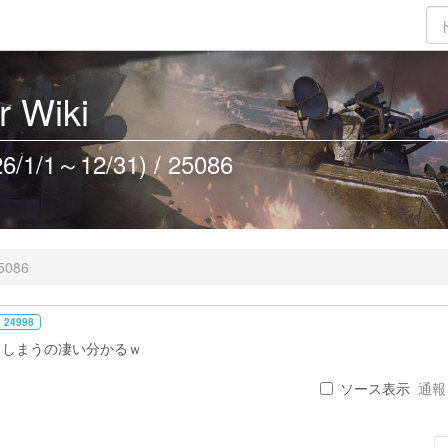
 Wiki
/1～12/31) / 25086
5086
 24998
てしまうの凄い分かるｗ
ソース表示
通報 .