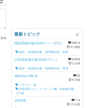
最新トピック
て送信
雑談用掲示板(2026/1/1～12/31)
28914
31 秒前
雑談・各国掲示板・質問掲示板・管理
日本雑談掲示板(2022/1/1～)
25942
2 分前
雑談・各国掲示板・質問掲示板・管理
Valentine Mk.XI
82
6 分前
イギリス 陸
空陸海各ユニットコメント欄・自由掲示板・
その他
JAS39E
116
10 分前