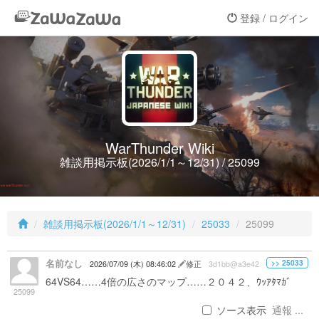
登録 / ログイン
WarThunder Wiki
雑談用掲示板(2026/1/1～12/31) / 25099
雑談用掲示板(2026/1/1～12/31)
25033
25099
名前なし
>> 25033
2026/07/09 (木) 08:46:02
修正
3d1bb@a3e42
64VS64……4倍の広さのマップ……２０４２、ｳｯｱﾀﾏｶﾞ
25099
ソース表示
通報 ...