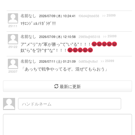
名前なし
>> 25099
2026/07/09 (木) 10:24:41
f06d4@bb658
ﾏﾀｴﾝｼﾞｪﾙﾉﾃｶﾞﾗﾀﾞ!!!
25111
名前なし
>> 25099
2026/07/09 (木) 12:10:58
2985b@85318
ア"メ"リ"カ"軍が勝っ"て"い"る"！！！
25122
奴"ら"を"許"す"な"！！！
名前なし
>> 25099
2026/07/11 (土) 01:21:09
0d85b@cfbcf
「あっちで戦争やってるぞ。混ぜてもらおう」
25337
最新に更新