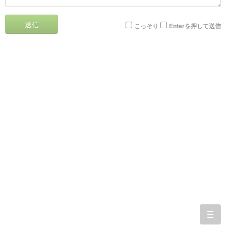
送信
こっそり
Enterを押して送信
togg