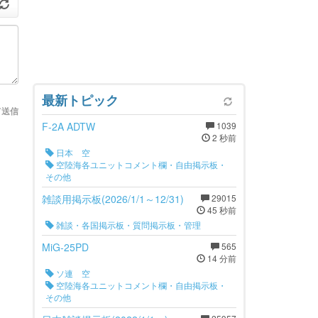
最新トピック
て送信
F-2A ADTW
1039
2 秒前
日本 空
空陸海各ユニットコメント欄・自由掲示板・
その他
雑談用掲示板(2026/1/1～12/31)
29015
45 秒前
雑談・各国掲示板・質問掲示板・管理
MiG-25PD
565
14 分前
ソ連 空
空陸海各ユニットコメント欄・自由掲示板・
その他