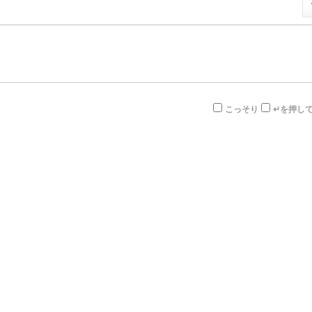
こっそり
↵を押し