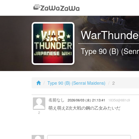
WarThunder
Type 90 (B) (Senr
Type 90 (B) (Senrai Maidens)
2
名前なし
2026/06/03 (水) 21:13:41
1835d@881c9
萌え萌え2次大戦の鋼の乙女みたいだ
2