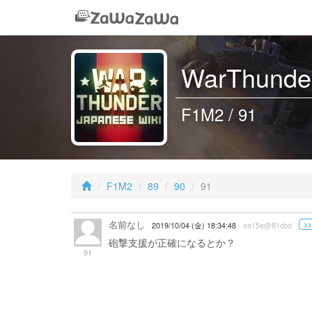
WarThunder
F1M2 / 91
F1M2
89
90
91
名前なし
>>
2019/10/04 (金) 18:34:48
ee15e@81cbd
砲撃支援が正確になるとか？
91