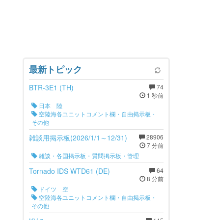
最新トピック
BTR-3E1 (TH)
74
1 秒前
日本 陸
空陸海各ユニットコメント欄・自由掲示板・
その他
雑談用掲示板(2026/1/1～12/31)
28906
7 分前
雑談・各国掲示板・質問掲示板・管理
Tornado IDS WTD61 (DE)
64
8 分前
ドイツ 空
空陸海各ユニットコメント欄・自由掲示板・
その他