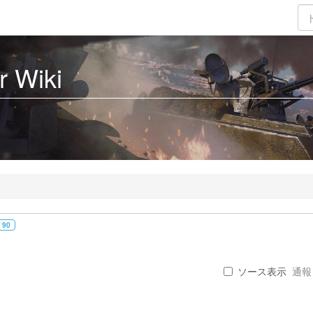
 Wiki
 90
ソース表示
通報 .