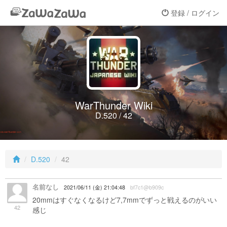
登録 / ログイン
WarThunder Wiki
D.520 / 42
D.520
42
名前なし
2021/06/11 (金) 21:04:48
bf7c1@b909c
20mmはすぐなくなるけど7,7mmでずっと戦えるのがいい
42
感じ