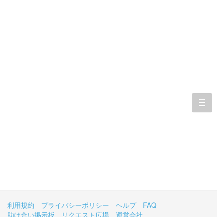
togg
navi
利用規約
プライバシーポリシー
ヘルプ
FAQ
助け合い掲示板
リクエスト広場
運営会社