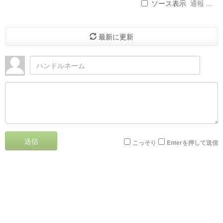
ソース表示
通報 ...
最新に更新
送信
こっそり
Enterを押して送信