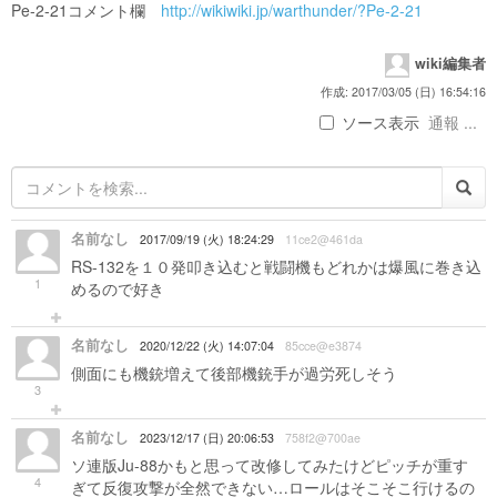
Pe-2-21コメント欄
http://wikiwiki.jp/warthunder/?Pe-2-21
wiki編集者
作成: 2017/03/05 (日) 16:54:16
ソース表示
通報 ...
名前なし
2017/09/19 (火) 18:24:29
11ce2@461da
RS-132を１０発叩き込むと戦闘機もどれかは爆風に巻き込
1
めるので好き
名前なし
2020/12/22 (火) 14:07:04
85cce@e3874
側面にも機銃増えて後部機銃手が過労死しそう
3
名前なし
2023/12/17 (日) 20:06:53
758f2@700ae
ソ連版Ju-88かもと思って改修してみたけどピッチが重す
4
ぎて反復攻撃が全然できない…ロールはそこそこ行けるの