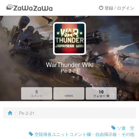
登録 / ログイン
WarThunder Wiki
Pe-2-21
5
10
views
コメント
フォロー
Pe-2-21
ソ連 空
空陸海各ユニットコメント欄・自由掲示板・その他