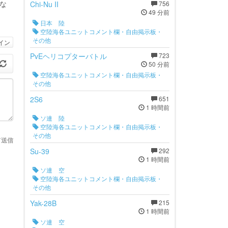
とな
Chi-Nu II
756
49 分前
日本 陸
空陸海各ユニットコメント欄・自由掲示板・
その他
イン
PvEヘリコプターバトル
723
50 分前
空陸海各ユニットコメント欄・自由掲示板・
その他
2S6
651
1 時間前
ソ連 陸
空陸海各ユニットコメント欄・自由掲示板・
その他
て送信
Su-39
292
1 時間前
ソ連 空
空陸海各ユニットコメント欄・自由掲示板・
その他
Yak-28B
215
1 時間前
ソ連 空