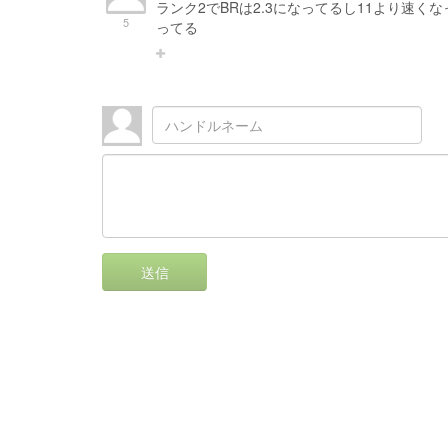
ランク2でBRは2.3になってるし11より速
5
ってる
送信