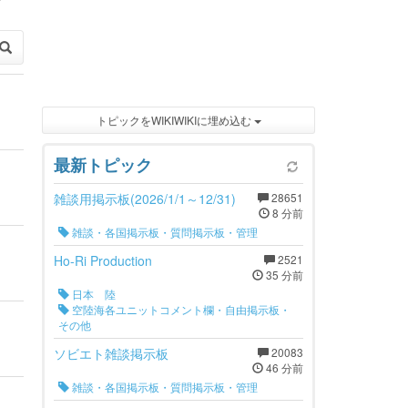
トピックをWIKIWIKIに埋め込む
最新トピック
雑談用掲示板(2026/1/1～12/31)
28651
8 分前
雑談・各国掲示板・質問掲示板・管理
Ho-Ri Production
2521
35 分前
日本 陸
空陸海各ユニットコメント欄・自由掲示板・
その他
ソビエト雑談掲示板
20083
46 分前
雑談・各国掲示板・質問掲示板・管理