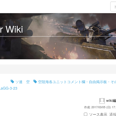
 Wiki
ソ連 空
空陸海各ユニットコメント欄・自由掲示板・そ
/?LaGG-3-23
wiki
作成: 2017/03/05 (日) 17:
ソース表示
通報 