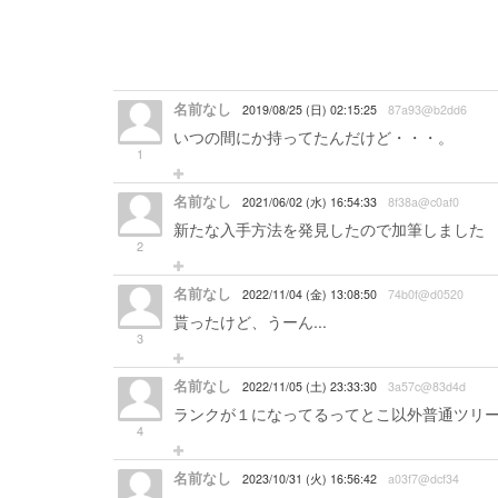
名前なし
2019/08/25 (日) 02:15:25
87a93@b2dd6
いつの間にか持ってたんだけど・・・。
1
名前なし
2021/06/02 (水) 16:54:33
8f38a@c0af0
新たな入手方法を発見したので加筆しました
2
名前なし
2022/11/04 (金) 13:08:50
74b0f@d0520
貰ったけど、うーん...
3
名前なし
2022/11/05 (土) 23:33:30
3a57c@83d4d
ランクが１になってるってとこ以外普通ツリ
4
名前なし
2023/10/31 (火) 16:56:42
a03f7@dcf34