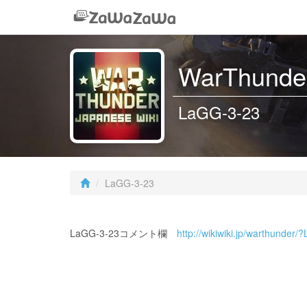
WarThunder
LaGG-3-23
LaGG-3-23
LaGG-3-23コメント欄
http://wikiwiki.jp/warthunder