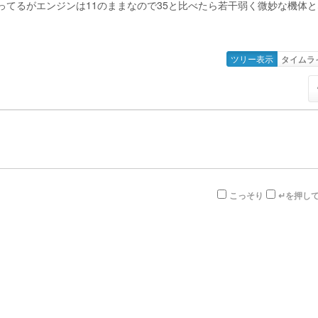
くなってるがエンジンは11のままなので35と比べたら若干弱く微妙な機体
ツリー表示
タイムラ
こっそり
↵を押し