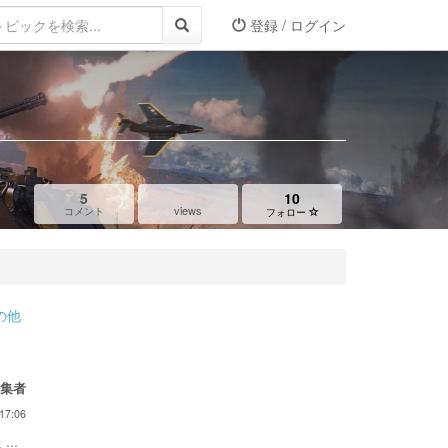
登録 / ログイン
5
10
views
コメント
フォロー
の他
編集者
17:06
...