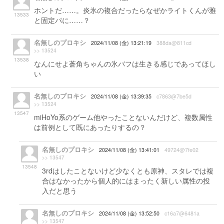
ホントだ……。炎氷の複合だったらなぜかライトくんが雅
13533
と固定パに……？
名無しのプロキシ
2024/11/08 (金) 13:21:19
388da@811cd
>> 13524
13538
なんにせよ蒼角ちゃんの氷バフは生きる感じであってほし
い
名無しのプロキシ
2024/11/08 (金) 13:39:35
c7863@7be5d
>> 13524
13547
miHoYo系のゲーム他やったことないんだけど、複数属性
は前例として既にあったりするの？
名無しのプロキシ
2024/11/08 (金) 13:41:01
49724@7fe02
>> 13547
13548
3rdはしたことないけど少なくとも原神、スタレでは複
合はなかったから個人的にはまったく新しい属性の投
入だと思う
名無しのプロキシ
2024/11/08 (金) 13:52:50
c16a7@6481a
>> 13547