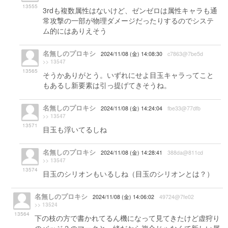
13555
3rdも複数属性はないけど、ゼンゼロは属性キャラも通
常攻撃の一部が物理ダメージだったりするのでシステ
ム的にはありえそう
名無しのプロキシ
2024/11/08 (金) 14:08:30
c7863@7be5d
>> 13547
13565
そうかありがとう。いずれにせよ目玉キャラってこと
もあるし新要素は引っ提げてきそうね。
名無しのプロキシ
2024/11/08 (金) 14:24:04
fbe33@77dfb
>> 13547
13571
目玉も浮いてるしね
名無しのプロキシ
2024/11/08 (金) 14:28:41
388da@811cd
>> 13547
13574
目玉のシリオンもいるしね（目玉のシリオンとは？）
名無しのプロキシ
2024/11/08 (金) 14:06:02
49724@7fe02
>> 13524
13564
下の枝の方で書かれてるん機になって見てきたけど虚狩り