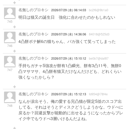
名無しのプロキシ
2026/07/29 (水) 06:14:03
bc2f6@9b1a0
明日は猫又の誕生日 強化に合わせたのかもしれない
745
名無しのプロキシ
2026/07/29 (水) 14:36:06
84018@525d3
4凸餅ポテ解6の猫ちゃん、バカ強くて笑ってしまった
746
名無しのプロキシ
2026/07/29 (水) 15:10:12
be0b7@daf87
手持ちガチャS強攻が餅有1凸瞬光、餅有3凸11号、無餅0
747
凸マサマサ、4凸餅有猫又だけなんだけども、どれくらい
強くなったかしら？
名無しのプロキシ
2026/07/29 (水) 15:12:13
fd954@78f4e
なんか涙出そう。俺の愛する完凸猫が限定S並のスコア出
748
してる。それはそうとディスクどうしようかな。ウドぺに
戻るか？回避反撃が能動的に出せるようになったからブレ
イク中でもウドぺ3層いけるんだよね。