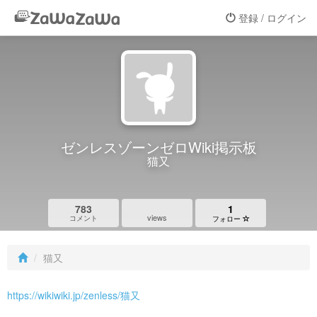
登録 / ログイン
ゼンレスゾーンゼロWiki掲示板
猫又
783
1
views
コメント
フォロー
猫又
https://wikiwiki.jp/zenless/猫又