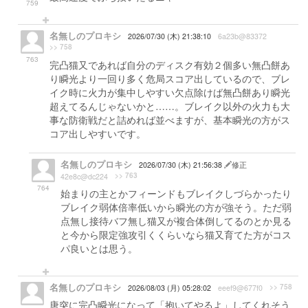
759
名無しのプロキシ
2026/07/30 (木) 21:38:10
6a23b@83372
>> 758
763
完凸猫又であれば自分のディスク有効２個多い無凸餅あ
り瞬光より一回り多く危局スコア出しているので、ブレ
イク時に火力が集中しやすい欠点除けば無凸餅あり瞬光
超えてるんじゃないかと……。ブレイク以外の火力も大
事な防衛戦だと詰めれば並べますが、基本瞬光の方がス
コア出しやすいです。
名無しのプロキシ
2026/07/30 (木) 21:56:38
修正
>> 763
42e8c@dc224
764
始まりの主とかフィーンドもブレイクしづらかったり
ブレイク弱体倍率低いから瞬光の方が強そう。ただ弱
点無し接待バフ無し猫又が複合体倒してるのとか見る
と今から限定強攻引くくらいなら猫又育てた方がコス
パ良いとは思う。
名無しのプロキシ
>> 758
2026/08/03 (月) 05:28:02
eeef9@677f0
唐突に完凸瞬光になって「抱いてやるよ」してくれそう