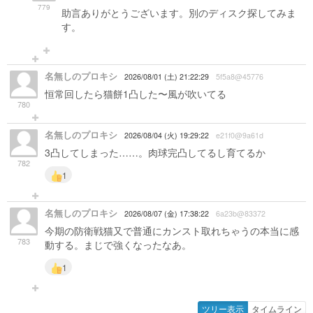
779
助言ありがとうございます。別のディスク探してみま
す。
名無しのプロキシ
2026/08/01 (土) 21:22:29
5f5a8@45776
恒常回したら猫餅1凸した〜風が吹いてる
780
名無しのプロキシ
2026/08/04 (火) 19:29:22
e21f0@9a61d
3凸してしまった……。肉球完凸してるし育てるか
782
1
名無しのプロキシ
2026/08/07 (金) 17:38:22
6a23b@83372
今期の防衛戦猫又で普通にカンスト取れちゃうの本当に感
783
動する。まじで強くなったなあ。
1
ツリー表示
タイムライン