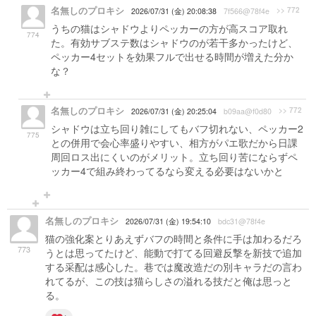
名無しのプロキシ
>> 772
2026/07/31 (金) 20:08:38
7f566@78f4e
うちの猫はシャドウよりペッカーの方が高スコア取れ
774
た。有効サブステ数はシャドウのが若干多かったけど、
ペッカー4セットを効果フルで出せる時間が増えた分か
な？
名無しのプロキシ
>> 772
2026/07/31 (金) 20:25:04
b09aa@f0d80
シャドウは立ち回り雑にしてもバフ切れない、ペッカー2
775
との併用で会心率盛りやすい、相方がパエ歌だから日課
周回ロス出にくいのがメリット。立ち回り苦にならずペ
ッカー4で組み終わってるなら変える必要はないかと
名無しのプロキシ
2026/07/31 (金) 19:54:10
bdc31@78f4e
猫の強化案とりあえずバフの時間と条件に手は加わるだろ
773
うとは思ってたけど、能動で打てる回避反撃を新技で追加
する采配は感心した。巷では魔改造だの別キャラだの言わ
れてるが、この技は猫らしさの溢れる技だと俺は思っと
る。