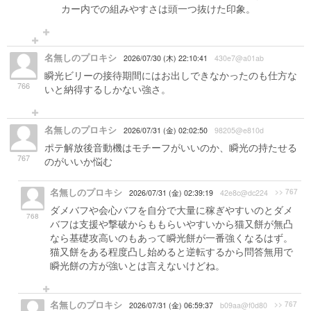
カー内での組みやすさは頭一つ抜けた印象。
名無しのプロキシ
2026/07/30 (木) 22:10:41
430e7@a01ab
瞬光ビリーの接待期間にはお出しできなかったのも仕方な
766
いと納得するしかない強さ。
名無しのプロキシ
2026/07/31 (金) 02:02:50
98205@e810d
ポテ解放後音動機はモチーフがいいのか、瞬光の持たせる
767
のがいいか悩む
名無しのプロキシ
>> 767
2026/07/31 (金) 02:39:19
42e8c@dc224
ダメバフや会心バフを自分で大量に稼ぎやすいのとダメ
768
バフは支援や撃破からももらいやすいから猫又餅が無凸
なら基礎攻高いのもあって瞬光餅が一番強くなるはず。
猫又餅をある程度凸し始めると逆転するから問答無用で
瞬光餅の方が強いとは言えないけどね。
名無しのプロキシ
>> 767
2026/07/31 (金) 06:59:37
b09aa@f0d80