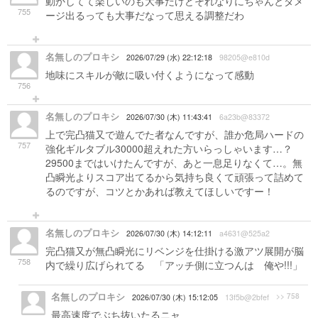
動かしてて楽しいのも大事だけどそれなりにちゃんとダメ
755
ージ出るっても大事だなって思える調整だわ
名無しのプロキシ
2026/07/29 (水) 22:12:18
98205@e810d
地味にスキルが敵に吸い付くようになって感動
756
名無しのプロキシ
2026/07/30 (木) 11:43:41
6a23b@83372
上で完凸猫又で遊んでた者なんですが、誰か危局ハードの
757
強化ギルタブル30000超えれた方いらっしゃいます…？
29500まではいけたんですが、あと一息足りなくて…。無
凸瞬光よりスコア出てるから気持ち良くて頑張って詰めて
るのですが、コツとかあれば教えてほしいですー！
名無しのプロキシ
2026/07/30 (木) 14:12:11
a4631@525a2
完凸猫又が無凸瞬光にリベンジを仕掛ける激アツ展開が脳
758
内で繰り広げられてる 「アッチ側に立つんは 俺や!!!」
名無しのプロキシ
>> 758
2026/07/30 (木) 15:12:05
13f5b@2bfef
最高速度でぶち抜いたるニャ