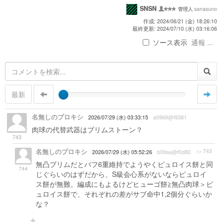
SNSN
sanasuno
管理人
作成: 2024/06/21 (金) 18:26:10
最終更新: 2024/07/10 (水) 03:16:06
ソース表示
通報 ...
最新
名無しのプロキシ
2026/07/29 (水) 03:33:15
a0969@f9381
肉球の代替武器はブリムストーン？
743
名無しのプロキシ
>> 743
2026/07/29 (水) 05:52:26
b09aa@f0d80
無凸ブリムだとバフ6重維持でようやくピュロイス餅と同
744
じぐらいのはずだから、S級会心系がないならピュロイ
ス餅が無難。編成にもよるけどヒューゴ餅≧無凸肉球＞ピ
ュロイス餅で、それぞれの差がサブ命中1,2個分ぐらいか
な？