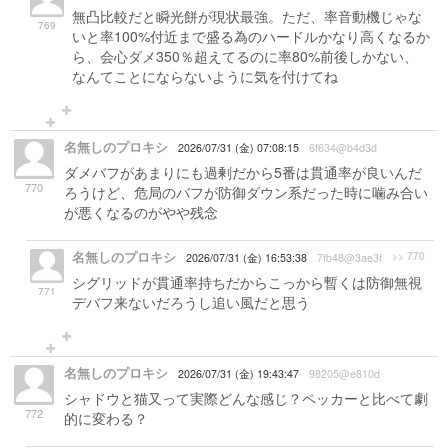
無凸比較だと瞬光餅が現状最強。ただ、率音動機じゃな
769
いと率100%付近まで盛る為のハードルかなり高くなるか
ら、会心ダメ350％超えてるのに率80%前後しかない、
なんてことにならないように気を付けてね
名無しのプロキシ
2026/07/31 (金) 07:08:15
6f634@b4d3d
ダメバフがあまりにも過剰だから5番は貫通率が良いんだ
770
ろうけど、危局のバフが防御ダウン系だった時に噛み合い
が悪くなるのがやや残念
名無しのプロキシ
>> 770
2026/07/31 (金) 16:53:38
7fb48@3ae3f
シグリッドが貫通率持ちだからこっから暫くは防御無視
771
デバフ来ないだろうし追い風だと思う
名無しのプロキシ
2026/07/31 (金) 19:43:47
98205@e810d
シャドウと猫又って実際どんな感じ？ペッカーと比べて劇
772
的に変わる？