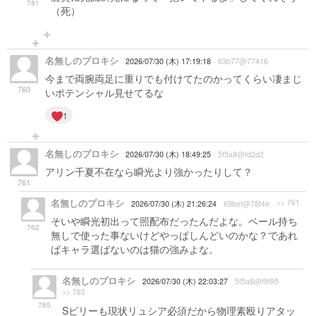
781
（死）
名無しのプロキシ
2026/07/30 (木) 17:19:18
63b77@77416
今まで両腕両足に重りでも付けてたのかってくらい凄まじ
760
いポテンシャル見せてるな
1
名無しのプロキシ
2026/07/30 (木) 18:49:25
5f5a8@fd2d2
アリン千夏不在なら瞬光より強かったりして？
761
名無しのプロキシ
>> 761
2026/07/30 (木) 21:26:24
69bef@78f4e
そいや瞬光初出って照配布だったんだよな。ベール持ち
762
無しで使った事ないけどやっぱしんどいのかな？であれ
ばキャラ選ばないのは猫の強みよな。
名無しのプロキシ
2026/07/30 (木) 22:03:27
5f5a8@f9f95
>> 762
765
Sビリーも現状リュシア必須だから物理素殴りアタッ