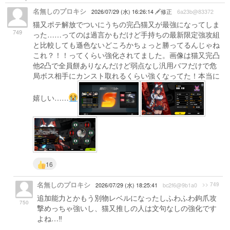
名無しのプロキシ
2026/07/29 (水) 16:26:14
修正
6a23b@83372
猫又ポテ解放でついにうちの完凸猫又が最強になってしま
749
った……ってのは過言かもだけど手持ちの最新限定強攻組
と比較しても遜色ないどころかちょっと勝ってるんじゃね
これ？！！ってくらい強化されてました。画像は猫又完凸
他2凸で全員餅ありなんだけど弱点なし汎用バフだけで危
局ボス相手にカンスト取れるくらい強くなってた！本当に
嬉しい……
16
名無しのプロキシ
>> 749
2026/07/29 (水) 18:25:41
bc2f6@9b1a0
追加能力とかもう別物レベルになったしふわふわ鉤爪攻
750
撃めっちゃ強いし、猫又推しの人は文句なしの強化です
よね…‼︎