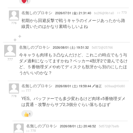
1
名無しのプロキシ
>> 773
2026/07/31 (金) 21:31:40
bc2f6@9b1a0
初期から回避反撃で戦うキャラのイメージあったから路
776
線貫いたのはかなり素晴らしいよね
名無しのプロキシ
2026/08/01 (土) 19:51:32
5d572@25766
今キャラも肉球も３凸なんだけど、これこの時点でもう与
777
ダメ過剰になってますかね？ペッカー4獣牙2で遊んでるけ
ど、５番物理ダメやめてディスクも獣牙から別のにしたほ
うがいいのかな？
名無しのプロキシ
2026/08/01 (土) 19:59:44
修正
b09aa@f0d80
>> 777
778
YES。バッファーでも多少変わるけど肉球+5番物理ダメ
は貫通・攻撃からサブ2,3個分ぐらい落ちるはず
1
名無しのプロキシ
2026/08/01 (土) 20:46:52
5d572@7bafb
>> 778