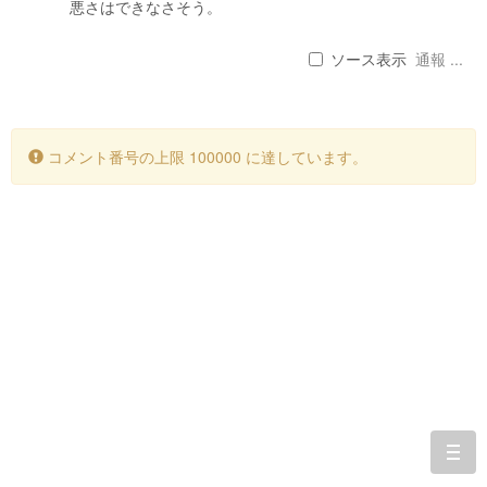
悪さはできなさそう。
ソース表示
通報 ...
コメント番号の上限 100000 に達しています。
togg
navi