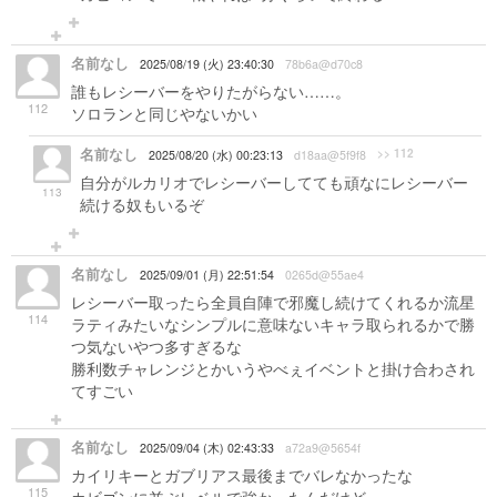
名前なし
2025/08/19 (火) 23:40:30
78b6a@d70c8
誰もレシーバーをやりたがらない……。
112
ソロランと同じやないかい
名前なし
>> 112
2025/08/20 (水) 00:23:13
d18aa@5f9f8
自分がルカリオでレシーバーしてても頑なにレシーバー
113
続ける奴もいるぞ
名前なし
2025/09/01 (月) 22:51:54
0265d@55ae4
レシーバー取ったら全員自陣で邪魔し続けてくれるか流星
114
ラティみたいなシンプルに意味ないキャラ取られるかで勝
つ気ないやつ多すぎるな
勝利数チャレンジとかいうやべぇイベントと掛け合わされ
てすごい
名前なし
2025/09/04 (木) 02:43:33
a72a9@5654f
カイリキーとガブリアス最後までバレなかったな
115