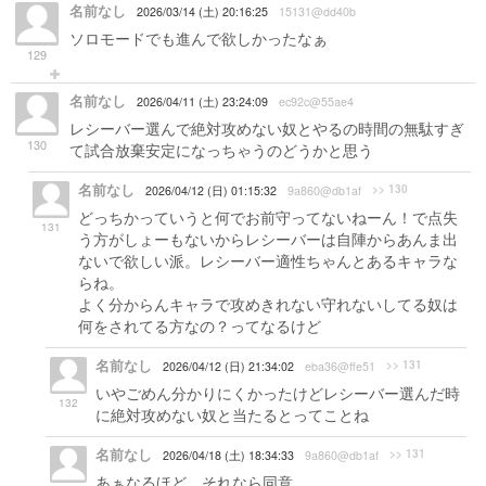
名前なし
2026/03/14 (土) 20:16:25
15131@dd40b
ソロモードでも進んで欲しかったなぁ
129
名前なし
2026/04/11 (土) 23:24:09
ec92c@55ae4
レシーバー選んで絶対攻めない奴とやるの時間の無駄すぎ
130
て試合放棄安定になっちゃうのどうかと思う
名前なし
>> 130
2026/04/12 (日) 01:15:32
9a860@db1af
どっちかっていうと何でお前守ってないねーん！で点失
131
う方がしょーもないからレシーバーは自陣からあんま出
ないで欲しい派。レシーバー適性ちゃんとあるキャラな
らね。
よく分からんキャラで攻めきれない守れないしてる奴は
何をされてる方なの？ってなるけど
名前なし
>> 131
2026/04/12 (日) 21:34:02
eba36@ffe51
いやごめん分かりにくかったけどレシーバー選んだ時
132
に絶対攻めない奴と当たるとってことね
名前なし
>> 131
2026/04/18 (土) 18:34:33
9a860@db1af
あぁなるほど。それなら同意