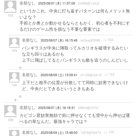
名前なし
2025/08/07 (木) 11:57:09
2d088@1a2c2
というかこれ、中央に打ち返すパターンは何もメリット無
103
いよな？
手前とか奥とか動かせるならともかく、初心者を不利にす
るだけのゲーム性を損なう不要な要素では
名前なし
>> 103
2025/08/07 (木) 16:15:49
de5ea@5f9f8
バンギラスが中央に陣取ってルカリオを破壊するみたい
104
な立ち回りはあるかも
上下に飛ばしてるとバンギラスも敵を追うのしんどいし
名前なし
>> 103
2025/08/09 (土) 13:09:41
d1126@ccb19
上下だと相手の位置が分散してて同時に妨害できないけ
106
ど、中央だとできるというときもある
名前なし
2025/08/07 (木) 16:18:31
698ed@c51bf
カビゴン君妨害無効で前に押せなくても背中から押せば運
105
べるの草なんだ。最強キャラでは？
名前なし
>> 105
2025/08/09 (土) 15:48:00
7df78@3bd74