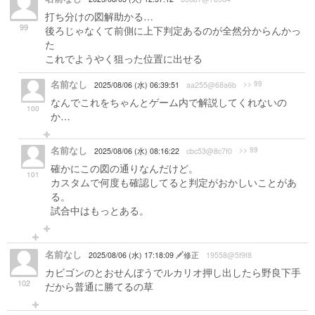
打ち分けの図解助かる…
99
後ろじゃなくて前側に上下判定あるのが全然分からんかっ
た
これでようやく狙った位置に出せる
名前なし
>> 99
2025/08/06 (水) 06:39:51
aa255@68a6b
なんでこれをちゃんとゲーム内で解説してくれないの
100
か…
名前なし
>> 99
2025/08/06 (水) 08:16:22
cbc53@8c7f0
確かにこの図の通りなんだけど。
101
カスタムで何度も確認してると判定がおかしいことがあ
る。
試合中はもっとある。
名前なし
2025/08/06 (水) 17:18:09
修正
19558@5f9f8
カビゴンのとおせんぼうでルカリオ押し出したら野良下手
102
だから普通に勝てるの草