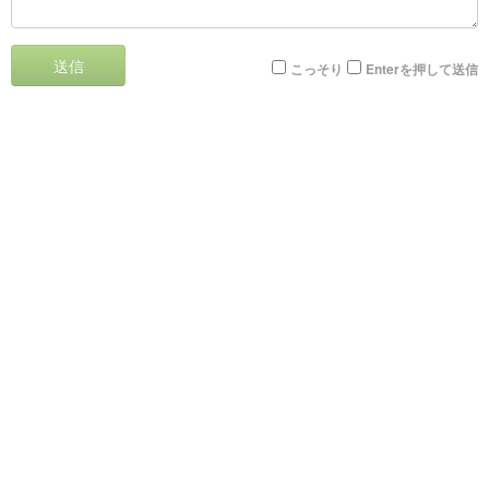
送信
こっそり
Enterを押して送信