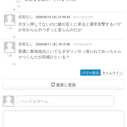
133
名前なし
2026/05/13 (水) 21:50:43
9d321@4a340
ボタン押してないのに敵が近くに来ると通常攻撃するバグ
134
か分からんやつずっと直らんのだが
名前なし
2026/06/11 (木) 18:15:36
76c0f@aa638
普通に着地地点にいてもダダリン引っ張られてめっちゃム
135
カつくんだが同感ひといる？
ツリー表示
タイムライン
最新に更新