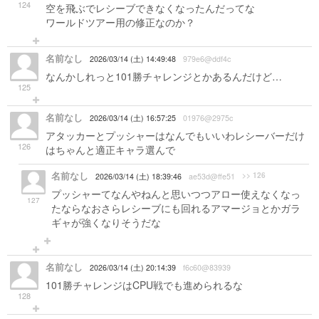
124
空を飛ぶでレシーブできなくなったんだってな
ワールドツアー用の修正なのか？
名前なし
2026/03/14 (土) 14:49:48
979e6@ddf4c
なんかしれっと101勝チャレンジとかあるんだけど…
125
名前なし
2026/03/14 (土) 16:57:25
01976@2975c
アタッカーとプッシャーはなんでもいいわレシーバーだけ
126
はちゃんと適正キャラ選んで
名前なし
>> 126
2026/03/14 (土) 18:39:46
ae53d@ffe51
プッシャーてなんやねんと思いつつアロー使えなくなっ
127
たならなおさらレシーブにも回れるアマージョとかガラ
ギャが強くなりそうだな
名前なし
2026/03/14 (土) 20:14:39
f6c60@83939
101勝チャレンジはCPU戦でも進められるな
128