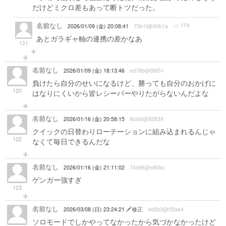
だけどミクロ差もあって断トツだった。
名前なし
>> 119
2026/01/09 (金) 20:08:41
73b1f@90b1a
あとガラギャ軸の連携の差かなあ
121
名前なし
2026/01/09 (金) 18:13:46
ed78b@8f651
負けたら自分のせいになるけど、勝っても自分のおかげに
120
はなりにくいから皆レシーバーやりたがらないんだよな
名前なし
2026/01/16 (金) 20:58:15
f6c60@83939
クイックの日替わりローテーションに組み込まれるんじゃ
122
なくて毎日できるんだな
名前なし
2026/01/16 (金) 21:11:02
74a96@e80bc
ゲンガー強すぎ
123
名前なし
2026/03/08 (日) 23:24:21
修正
4d2b3@55ae4
ソロモードでしかやってなかったから気づかなかったけど