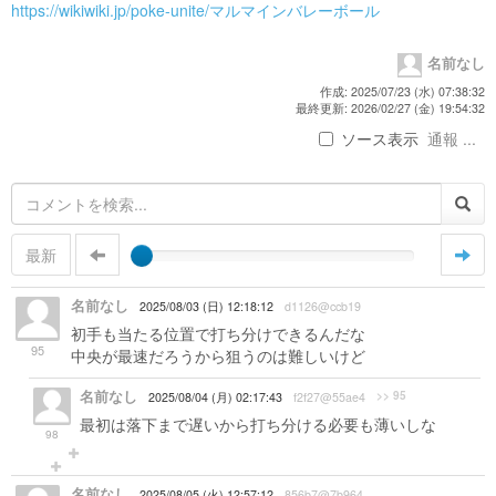
https://wikiwiki.jp/poke-unite/マルマインバレーボール
名前なし
作成: 2025/07/23 (水) 07:38:32
最終更新: 2026/02/27 (金) 19:54:32
ソース表示
通報 ...
最新
名前なし
2025/08/03 (日) 12:18:12
d1126@ccb19
初手も当たる位置で打ち分けできるんだな
95
中央が最速だろうから狙うのは難しいけど
名前なし
>> 95
2025/08/04 (月) 02:17:43
f2f27@55ae4
最初は落下まで遅いから打ち分ける必要も薄いしな
98
名前なし
2025/08/05 (火) 12:57:12
856b7@7b964