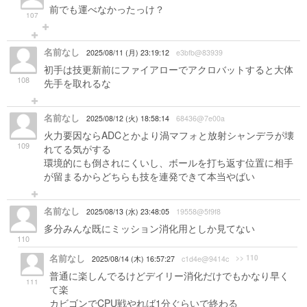
前でも運べなかったっけ？
107
名前なし
2025/08/11 (月) 23:19:12
e3bfb@83939
初手は技更新前にファイアローでアクロバットすると大体
108
先手を取れるな
名前なし
2025/08/12 (火) 18:58:14
68436@7e00a
火力要因ならADCとかより渦マフォと放射シャンデラが壊
109
れてる気がする
環境的にも倒されにくいし、ボールを打ち返す位置に相手
が留まるからどちらも技を連発できて本当やばい
名前なし
2025/08/13 (水) 23:48:05
19558@5f9f8
多分みんな既にミッション消化用としか見てない
110
名前なし
>> 110
2025/08/14 (木) 16:57:27
c1d4e@9414c
普通に楽しんでるけどデイリー消化だけでもかなり早く
111
て楽
カビゴンでCPU戦やれば1分ぐらいで終わる