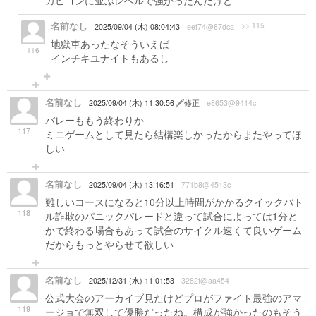
カビゴンに並ぶレベルで強かったんだけど
名前なし
>> 115
2025/09/04 (木) 08:04:43
eef74@87dca
地獄車あったなそういえば
116
インチキユナイトもあるし
名前なし
2025/09/04 (木) 11:30:56
修正
e8653@9414c
バレーももう終わりか
117
ミニゲームとして見たら結構楽しかったからまたやってほ
しい
名前なし
2025/09/04 (木) 13:16:51
771b8@4513c
難しいコースになると10分以上時間がかかるクイックバト
118
ル詐欺のパニックパレードと違って試合によっては1分と
かで終わる場合もあって試合のサイクル速くて良いゲーム
だからもっとやらせて欲しい
名前なし
2025/12/31 (水) 11:01:53
3282f@aa454
公式大会のアーカイブ見たけどプロがファイト最強のアマ
119
ージョで無双して優勝だったね。構成が強かったのもそう