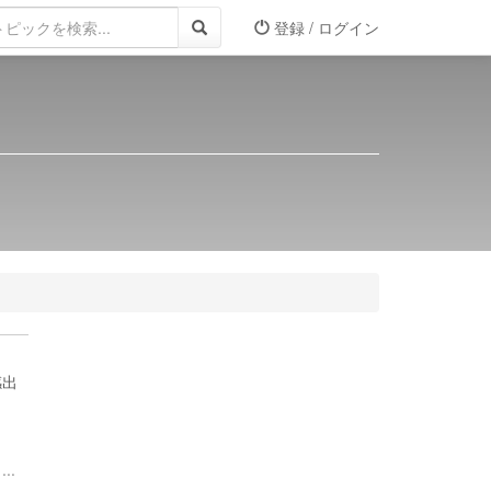
登録 / ログイン
感出
..