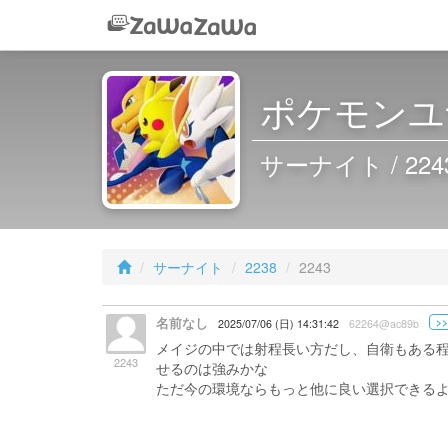
ポケモンユナ
サーナイト / 224
サーナイト
2238
2243
名前なし
>>
2025/07/06 (日) 14:31:42
62264@ac89b
メイジの中では射程長い方だし、自衛もある
2243
せるのは強みかな
ただ今の環境ならもっと他に良い選択できる