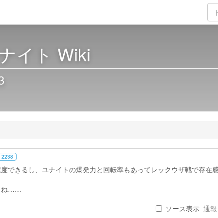
イト Wiki
3
 2238
程度できるし、ユナイトの爆発力と回転率もあってレックウザ戦で存在
よね……
ソース表示
通報 .